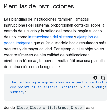
Plantillas de instrucciones
Las plantillas de instrucciones, también llamadas
instrucciones del sistema, proporcionan contexto sobre la
entrada del usuario y la salida del modelo, según tu caso
de uso, como
instrucciones del sistema
y
ejemplos de
pocas imágenes
que guían al modelo hacia resultados más
seguros y de mayor calidad. Por ejemplo, si tu objetivo es
crear resúmenes de alta calidad de publicaciones
científicas técnicas, te puede resultar útil usar una plantilla
de instrucción como la siguiente:
The
following
examples
show
an
expert
scientist
su
key
points
of
an
article
.
Article
:
&
lcub
;
&
lcub
;
art
Summary
:
donde
&lcub;&lcub;article&rcub;&rcub;
es un