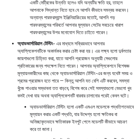
একটি মেট্রিকের উন্নতি হলেও যদি অন্যটির ক্ষতি হয়, তাহলে
আপনাকে সিদ্ধান্ত নিতে হবে যে আপনি কীভাবে সমন্বয় করবেন।
অন্যান্য পারফরম্যান্স ইঞ্জিনিয়ারিংয়ের মতোই, আপনি গড়
পারফরম্যান্সের পরিবর্তে আপনার মূল্যায়ন সেটের সবচেয়ে খারাপ
পারফরম্যান্সের উপর মনোযোগ দিতে চাইতে পারেন।
অ্যাডভার্সারিয়াল টেস্টিং-
এর মাধ্যমে সক্রিয়ভাবে আপনার
অ্যাপ্লিকেশনটিকে অকার্যকর করার চেষ্টা করা হয়। এর লক্ষ্য হলো দুর্বলতার
জায়গাগুলো চিহ্নিত করা, যাতে আপনি প্রয়োজন অনুযায়ী সেগুলোর
প্রতিকারের জন্য পদক্ষেপ নিতে পারেন। আপনার অ্যাপ্লিকেশনে বিশেষজ্ঞ
মূল্যায়নকারীদের কাছ থেকে অ্যাডভার্সারিয়াল টেস্টিং-এর জন্য যথেষ্ট সময় ও
শ্রমের প্রয়োজন হতে পারে — কিন্তু আপনি যত বেশি এটি করবেন, সমস্যা
খুঁজে পাওয়ার সম্ভাবনা তত বাড়বে, বিশেষ করে সেই সমস্যাগুলো যেগুলো খুব
কমই দেখা যায় অথবা অ্যাপ্লিকেশনটি বারবার চালানোর পরেই কেবল ঘটে।
অ্যাডভার্সারিয়াল টেস্টিং হলো একটি এমএল মডেলকে পদ্ধতিগতভাবে
মূল্যায়ন করার একটি পদ্ধতি, যার উদ্দেশ্য হলো ক্ষতিকর বা
অনিচ্ছাকৃতভাবে ক্ষতিকারক ইনপুট পেলে মডেলটি কীভাবে আচরণ
করে তা জানা।