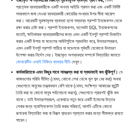
ইচ্ছাকৃত অপব্যবহারের বিরুদ্ধে সুরক্ষামূলক ব্যবস্থা গ্রহণ করা,
যেমন
প্রত্যেক ব্যবহারকারীকে একটি অনন্য আইডি প্রদান করা এবং একটি নির্দিষ্ট
সময়কালে জমা দেওয়া ব্যবহারকারী কোয়েরির সংখ্যার উপর সীমা আরোপ
করা। আরেকটি সুরক্ষামূলক ব্যবস্থা হলো সম্ভাব্য প্রম্পট ইনজেকশন থেকে
রক্ষা করার চেষ্টা করা। প্রম্পট ইনজেকশন, অনেকটা SQL ইনজেকশনের
মতোই, ক্ষতিকারক ব্যবহারকারীদের জন্য এমন একটি ইনপুট প্রম্পট ডিজাইন
করার একটি উপায় যা মডেলের আউটপুটকে প্রভাবিত করে, উদাহরণস্বরূপ,
এমন একটি ইনপুট প্রম্পট পাঠিয়ে যা মডেলকে পূর্ববর্তী যেকোনো উদাহরণ
উপেক্ষা করার নির্দেশ দেয়। ইচ্ছাকৃত অপব্যবহার সম্পর্কে বিস্তারিত জানতে
জেনারেটিভ এআই নিষিদ্ধ ব্যবহার নীতি
দেখুন।
কার্যকারিতাকে এমন কিছুর সাথে সামঞ্জস্য করা যা স্বভাবতই কম ঝুঁকিপূর্ণ।
যে
কাজগুলোর পরিধি সীমিত (যেমন, কোনো লেখা থেকে মূল শব্দ বের করা) অথবা
যেগুলোতে মানুষের তত্ত্বাবধান বেশি থাকে (যেমন, সংক্ষিপ্ত আকারের কন্টেন্ট
তৈরি করা যা কোনো মানুষ পর্যালোচনা করবে), সেগুলোতে প্রায়শই ঝুঁকি কম
থাকে। তাই উদাহরণস্বরূপ, একেবারে নতুন করে একটি ইমেলের উত্তর
লেখার জন্য অ্যাপ্লিকেশন তৈরি করার পরিবর্তে, আপনি এটিকে কোনো
রূপরেখা বিস্তারিত করা বা বিকল্প শব্দচয়ন প্রস্তাব করার মধ্যে সীমাবদ্ধ রাখতে
পারেন।