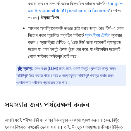
করতে হবে সে সম্পর্কে আরও বিস্তারিত জানতে আপনি
Google-
এর 'Responsible AI practices in fairness'
দেখতে
পারেন।
উন্নত টিপস:
আপনার অ্যাপ্লিকেশনটি ভাঙার চেষ্টা করার জন্য 'রেড টিম'-এ লোক
নিয়োগ করার প্রচলিত পদ্ধতির পরিবর্তে
স্বয়ংক্রিয় টেস্টিং
ব্যবহার
করুন। স্বয়ংক্রিয় টেস্টিং-এ, 'রেড টিম' হলো আরেকটি ল্যাঙ্গুয়েজ
মডেল যা এমন ইনপুট টেক্সট খুঁজে বের করে, যা পরীক্ষাধীন মডেলটি
থেকে ক্ষতিকর আউটপুট তৈরি করে।
দ্রষ্টব্য:
এলএলএম (LLM) মাঝে মাঝে একই ইনপুট প্রম্পটের জন্য ভিন্ন
আউটপুট তৈরি করতে পারে। আরও সমস্যাযুক্ত আউটপুট শনাক্ত করার জন্য
একাধিকবার পরীক্ষার প্রয়োজন হতে পারে।
সমস্যার জন্য পর্যবেক্ষণ করুন
আপনি যতই পরীক্ষা-নিরীক্ষা ও প্রতিকারমূলক ব্যবস্থা গ্রহণ করুন না কেন, নিখুঁত
হওয়ার নিশ্চয়তা কখনোই দেওয়া যায় না। তাই, উদ্ভূত সমস্যাগুলো কীভাবে চিহ্নিত