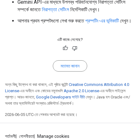
Gemini API-এর মাধ্যমে উপলব্ধ পরিবর্তনযোগ্য নিরাপত্তা সেটিংস
সম্পর্কে জানতে
নিরাপত্তা সেটিংস
নির্দেশিকাটি দেখুন।
আপনার প্রথম প্রম্পটগুলো লেখা শুরু করতে
প্রম্পটিং-এর ভূমিকাটি
দেখুন।
এটি কাজে লেগেছে?
মতামত জানান
অন্য কিছু উল্লেখ না করা থাকলে, এই পৃষ্ঠার কন্টেন্ট
Creative Commons Attribution 4.0
License
-এর অধীনে এবং কোডের নমুনাগুলি
Apache 2.0 License
-এর অধীনে লাইসেন্স
প্রাপ্ত। আরও জানতে,
Google Developers সাইট নীতি
দেখুন। Java হল Oracle এবং/
অথবা তার অ্যাফিলিয়েট সংস্থার রেজিস্টার্ড ট্রেডমার্ক।
2026-06-05 UTC-তে শেষবার আপডেট করা হয়েছে।
শর্তাবলী
গোপনীয়তা
Manage cookies