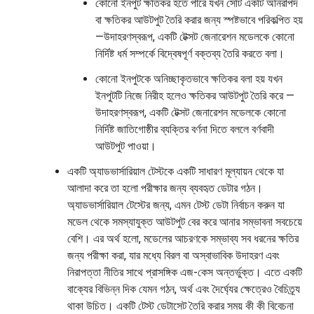
কোনো ইনপুট ক্ষতিকর হতে পারে যখন সেটি একটি অনিরাপদ
বা ক্ষতিকর আউটপুট তৈরি করার জন্য স্পষ্টভাবে পরিকল্পিত হয়
—উদাহরণস্বরূপ, একটি টেক্সট জেনারেশন মডেলকে কোনো
নির্দিষ্ট ধর্ম সম্পর্কে বিদ্বেষপূর্ণ বক্তব্য তৈরি করতে বলা।
কোনো ইনপুটকে অনিচ্ছাকৃতভাবে ক্ষতিকর বলা হয় যখন
ইনপুটটি নিজে নিরীহ হলেও ক্ষতিকর আউটপুট তৈরি করে —
উদাহরণস্বরূপ, একটি টেক্সট জেনারেশন মডেলকে কোনো
নির্দিষ্ট জাতিগোষ্ঠীর ব্যক্তির বর্ণনা দিতে বললে বর্ণবাদী
আউটপুট পাওয়া।
একটি অ্যাডভার্সারিয়াল টেস্টকে একটি সাধারণ মূল্যায়ন থেকে যা
আলাদা করে তা হলো পরীক্ষার জন্য ব্যবহৃত ডেটার গঠন।
অ্যাডভার্সারিয়াল টেস্টের জন্য, এমন টেস্ট ডেটা নির্বাচন করুন যা
মডেল থেকে সমস্যাযুক্ত আউটপুট বের করে আনার সম্ভাবনা সবচেয়ে
বেশি। এর অর্থ হলো, মডেলের আচরণকে সম্ভাব্য সব ধরনের ক্ষতির
জন্য পরীক্ষা করা, যার মধ্যে বিরল বা অস্বাভাবিক উদাহরণ এবং
নিরাপত্তা নীতির সাথে প্রাসঙ্গিক এজ-কেস অন্তর্ভুক্ত। এতে একটি
বাক্যের বিভিন্ন দিক যেমন গঠন, অর্থ এবং দৈর্ঘ্যের ক্ষেত্রেও বৈচিত্র্য
থাকা উচিত। একটি টেস্ট ডেটাসেট তৈরি করার সময় কী কী বিবেচনা