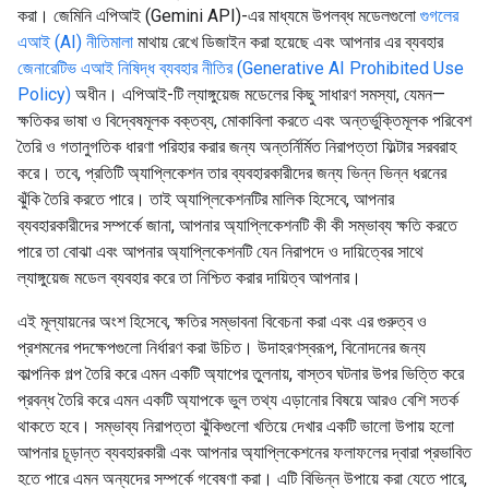
করা। জেমিনি এপিআই (Gemini API)-এর মাধ্যমে উপলব্ধ মডেলগুলো
গুগলের
এআই (AI) নীতিমালা
মাথায় রেখে ডিজাইন করা হয়েছে এবং আপনার এর ব্যবহার
জেনারেটিভ এআই নিষিদ্ধ ব্যবহার নীতির (Generative AI Prohibited Use
Policy)
অধীন। এপিআই-টি ল্যাঙ্গুয়েজ মডেলের কিছু সাধারণ সমস্যা, যেমন—
ক্ষতিকর ভাষা ও বিদ্বেষমূলক বক্তব্য, মোকাবিলা করতে এবং অন্তর্ভুক্তিমূলক পরিবেশ
তৈরি ও গতানুগতিক ধারণা পরিহার করার জন্য অন্তর্নির্মিত নিরাপত্তা ফিল্টার সরবরাহ
করে। তবে, প্রতিটি অ্যাপ্লিকেশন তার ব্যবহারকারীদের জন্য ভিন্ন ভিন্ন ধরনের
ঝুঁকি তৈরি করতে পারে। তাই অ্যাপ্লিকেশনটির মালিক হিসেবে, আপনার
ব্যবহারকারীদের সম্পর্কে জানা, আপনার অ্যাপ্লিকেশনটি কী কী সম্ভাব্য ক্ষতি করতে
পারে তা বোঝা এবং আপনার অ্যাপ্লিকেশনটি যেন নিরাপদে ও দায়িত্বের সাথে
ল্যাঙ্গুয়েজ মডেল ব্যবহার করে তা নিশ্চিত করার দায়িত্ব আপনার।
এই মূল্যায়নের অংশ হিসেবে, ক্ষতির সম্ভাবনা বিবেচনা করা এবং এর গুরুত্ব ও
প্রশমনের পদক্ষেপগুলো নির্ধারণ করা উচিত। উদাহরণস্বরূপ, বিনোদনের জন্য
কাল্পনিক গল্প তৈরি করে এমন একটি অ্যাপের তুলনায়, বাস্তব ঘটনার উপর ভিত্তি করে
প্রবন্ধ তৈরি করে এমন একটি অ্যাপকে ভুল তথ্য এড়ানোর বিষয়ে আরও বেশি সতর্ক
থাকতে হবে। সম্ভাব্য নিরাপত্তা ঝুঁকিগুলো খতিয়ে দেখার একটি ভালো উপায় হলো
আপনার চূড়ান্ত ব্যবহারকারী এবং আপনার অ্যাপ্লিকেশনের ফলাফলের দ্বারা প্রভাবিত
হতে পারে এমন অন্যদের সম্পর্কে গবেষণা করা। এটি বিভিন্ন উপায়ে করা যেতে পারে,