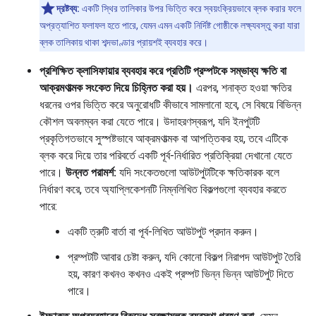
দ্রষ্টব্য:
একটি স্থির তালিকার উপর ভিত্তি করে স্বয়ংক্রিয়ভাবে ব্লক করার ফলে
অপ্রত্যাশিত ফলাফল হতে পারে, যেমন এমন একটি নির্দিষ্ট গোষ্ঠীকে লক্ষ্যবস্তু করা যারা
ব্লক তালিকায় থাকা শব্দভাণ্ডার প্রায়শই ব্যবহার করে।
প্রশিক্ষিত ক্লাসিফায়ার ব্যবহার করে প্রতিটি প্রম্পটকে সম্ভাব্য ক্ষতি বা
আক্রমণাত্মক সংকেত দিয়ে চিহ্নিত করা হয়।
এরপর, শনাক্ত হওয়া ক্ষতির
ধরনের ওপর ভিত্তি করে অনুরোধটি কীভাবে সামলানো হবে, সে বিষয়ে বিভিন্ন
কৌশল অবলম্বন করা যেতে পারে। উদাহরণস্বরূপ, যদি ইনপুটটি
প্রকৃতিগতভাবে সুস্পষ্টভাবে আক্রমণাত্মক বা আপত্তিকর হয়, তবে এটিকে
ব্লক করে দিয়ে তার পরিবর্তে একটি পূর্ব-নির্ধারিত প্রতিক্রিয়া দেখানো যেতে
পারে।
উন্নত পরামর্শ:
যদি সংকেতগুলো আউটপুটটিকে ক্ষতিকারক বলে
নির্ধারণ করে, তবে অ্যাপ্লিকেশনটি নিম্নলিখিত বিকল্পগুলো ব্যবহার করতে
পারে:
একটি ত্রুটি বার্তা বা পূর্ব-লিখিত আউটপুট প্রদান করুন।
প্রম্পটটি আবার চেষ্টা করুন, যদি কোনো বিকল্প নিরাপদ আউটপুট তৈরি
হয়, কারণ কখনও কখনও একই প্রম্পট ভিন্ন ভিন্ন আউটপুট দিতে
পারে।