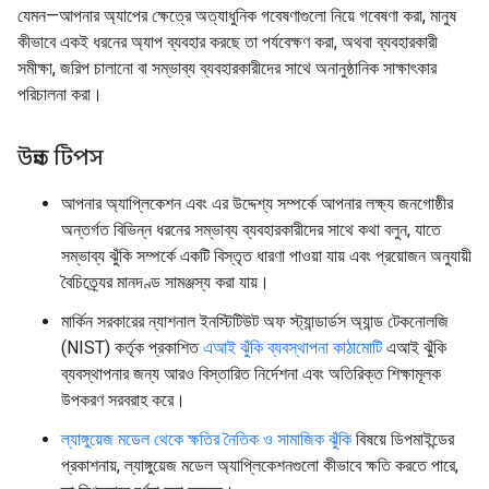
যেমন—আপনার অ্যাপের ক্ষেত্রে অত্যাধুনিক গবেষণাগুলো নিয়ে গবেষণা করা, মানুষ
কীভাবে একই ধরনের অ্যাপ ব্যবহার করছে তা পর্যবেক্ষণ করা, অথবা ব্যবহারকারী
সমীক্ষা, জরিপ চালানো বা সম্ভাব্য ব্যবহারকারীদের সাথে অনানুষ্ঠানিক সাক্ষাৎকার
পরিচালনা করা।
উন্নত টিপস
আপনার অ্যাপ্লিকেশন এবং এর উদ্দেশ্য সম্পর্কে আপনার লক্ষ্য জনগোষ্ঠীর
অন্তর্গত বিভিন্ন ধরনের সম্ভাব্য ব্যবহারকারীদের সাথে কথা বলুন, যাতে
সম্ভাব্য ঝুঁকি সম্পর্কে একটি বিস্তৃত ধারণা পাওয়া যায় এবং প্রয়োজন অনুযায়ী
বৈচিত্র্যের মানদণ্ড সামঞ্জস্য করা যায়।
মার্কিন সরকারের ন্যাশনাল ইনস্টিটিউট অফ স্ট্যান্ডার্ডস অ্যান্ড টেকনোলজি
(NIST) কর্তৃক প্রকাশিত
এআই ঝুঁকি ব্যবস্থাপনা কাঠামোটি
এআই ঝুঁকি
ব্যবস্থাপনার জন্য আরও বিস্তারিত নির্দেশনা এবং অতিরিক্ত শিক্ষামূলক
উপকরণ সরবরাহ করে।
ল্যাঙ্গুয়েজ মডেল থেকে ক্ষতির নৈতিক ও সামাজিক ঝুঁকি
বিষয়ে ডিপমাইন্ডের
প্রকাশনায়, ল্যাঙ্গুয়েজ মডেল অ্যাপ্লিকেশনগুলো কীভাবে ক্ষতি করতে পারে,