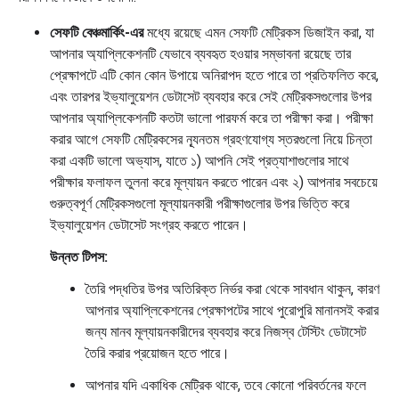
সেফটি বেঞ্চমার্কিং-এর
মধ্যে রয়েছে এমন সেফটি মেট্রিকস ডিজাইন করা, যা
আপনার অ্যাপ্লিকেশনটি যেভাবে ব্যবহৃত হওয়ার সম্ভাবনা রয়েছে তার
প্রেক্ষাপটে এটি কোন কোন উপায়ে অনিরাপদ হতে পারে তা প্রতিফলিত করে,
এবং তারপর ইভ্যালুয়েশন ডেটাসেট ব্যবহার করে সেই মেট্রিকসগুলোর উপর
আপনার অ্যাপ্লিকেশনটি কতটা ভালো পারফর্ম করে তা পরীক্ষা করা। পরীক্ষা
করার আগে সেফটি মেট্রিকসের ন্যূনতম গ্রহণযোগ্য স্তরগুলো নিয়ে চিন্তা
করা একটি ভালো অভ্যাস, যাতে ১) আপনি সেই প্রত্যাশাগুলোর সাথে
পরীক্ষার ফলাফল তুলনা করে মূল্যায়ন করতে পারেন এবং ২) আপনার সবচেয়ে
গুরুত্বপূর্ণ মেট্রিকসগুলো মূল্যায়নকারী পরীক্ষাগুলোর উপর ভিত্তি করে
ইভ্যালুয়েশন ডেটাসেট সংগ্রহ করতে পারেন।
উন্নত টিপস:
তৈরি পদ্ধতির উপর অতিরিক্ত নির্ভর করা থেকে সাবধান থাকুন, কারণ
আপনার অ্যাপ্লিকেশনের প্রেক্ষাপটের সাথে পুরোপুরি মানানসই করার
জন্য মানব মূল্যায়নকারীদের ব্যবহার করে নিজস্ব টেস্টিং ডেটাসেট
তৈরি করার প্রয়োজন হতে পারে।
আপনার যদি একাধিক মেট্রিক থাকে, তবে কোনো পরিবর্তনের ফলে