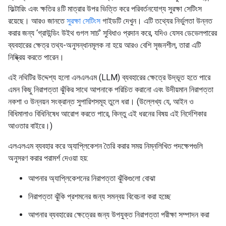
ফিল্টারিং এবং ক্ষতির ৪টি মাত্রার উপর ভিত্তি করে পরিবর্তনযোগ্য সুরক্ষা সেটিংস
রয়েছে। আরও জানতে
সুরক্ষা সেটিংস
গাইডটি দেখুন। এটি তথ্যের নির্ভুলতা উন্নত
করার জন্য ‘গ্রাউন্ডিং উইথ গুগল সার্চ’ সুবিধাও প্রদান করে, যদিও যেসব ডেভেলপারের
ব্যবহারের ক্ষেত্র তথ্য-অনুসন্ধানমূলক না হয়ে আরও বেশি সৃজনশীল, তারা এটি
নিষ্ক্রিয় করতে পারেন।
এই নথিটির উদ্দেশ্য হলো এলএলএম (LLM) ব্যবহারের ক্ষেত্রে উদ্ভূত হতে পারে
এমন কিছু নিরাপত্তা ঝুঁকির সাথে আপনাকে পরিচিত করানো এবং উদীয়মান নিরাপত্তা
নকশা ও উন্নয়ন সংক্রান্ত সুপারিশসমূহ তুলে ধরা। (উল্লেখ্য যে, আইন ও
বিধিমালাও বিধিনিষেধ আরোপ করতে পারে, কিন্তু এই ধরনের বিষয় এই নির্দেশিকার
আওতার বাইরে।)
এলএলএম ব্যবহার করে অ্যাপ্লিকেশন তৈরি করার সময় নিম্নলিখিত পদক্ষেপগুলি
অনুসরণ করার পরামর্শ দেওয়া হয়:
আপনার অ্যাপ্লিকেশনের নিরাপত্তা ঝুঁকিগুলো বোঝা
নিরাপত্তা ঝুঁকি প্রশমনের জন্য সমন্বয় বিবেচনা করা হচ্ছে
আপনার ব্যবহারের ক্ষেত্রের জন্য উপযুক্ত নিরাপত্তা পরীক্ষা সম্পাদন করা