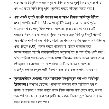
মডেলের আউটপুটকে আরও অনুমানযোগ্য ও সামঞ্জস্যপূর্ণ করে তুলতে পারে
এবং এর ফলে নির্দিষ্ট কিছু ঝুঁকি প্রশমিত করতে সাহায্য করতে পারে।
এমন একটি ইনপুট পদ্ধতি প্রদান করা যা আরও নিরাপদ আউটপুট নিশ্চিত
করে।
আপনি একটি LLM-কে যে সুনির্দিষ্ট ইনপুট দেন, তা আউটপুটের
গুণমানে পার্থক্য গড়ে দিতে পারে। আপনার ব্যবহারের ক্ষেত্রে কোনটি
সবচেয়ে নিরাপদে কাজ করে তা খুঁজে বের করার জন্য বিভিন্ন ইনপুট প্রম্পট
নিয়ে পরীক্ষা-নিরীক্ষা করা সার্থক, কারণ এর মাধ্যমে আপনি এমন একটি ইউজার
এক্সপেরিয়েন্স (UX) প্রদান করতে পারবেন যা এটিকে সহজতর করে।
উদাহরণস্বরূপ, আপনি ব্যবহারকারীদের শুধুমাত্র ইনপুট প্রম্পটের একটি ড্রপ-
ডাউন তালিকা থেকে বেছে নেওয়ার মধ্যে সীমাবদ্ধ রাখতে পারেন, অথবা এমন
বর্ণনামূলক বাক্যাংশসহ পপ-আপ সাজেশন দিতে পারেন যা আপনার
অ্যাপ্লিকেশনের প্রেক্ষাপটে নিরাপদে কাজ করে বলে আপনি দেখেছেন।
ব্যবহারকারীকে দেখানোর আগে অনিরাপদ ইনপুট ব্লক করা এবং আউটপুট
ফিল্টার করা।
সাধারণ ক্ষেত্রে, প্রম্পট বা উত্তরে থাকা অনিরাপদ শব্দ বা
বাক্যাংশ শনাক্ত ও ব্লক করতে ব্লক-লিস্ট ব্যবহার করা যেতে পারে, অথবা
মানব পর্যালোচকদের দ্বারা ম্যানুয়ালি এই ধরনের বিষয়বস্তু পরিবর্তন বা ব্লক
করার ব্যবস্থা করা যেতে পারে।