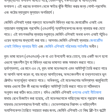
অপ্রত্যাশিত ফলাফল আসতে পারে, যেমন—ভুল, পক্ষপাতদুষ্ট বা আপত্তিকর
ফলাফল। এই ধরনের ফলাফল থেকে ক্ষতির ঝুঁকি সীমিত করার জন্য পোস্ট-প্রসেসিং
এবং কঠোর ম্যানুয়াল মূল্যায়ন অপরিহার্য।
জেমিনি এপিআই দ্বারা প্রদত্ত মডেলগুলি বিভিন্ন ধরণের জেনারেটিভ এআই এবং
ন্যাচারাল ল্যাঙ্গুয়েজ প্রসেসিং (এনএলপি) অ্যাপ্লিকেশনের জন্য ব্যবহার করা যেতে
পারে। এই ফাংশনগুলির ব্যবহার শুধুমাত্র জেমিনি এপিআই অথবা গুগল এআই স্টুডিও
ওয়েব অ্যাপের মাধ্যমেই করা যায়। আপনার জেমিনি এপিআই ব্যবহার
জেনারেটিভ
এআই নিষিদ্ধ ব্যবহার নীতি
এবং
জেমিনি এপিআই পরিষেবার শর্তাবলীর
অধীন।
বৃহৎ ভাষা মডেল (এলএলএম)-কে যা এত উপযোগী করে তোলে, তার একটি অংশ হলো
এগুলো সৃজনশীল টুল যা বিভিন্ন ধরনের ভাষাগত কাজ সমাধান করতে পারে।
দুর্ভাগ্যবশত, এর মানে এও যে, বৃহৎ ভাষা মডেলগুলো এমন আউটপুট তৈরি করতে পারে
যা আপনি আশা করেন না, যার মধ্যে আপত্তিকর, অসংবেদনশীল বা তথ্যগতভাবে ভুল
টেক্সটও অন্তর্ভুক্ত থাকতে পারে। অধিকন্তু, এই মডেলগুলোর অবিশ্বাস্য বহুমুখিতাই
আবার এগুলো ঠিক কী ধরনের অবাঞ্ছিত আউটপুট তৈরি করতে পারে তা সঠিকভাবে
অনুমান করা কঠিন করে তোলে। যদিও জেমিনি এপিআই
গুগলের এআই নীতিমালা
মাথায় রেখে ডিজাইন করা হয়েছে, এই মডেলগুলোকে দায়িত্বের সাথে প্রয়োগ করার
দায়ভার ডেভেলপারদের উপরই বর্তায়। ডেভেলপারদের নিরাপদ ও দায়িত্বশীল
অ্যাপ্লিকেশন তৈরিতে সহায়তা করার জন্য, জেমিনি এপিআই-তে কিছু বিল্ট-ইন কন্টেন্ট