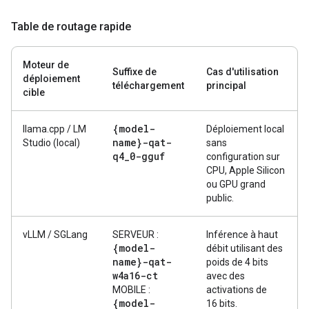
Table de routage rapide
Moteur de
Suffixe de
Cas d'utilisation
déploiement
téléchargement
principal
cible
{model-
llama.cpp / LM
Déploiement local
name}-qat-
Studio (local)
sans
q4
_
0-gguf
configuration sur
CPU, Apple Silicon
ou GPU grand
public.
vLLM / SGLang
SERVEUR :
Inférence à haut
{model-
débit utilisant des
name}-qat-
poids de 4 bits
w4a16-ct
avec des
MOBILE :
activations de
{model-
16 bits.