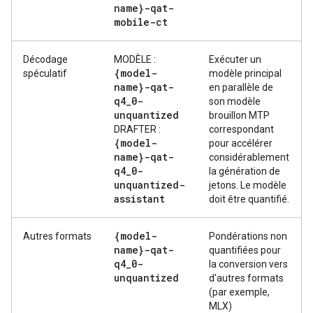
name}-qat-
mobile-ct
Décodage
MODÈLE :
Exécuter un
{model-
spéculatif
modèle principal
name}-qat-
en parallèle de
q4
_
0-
son modèle
unquantized
brouillon MTP
DRAFTER :
correspondant
{model-
pour accélérer
name}-qat-
considérablement
q4
_
0-
la génération de
unquantized-
jetons. Le modèle
assistant
doit être quantifié.
{model-
Autres formats
Pondérations non
name}-qat-
quantifiées pour
q4
_
0-
la conversion vers
unquantized
d'autres formats
(par exemple,
MLX)