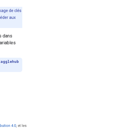
kage de clés
ccéder aux
es dans
ariables
kagglehub
bution 4.0
, et les