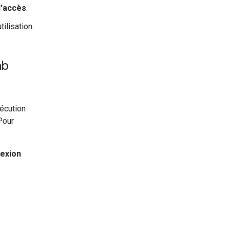
'accès
.
ilisation.
ab
xécution
Pour
exion