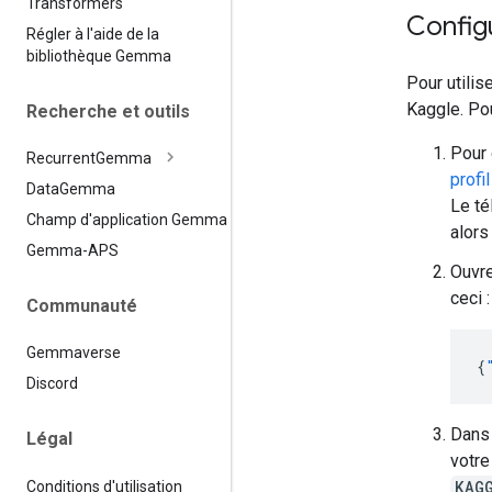
Transformers
Configu
Régler à l'aide de la
bibliothèque Gemma
Pour utilis
Kaggle. Po
Recherche et outils
Pour 
Recurrent
Gemma
profil
Data
Gemma
Le té
Champ d'application Gemma
alors
Gemma-APS
Ouvr
ceci :
Communauté
Gemmaverse
{
Discord
Dans 
Légal
votre
KAG
Conditions d'utilisation