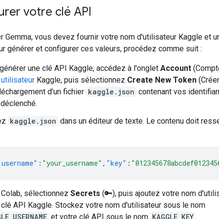
rer votre clé API
er Gemma, vous devez fournir votre nom d'utilisateur Kaggle et u
ur générer et configurer ces valeurs, procédez comme suit :
générer une clé API Kaggle, accédez à l'onglet
Account
(Compte
 utilisateur
Kaggle, puis sélectionnez
Create New Token
(Créer
léchargement d'un fichier
kaggle.json
contenant vos identifia
 déclenché.
ez
kaggle.json
dans un éditeur de texte. Le contenu doit ress
"username"
:
"your_username"
,
"key"
:
"012345678abcdef012345
Colab, sélectionnez
Secrets
(🔑), puis ajoutez votre nom d'utili
 clé API Kaggle. Stockez votre nom d'utilisateur sous le nom
GLE_USERNAME
et votre clé API sous le nom
KAGGLE_KEY
.