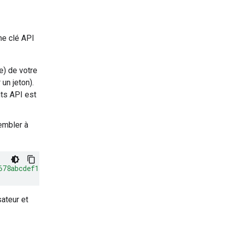
ne clé API
) de votre
 un jeton).
nts API est
embler à
678abcdef1a"
}
sateur et