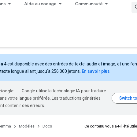
ons
Aide au codage
Communauté
a 4
est disponible avec des entrées de texte, audio et image, et une fe
texte longue allant jusqu'à 256 000 jetons.
En savoir plus
Google utilise la technologie IA pour traduire
ans votre langue préférée. Les traductions générées
nt contenir des erreurs.
emma
Modèles
Docs
Ce contenu vous a-t-il été utile