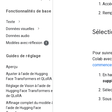
Accé
Fonctionnalités de base
Rempl
Texte
Données visuelles
Sélect
Données audio
Modèles avec réflexion
Pour suivr
Guides de réglage
Colab avec
commence
Aperçu
Ajuster à l'aide de Hugging
En ha
Face Transformers et QLo
RA
supp
Réglage de Vision à l'aide de
Séle
Hugging Face Transformers et
de QLo
RA
Sou
Affinage complet du modèle à
l'aide de Hugging Face