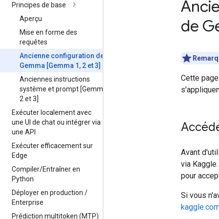
Ancie
Principes de base
Aperçu
de 
Mise en forme des
requêtes
Ancienne configuration de
Remarq
Gemma [Gemma 1
,
2 et 3]
Cette page
Anciennes instructions
système et prompt [Gemma 1
,
s'applique
2 et 3]
Exécuter localement avec
une UI de chat ou intégrer via
Accéd
une API
Exécuter efficacement sur
Avant d'ut
Edge
via Kaggle
Compiler
/
Entraîner en
pour accept
Python
Déployer en production
/
Si vous n'
Enterprise
kaggle.co
Prédiction multitoken (MTP)