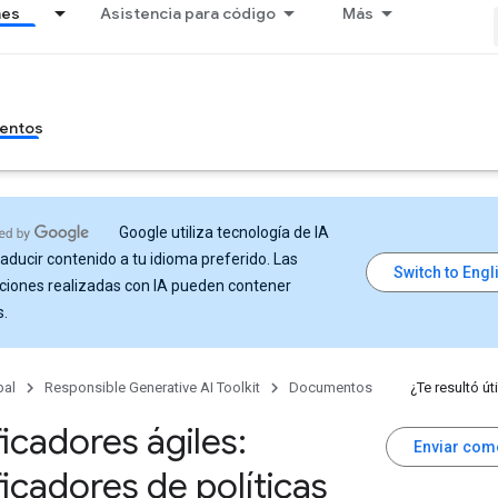
nes
Asistencia para código
Más
entos
Google utiliza tecnología de IA
raducir contenido a tu idioma preferido. Las
ciones realizadas con IA pueden contener
s.
pal
Responsible Generative AI Toolkit
Documentos
¿Te resultó úti
ficadores ágiles:
Enviar com
ficadores de políticas