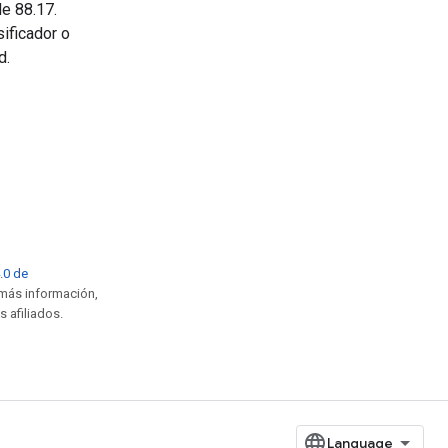
e 88.17.
sificador o
d.
4.0 de
 más información,
s afiliados.