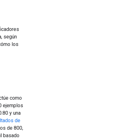
ficadores
a, según
 cómo los
actúe como
00 ejemplos
.80 y una
ltados de
los de 800,
gil basado