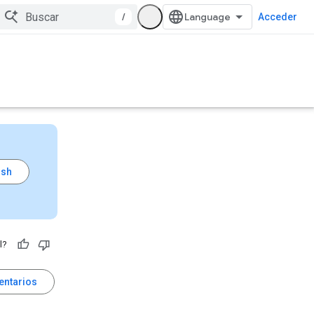
/
Acceder
l?
entarios