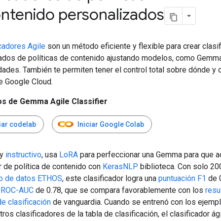
ntenido personalizados
icadores Agile
son un método eficiente y flexible para crear clasi
ados de políticas de contenido ajustando modelos, como Gemm
dades. También te permiten tener el control total sobre dónde y
e Google Cloud.
os de Gemma Agile Classifier
ciar codelab
Iniciar Google Colab
y
instructivo
, usa
LoRA
para perfeccionar una Gemma para que 
r de política de contenido con
KerasNLP
biblioteca. Con solo 2
to de datos ETHOS
, este clasificador logra una
puntuación F1
de 0
n ROC-AUC
de 0.78, que se compara favorablemente con los
resu
de clasificación
de vanguardia. Cuando se entrenó con los ejemp
ros clasificadores de la tabla de clasificación, el clasificador á