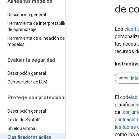
Alinea tus modelos
de co
Descripción general
Herramienta de interpretabilidad
Los
clasif
de aprendizaje
personaliz
Herramienta de alineación de
tus necesi
modelos
recursos d
Evaluar la seguridad
Instructiv
Descripción general
Ini
Comparador de LLM
El
codelab
Protege con protecciones
clasificado
Descripción general
del
conjun
puntuació
Texto de Synth
ID
las tablas 
Shield
Gemma
como los ot
Clasificadores ágiles