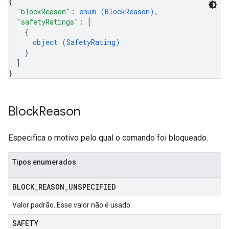
{
"blockReason"
: 
enum (
BlockReason
)
,
"safetyRatings"
: 
[
{
object (
SafetyRating
)
}
]
}
Block
Reason
Especifica o motivo pelo qual o comando foi bloqueado.
Tipos enumerados
BLOCK
_
REASON
_
UNSPECIFIED
Valor padrão. Esse valor não é usado.
SAFETY