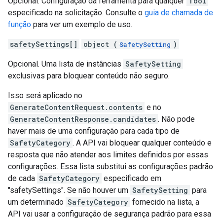
Opcional. Configuração da ferramenta para qualquer
Tool
especificado na solicitação. Consulte o
guia de chamada de
função
para ver um exemplo de uso.
safetySettings[]
object (
)
SafetySetting
Opcional. Uma lista de instâncias
SafetySetting
exclusivas para bloquear conteúdo não seguro.
Isso será aplicado no
GenerateContentRequest.contents
e no
GenerateContentResponse.candidates
. Não pode
haver mais de uma configuração para cada tipo de
SafetyCategory
. A API vai bloquear qualquer conteúdo e
resposta que não atender aos limites definidos por essas
configurações. Essa lista substitui as configurações padrão
de cada
SafetyCategory
especificado em
"safetySettings". Se não houver um
SafetySetting
para
um determinado
SafetyCategory
fornecido na lista, a
API vai usar a configuração de segurança padrão para essa