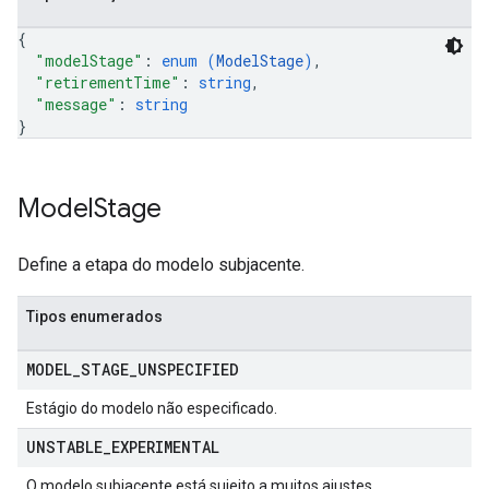
{
"modelStage"
: 
enum (
ModelStage
)
,
"retirementTime"
: 
string
,
"message"
: 
string
}
Model
Stage
Define a etapa do modelo subjacente.
Tipos enumerados
MODEL
_
STAGE
_
UNSPECIFIED
Estágio do modelo não especificado.
UNSTABLE
_
EXPERIMENTAL
O modelo subjacente está sujeito a muitos ajustes.