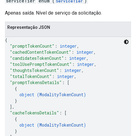
serviceTier
enum (
)
ServiceTier
Apenas saída. Nível de serviço da solicitação.
Representação JSON
{
"promptTokenCount"
: 
integer
,
"cachedContentTokenCount"
: 
integer
,
"candidatesTokenCount"
: 
integer
,
"toolUsePromptTokenCount"
: 
integer
,
"thoughtsTokenCount"
: 
integer
,
"totalTokenCount"
: 
integer
,
"promptTokensDetails"
: 
[
{
object (
ModalityTokenCount
)
}
]
,
"cacheTokensDetails"
: 
[
{
object (
ModalityTokenCount
)
}