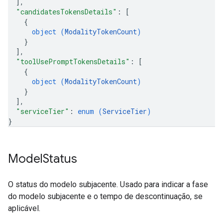
]
,
"candidatesTokensDetails"
: 
[
{
object (
ModalityTokenCount
)
}
]
,
"toolUsePromptTokensDetails"
: 
[
{
object (
ModalityTokenCount
)
}
]
,
"serviceTier"
: 
enum (
ServiceTier
)
}
Model
Status
O status do modelo subjacente. Usado para indicar a fase
do modelo subjacente e o tempo de descontinuação, se
aplicável.