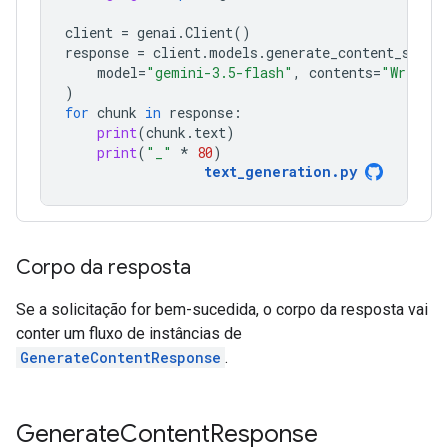
client
=
genai
.
Client
()
response
=
client
.
models
.
generate_content_strea
model
=
"gemini-3.5-flash"
,
contents
=
"Write a
)
for
chunk
in
response
:
print
(
chunk
.
text
)
print
(
"_"
*
80
)
text_generation
.
py
Corpo da resposta
Se a solicitação for bem-sucedida, o corpo da resposta vai
conter um fluxo de instâncias de
GenerateContentResponse
.
Generate
Content
Response