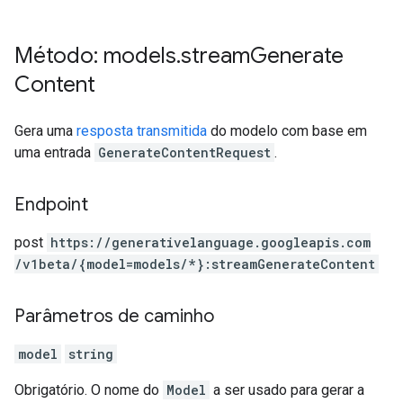
Método: models
.
stream
Generate
Content
Gera uma
resposta transmitida
do modelo com base em
uma entrada
GenerateContentRequest
.
Endpoint
post
https:
/
/generativelanguage.googleapis.com
/v1beta
/{model=models
/*}:streamGenerateContent
Parâmetros de caminho
model
string
Obrigatório. O nome do
Model
a ser usado para gerar a