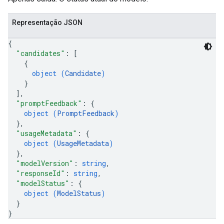
Representação JSON
{
"candidates"
: 
[
{
object (
Candidate
)
}
]
,
"promptFeedback"
: 
{
object (
PromptFeedback
)
}
,
"usageMetadata"
: 
{
object (
UsageMetadata
)
}
,
"modelVersion"
: 
string
,
"responseId"
: 
string
,
"modelStatus"
: 
{
object (
ModelStatus
)
}
}