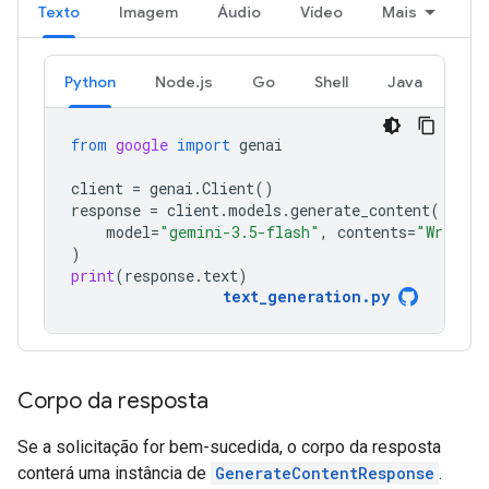
Texto
Imagem
Áudio
Vídeo
Mais
Python
Node.js
Go
Shell
Java
from
google
import
genai
client
=
genai
.
Client
()
response
=
client
.
models
.
generate_content
(
model
=
"gemini-3.5-flash"
,
contents
=
"Write a
)
print
(
response
.
text
)
text_generation
.
py
Corpo da resposta
Se a solicitação for bem-sucedida, o corpo da resposta
conterá uma instância de
GenerateContentResponse
.