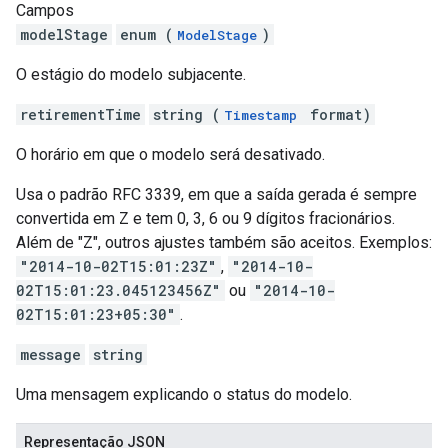
Campos
modelStage
enum (
)
ModelStage
O estágio do modelo subjacente.
retirementTime
string (
format)
Timestamp
O horário em que o modelo será desativado.
Usa o padrão RFC 3339, em que a saída gerada é sempre
convertida em Z e tem 0, 3, 6 ou 9 dígitos fracionários.
Além de "Z", outros ajustes também são aceitos. Exemplos:
"2014-10-02T15:01:23Z"
,
"2014-10-
02T15:01:23.045123456Z"
ou
"2014-10-
02T15:01:23+05:30"
.
message
string
Uma mensagem explicando o status do modelo.
Representação JSON