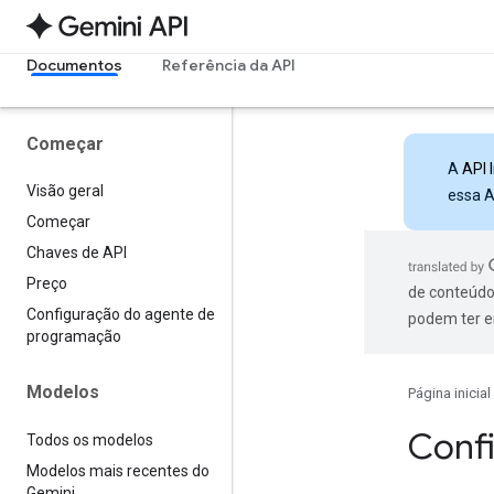
Documentos
Referência da API
Começar
A
API 
Visão geral
essa A
Começar
Chaves de API
Preço
de conteúdo
Configuração do agente de
podem ter e
programação
Modelos
Página inicial
Conf
Todos os modelos
Modelos mais recentes do
Gemini