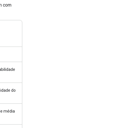
em com
abilidade
lidade do
de média