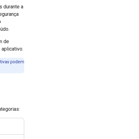
s durante a
segurança
o
eúdo.
em de
aplicativo.
itivas podem
tegorias: