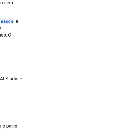
ão será
Reason
e
o
hes. O
AI Studio e
no painel