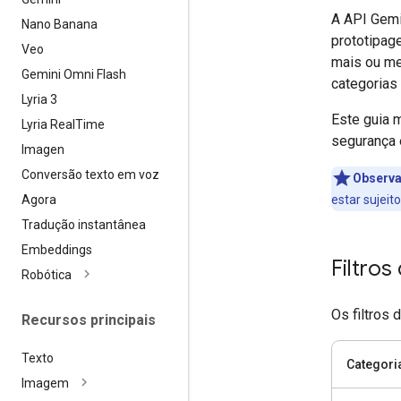
A API Gemi
Nano Banana
prototipag
Veo
mais ou me
Gemini Omni Flash
categorias 
Lyria 3
Este guia 
Lyria Real
Time
segurança 
Imagen
Conversão texto em voz
Observ
Agora
estar sujeit
Tradução instantânea
Embeddings
Filtro
Robótica
Os filtros
Recursos principais
Texto
Categori
Imagem