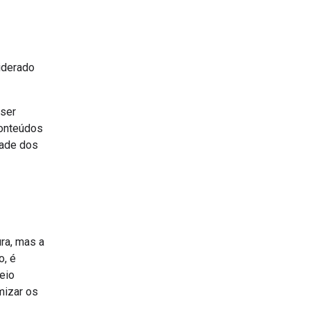
iderado
 ser
conteúdos
dade dos
ra, mas a
o, é
eio
mizar os