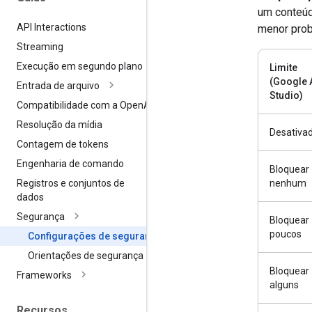
um conteúd
API Interactions
menor prob
Streaming
Execução em segundo plano
Limite
(Google 
Entrada de arquivo
Studio)
Compatibilidade com a Open
AI
Resolução da mídia
Desativa
Contagem de tokens
Engenharia de comando
Bloquear
nenhum
Registros e conjuntos de
dados
Segurança
Bloquear
poucos
Configurações de segurança
Orientações de segurança
Bloquear
Frameworks
alguns
Recursos