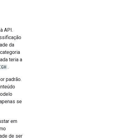
à API.
ssificação
dade da
 categoria
ada teria a
IGH
.
or padrão.
onteúdo
modelo
 apenas se
ustar em
omo
dade de ser