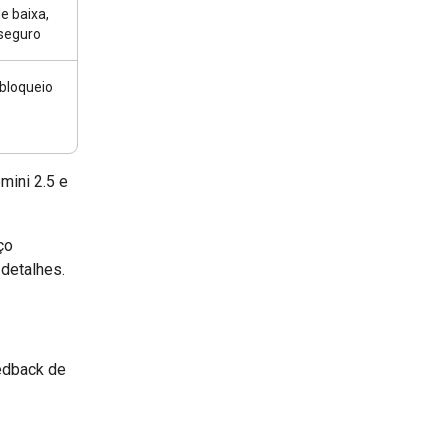
e baixa,
 seguro
 bloqueio
ini 2.5 e
ço
detalhes.
edback de