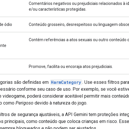
Comentários negativos ou prejudiciais relacionados à i
e/ou características protegidas.
de ódio
Conteúdo grosseiro, desrespeitoso ou linguagem obsc
o
Contém referências a atos sexuais ou outro conteúdo 
nte
Promove, facilita ou encoraja atos prejudiciais.
gorias são definidas em
HarmCategory
. Use esses filtros para
cessário conforme seu caso de uso. Por exemplo, se você estive
e videogame, poderá considerar aceitável permitir mais conteúd
do como
Perigoso
devido à natureza do jogo.
iltros de segurança ajustáveis, a API Gemini tem proteções inte
os principais, como conteúdo que coloca crianças em risco. Esse
sempre bloqueados e não podem ser ajustados.