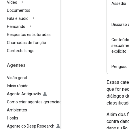
Vídeo
Assédio
Documentos
Fala e áudio
Discurso 
Pensando
Respostas estruturadas
Conteúd
Chamadas de função
sexualme
Contexto longo
explícito
Agentes
Perigoso
Visão geral
Essas cate
Início rápido
que for ne
Agente Antigravity
diálogos d
Como criar agentes gerenciados
classifica
Ambientes
Além dos f
Hooks
contra dan
Agente do Deep Research
danos são 