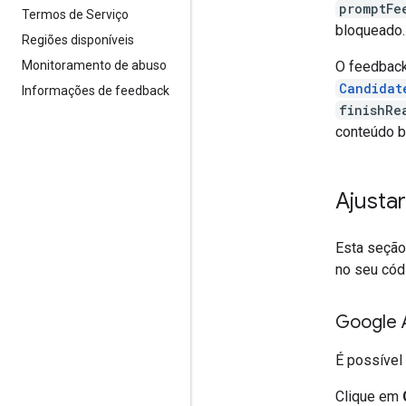
promptFe
Termos de Serviço
bloqueado.
Regiões disponíveis
O feedback
Monitoramento de abuso
Candidat
Informações de feedback
finishRe
conteúdo b
Ajusta
Esta seção
no seu cód
Google A
É possível
Clique em