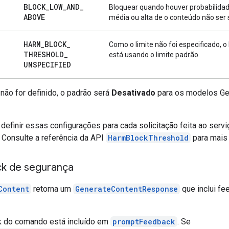
BLOCK
_
LOW
_
AND
_
Bloquear quando houver probabilidad
ABOVE
média ou alta de o conteúdo não ser
HARM
_
BLOCK
_
Como o limite não foi especificado, o
THRESHOLD
_
está usando o limite padrão.
UNSPECIFIED
 não for definido, o padrão será
Desativado
para os modelos Gem
definir essas configurações para cada solicitação feita ao servi
. Consulte a referência da API
HarmBlockThreshold
para mais 
k de segurança
Content
retorna um
GenerateContentResponse
que inclui fe
 do comando está incluído em
promptFeedback
. Se