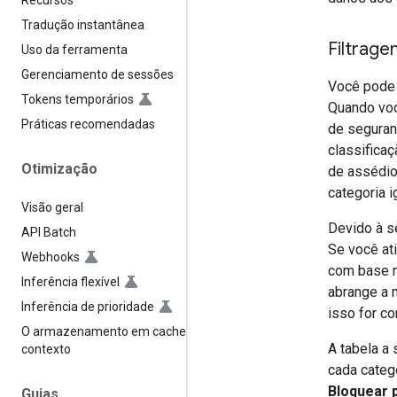
Recursos
Tradução instantânea
Filtrage
Uso da ferramenta
Gerenciamento de sessões
Você pode 
Tokens temporários
Quando voc
Práticas recomendadas
de seguranç
classifica
Otimização
de assédio 
categoria i
Visão geral
Devido à s
API Batch
Se você at
Webhooks
com base n
Inferência flexível
abrange a 
Inferência de prioridade
isso for c
O armazenamento em cache de
A tabela a
contexto
cada categ
Bloquear 
Guias