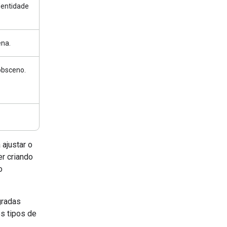
dentidade
ena.
obsceno.
 ajustar o
r criando
o
gradas
s tipos de