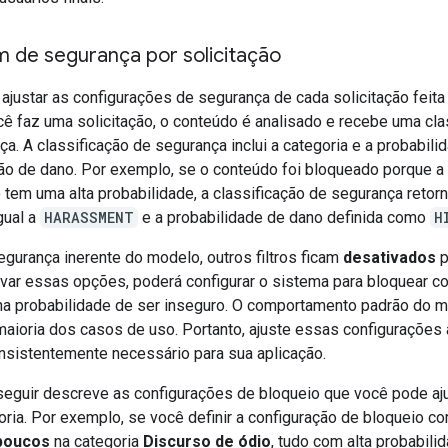
m de segurança por solicitação
ajustar as configurações de segurança de cada solicitação feita 
ê faz uma solicitação, o conteúdo é analisado e recebe uma cla
a. A classificação de segurança inclui a categoria e a probabili
ção de dano. Por exemplo, se o conteúdo foi bloqueado porque a
tem uma alta probabilidade, a classificação de segurança retorn
gual a
HARASSMENT
e a probabilidade de dano definida como
H
egurança inerente do modelo, outros filtros ficam
desativados
p
ivar essas opções, poderá configurar o sistema para bloquear c
a probabilidade de ser inseguro. O comportamento padrão do 
maioria dos casos de uso. Portanto, ajuste essas configurações
onsistentemente necessário para sua aplicação.
 seguir descreve as configurações de bloqueio que você pode aj
oria. Por exemplo, se você definir a configuração de bloqueio c
poucos
na categoria
Discurso de ódio
, tudo com alta probabili