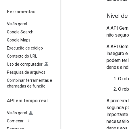
Ferramentas
Nível de
Visão geral
A API Gemi
Google Search
não segur
Google Maps
A API Gemi
Execução de código
inseguro e
Contexto do URL
podem ter 
Uso de computador
danos aind
Pesquisa de arquivos
O rob
Combinar ferramentas e
chamadas de função
O rob
A primeira
API em tempo real
segunda po
Visão geral
importante
necessário
Começar
danos aos u