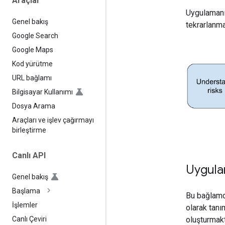
Araçlar
Uygulamanı
Genel bakış
tekrarlanmal
Google Search
Google Maps
Kod yürütme
URL bağlamı
Bilgisayar Kullanımı
Dosya Arama
Araçları ve işlev çağırmayı
birleştirme
Canlı API
Uygulam
Genel bakış
Başlama
Bu bağlamda
İşlemler
olarak tanı
oluşturmakt
Canlı Çeviri