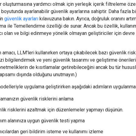
 oluşturmasına yardımcı olmak için yerleşik içerik filtreleme özel
r boyutunda ayarlanabilir güvenlik ayarlarına sahiptir. Daha fazla bi
in
güvenlik ayarları
kılavuzuna bakın. Ayrıca, doğruluk oranını artır
a ile Temellendirme özelliği de sunar. Ancak bu özellik, kullanım
cı olan ve bilgi edinmeye yönelik olmayan geliştiriciler için devre 
 amacı, LLM'leri kullanırken ortaya çıkabilecek bazı güvenlik risk
zi bilgilendirmek ve yeni güvenlik tasarımı ve geliştirme önerileri
netmeliklerin de kısıtlamalar getirebileceğini ancak bu tür hususl
kapsamı dışında olduğunu unutmayın.)
odelleriyle uygulama geliştirirken aşağıdaki adımların uygulanması
amanızın güvenlik risklerini anlama
lik risklerini azaltmak için düzenlemeler yapmayı düşünün.
nım alanınıza uygun güvenlik testi yapma
nıcılardan geri bildirim isteme ve kullanımı izleme