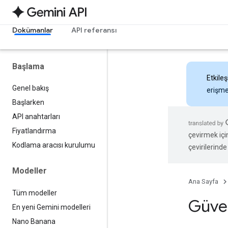
Dokümanlar
API referansı
Başlama
Etkileş
Genel bakış
erişmek
Başlarken
API anahtarları
Fiyatlandırma
çevirmek içi
Kodlama aracısı kurulumu
çevirilerinde 
Modeller
Ana Sayfa
Tüm modeller
Güven
En yeni Gemini modelleri
Nano Banana