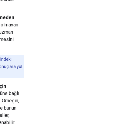
ilmeden
i olmayan
n uzman
nmesini
sindeki
onuçlara yol
çin
rüne bağlı
. Örneğin,
ve bunun
ller,
nabilir: