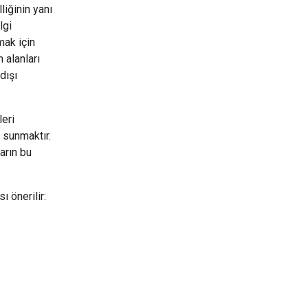
liğinin yanı
lgi
mak için
 alanları
dışı
leri
 sunmaktır.
arın bu
 önerilir: