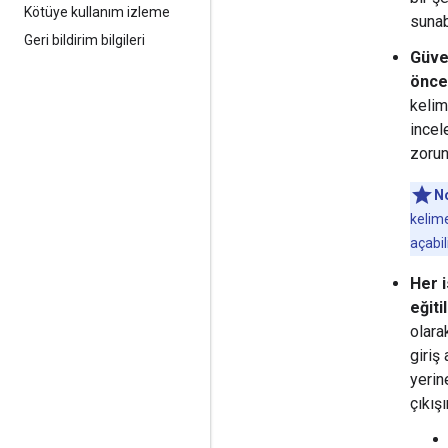
Kötüye kullanım izleme
sunab
Geri bildirim bilgileri
Güven
önce
kelim
incel
zorun
No
kelime
açabili
Her i
eğiti
olara
giriş
yerin
çıkış