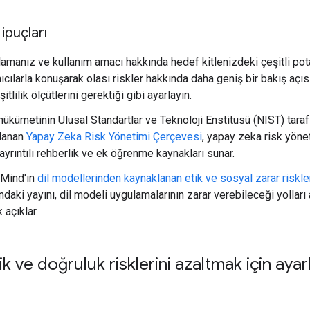
ipuçları
amanız ve kullanım amacı hakkında hedef kitlenizdeki çeşitli pot
nıcılarla konuşarak olası riskler hakkında daha geniş bir bakış açıs
itlilik ölçütlerini gerektiği gibi ayarlayın.
ükümetinin Ulusal Standartlar ve Teknoloji Enstitüsü (NIST) tara
lanan
Yapay Zeka Risk Yönetimi Çerçevesi
, yapay zeka risk yönet
ayrıntılı rehberlik ve ek öğrenme kaynakları sunar.
Mind'ın
dil modellerinden kaynaklanan etik ve sosyal zarar riskle
ndaki yayını, dil modeli uygulamalarının zarar verebileceği yolları a
 açıklar.
k ve doğruluk risklerini azaltmak için aya