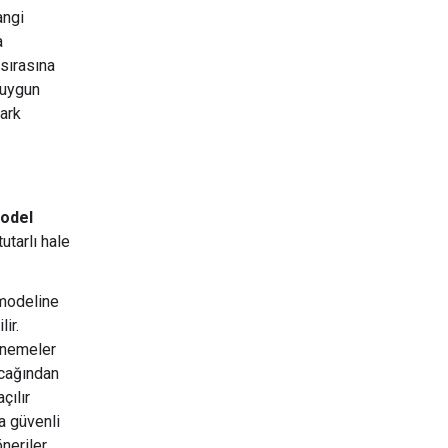
angi
a
 sırasına
 uygun
fark
odel
tutarlı hale
modeline
ir.
denemeler
acağından
çılır
a güvenli
öneriler