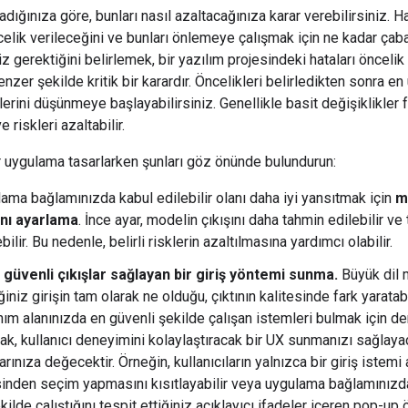
ladığınıza göre, bunları nasıl azaltacağınıza karar verebilirsiniz. H
celik verileceğini ve bunları önlemeye çalışmak için ne kadar çab
 gerektiğini belirlemek, bir yazılım projesindeki hataları öncelik
zer şekilde kritik bir karardır. Öncelikleri belirledikten sonra en
lerini düşünmeye başlayabilirsiniz. Genellikle basit değişiklikler 
e riskleri azaltabilir.
r uygulama tasarlarken şunları göz önünde bulundurun:
ama bağlamınızda kabul edilebilir olanı daha iyi yansıtmak için
m
ını ayarlama
. İnce ayar, modelin çıkışını daha tahmin edilebilir ve 
bilir. Bu nedenle, belirli risklerin azaltılmasına yardımcı olabilir.
güvenli çıkışlar sağlayan bir giriş yöntemi sunma.
Büyük dil 
ğiniz girişin tam olarak ne olduğu, çıktının kalitesinde fark yaratabil
nım alanınızda en güvenli şekilde çalışan istemleri bulmak için 
k, kullanıcı deneyimini kolaylaştıracak bir UX sunmanızı sağlay
arınıza değecektir. Örneğin, kullanıcıların yalnızca bir giriş istemi a
sinden seçim yapmasını kısıtlayabilir veya uygulama bağlamınızd
ekilde çalıştığını tespit ettiğiniz açıklayıcı ifadeler içeren pop-up 