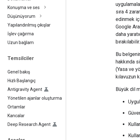
uygulamalar
Konuşma ve ses
sıra 4 zara
Düşünüyorum
edinmek iç
Yapılandırılmış çıkışlar
Google Aram
daha yaratı
İşlev çağırma
bırakılabilir.
Uzun bağlam
Bu belgenin
Temsilciler
hakkında si
(Yasa ve yö
Genel bakış
kılavuzun 
Hızlı Başlangıç
Büyük dil m
Antigravity Agent
Yönetilen ajanlar oluşturma
Uygul
Ortamlar
Güven
Kancalar
Kulla
Deep Research Agent
Kulla