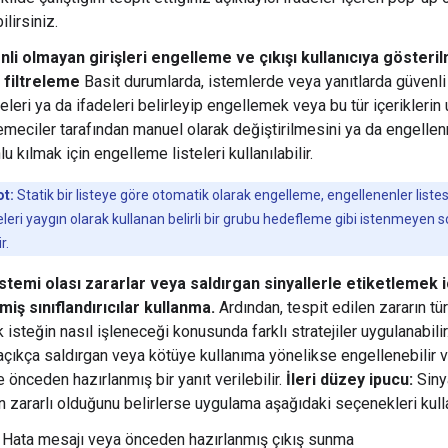
ilirsiniz.
li olmayan girişleri engelleme ve çıkışı kullanıcıya göster
 filtreleme
Basit durumlarda, istemlerde veya yanıtlarda güvenl
eleri ya da ifadeleri belirleyip engellemek veya bu tür içerikleri
emeciler tarafından manuel olarak değiştirilmesini ya da engelle
lu kılmak için engelleme listeleri kullanılabilir.
t:
Statik bir listeye göre otomatik olarak engelleme, engellenenler liste
leri yaygın olarak kullanan belirli bir grubu hedefleme gibi istenmeyen s
r.
stemi olası zararlar veya saldırgan sinyallerle etiketlemek i
lmiş sınıflandırıcılar kullanma.
Ardından, tespit edilen zararın tü
k isteğin nasıl işleneceği konusunda farklı stratejiler uygulanabilir
 açıkça saldırgan veya kötüye kullanıma yönelikse engellenebilir 
e önceden hazırlanmış bir yanıt verilebilir.
İleri düzey ipucu:
Sinya
ın zararlı olduğunu belirlerse uygulama aşağıdaki seçenekleri kulla
Hata mesajı veya önceden hazırlanmış çıkış sunma