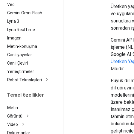
Veo
Üretken yap
Gemini Omni Flash
ve uygulana
sonuçlara yo
Lyria 3
sonradan iş
Lyria Real
Time
Imagen
Gemini API 
Metin-konuşma
işleme (NLP
Google AI S
Canlı yayınlar
Üretken Ya
Canlı Çeviri
tabidir.
Yerleştirmeler
Robot Teknolojileri
Büyük dil mo
dil görevin
Temel özellikler
modellerini
üzere bekle
Metin
inanılmaz ç
tahmin etme
Görüntü
bulundurula
Video
geliştirici
Dokümanlar