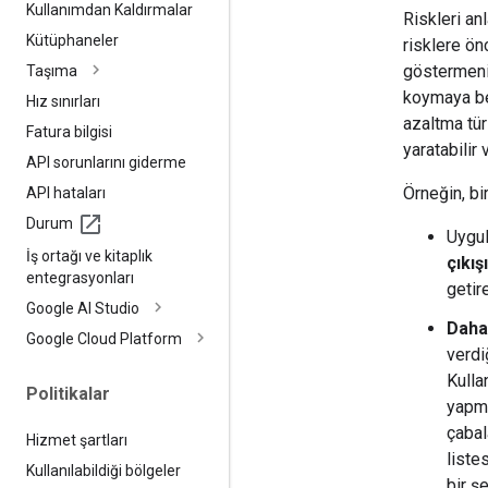
Kullanımdan Kaldırmalar
Riskleri an
Kütüphaneler
risklere ön
göstermeniz
Taşıma
koymaya ben
Hız sınırları
azaltma tür
Fatura bilgisi
yaratabilir v
API sorunlarını giderme
Örneğin, bi
API hataları
Durum
Uygul
İş ortağı ve kitaplık
çıkış
entegrasyonları
getire
Google AI Studio
Daha 
Google Cloud Platform
verdi
Kulla
Politikalar
yapma
çabal
Hizmet şartları
liste
Kullanılabildiği bölgeler
bir ş