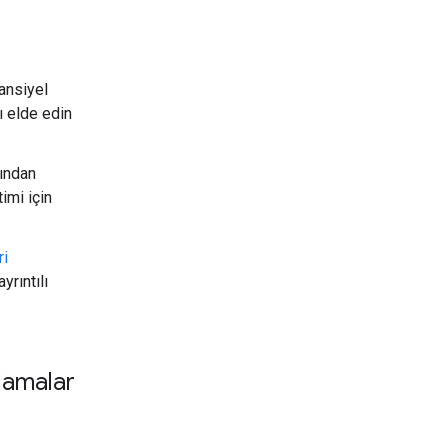
ansiyel
ı elde edin
fından
imi için
ri
yrıntılı
rlamalar