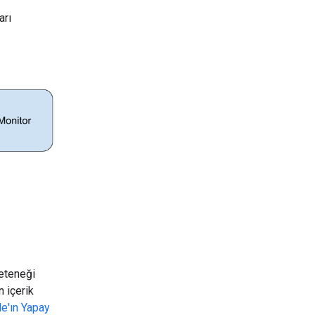
arı
yeteneği
n içerik
e'ın Yapay