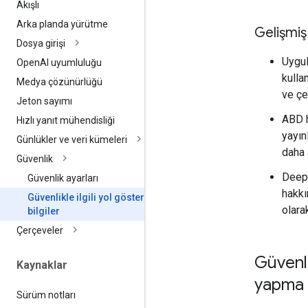
Akışlı
Arka planda yürütme
Gelişmiş 
Dosya girişi
Uygul
Open
AI uyumluluğu
kulla
Medya çözünürlüğü
ve çeş
Jeton sayımı
ABD h
Hızlı yanıt mühendisliği
yayın
Günlükler ve veri kümeleri
daha 
Güvenlik
Deep
Güvenlik ayarları
hakkı
Güvenlikle ilgili yol gösterici
olarak
bilgiler
Çerçeveler
Güvenli
Kaynaklar
yapma
Sürüm notları