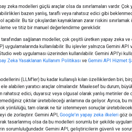
ay zeka modelleri güçlü araçlar olsa da sınırlamaları vardır. Çok y
bilirlikleri bazen yanlış, taraflı veya rahatsız edici gibi beklenme
l açabilir. Bu tür çıkışlardan kaynaklanan zarar riskini sınırlamak 
leme ve titiz bir manuel değerlendirme gereklidir.
tarafından sağlanan modeller, çok çeşitli üretken yapay zeka ve 
) uygulamalarında kullanılabilir. Bu işlevler yalnızca Gemini API 
tudio web uygulaması üzerinden kullanılabilir. Gemini API'yi kull
pay Zeka Yasaklanan Kullanım Politikası
ve
Gemini API Hizmet Şa
dellerini (LLM'ler) bu kadar kullanışlı kılan özelliklerden biri, bir
i ele alabilen yaratıcı araçlar olmalarıdır. Maalesef bu durum, büyük
n rahatsız edici, duyarsız veya olgusal olarak yanlış metinler de 
mediğiniz çıktılar üretebileceği anlamına da geliyor. Ayrıca, bu m
ok yönlülüğü, tam olarak ne tür istenmeyen sonuçlar üretebilecek
yi de zorlaştırır. Gemini API,
Google'ın yapay zeka ilkeleri
göz ö
rak tasarlanmış olsa da bu modelleri sorumlu bir şekilde uygula
lerin sorumluluğundadır. Gemini API, geliştiricilerin güvenli ve sor