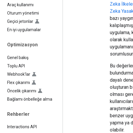
Zeka İlkele
Araç kullanımı
Zeka Yasak
Oturum yönetimi
bazı yaygın
Geçici jetonlar
kalıplaşmış
En iyi uygulamalar
uygulama, ku
olarak kull
Optimizasyon
uygulamanız
sorumlusun
Genel bakış
Bu değerle
Toplu API
bulundurmal
Webhook'lar
dayalı dene
Flex çıkarımı
oluşturan b
Öncelik çıkarımı
olması gere
Bağlamı önbelleğe alma
kullanıcıla
araştırmakt
Rehberler
benzer uygu
yapma ya da
Interactions API
olabilir.