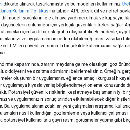
ri
dikkate alınarak tasarlanmıştır ve bu modelleri kullanımınız
Üre
lanan Kullanım Politikası
'na tabidir. API, toksik dil ve nefret söyl
 dil modeli sorunlarını ele almaya yardımcı olmak ve kapsayıcılık 
 düşüncelerin önlenmesi için yerleşik güvenlik filtreleri sağlar. A
llanıcıları için farklı bir risk grubu oluşturabilir. Bu nedenle, uyg
anıcılarınızı ve uygulamanızın neden olabileceği olası zararları bi
ın LLM'leri güvenli ve sorumlu bir şekilde kullanmasını sağlama
uz.
ndirme kapsamında, zararın meydana gelme olasılığını göz önün
ı, ciddiyetini ve azaltma adımlarını belirlemelisiniz. Örneğin, ger
meler oluşturan bir uygulamanın, eğlence amaçlı kurgusal hikaye
ir uygulamaya kıyasla yanlış bilgilendirmeyi önleme konusunda da
kir. Potansiyel güvenlik risklerini keşfetmeye başlamanın iyi bir 
rınızı ve uygulamanızın sonuçlarından etkilenebilecek diğer kişiler
ır. Bu, uygulama alanınızdaki en yeni çalışmaları araştırma, kullanıc
lamaları nasıl kullandığını gözlemleme veya kullanıcı çalışması,
 potansiyel kullanıcılarla gayri resmi görüşmeler yapma gibi bir