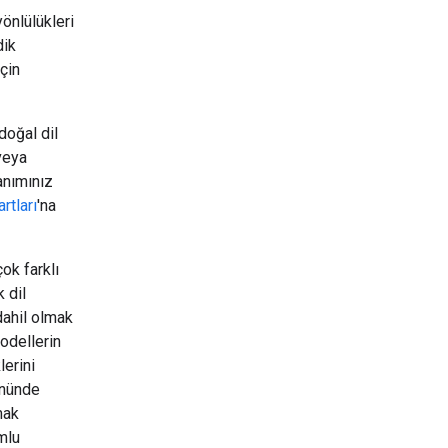
önlülükleri
dik
için
doğal dil
veya
anımınız
rtları
'na
çok farklı
 dil
dahil olmak
odellerin
lerini
nünde
mak
umlu