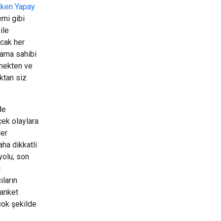
tken Yapay
emi gibi
ile
ncak her
ulama sahibi
lmekten ve
ktan siz
de
çek olaylara
ler
ha dikkatli
yolu, son
i
ıların
 anket
çok şekilde