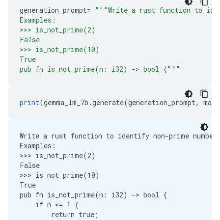
generation_prompt
=
"""Write a rust function to ide
Examples:
>>> is_not_prime(2)
False
>>> is_not_prime(10)
True
pub fn is_not_prime(n: i32) -> bool {"""
print
(
gemma_lm_7b
.
generate
(
generation_prompt
,
 max_
Write a rust function to identify non-prime numbers
Examples:

>>> is_not_prime(2)

False

>>> is_not_prime(10)

True

pub fn is_not_prime(n: i32) -> bool {

    if n <= 1 {

        return true;
