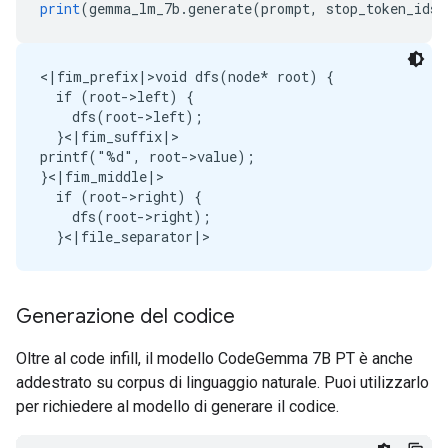
print
(
gemma_lm_7b
.
generate
(
prompt
,
 stop_token_ids
=
<|fim_prefix|>void dfs(node* root) {

  if (root->left) {

    dfs(root->left);

  }<|fim_suffix|>

printf("%d", root->value);

}<|fim_middle|>

  if (root->right) {

    dfs(root->right);

Generazione del codice
Oltre al code infill, il modello CodeGemma 7B PT è anche
addestrato su corpus di linguaggio naturale. Puoi utilizzarlo
per richiedere al modello di generare il codice.