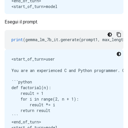
<end_of_turn>

Esegui il prompt.
print
(
gemma_lm_7b_it
.
generate
(
prompt1
,
 max_length
=
<start_of_turn>user

You are an experienced C and Python programmer. Con
```python

def factorial(n):

    result = 1

    for i in range(2, n + 1):

        result *= i

    return result

```

<end_of_turn>

<start_of_turn>model
