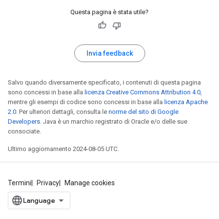
Questa pagina è stata utile?
```

WidgetList = (Widget **) malloc(5 * sizeof(Widget 
```

The loop iterates from 0 to 4, accessing the follow
Invia feedback
* `WidgetList[0]`

Salvo quando diversamente specificato, i contenuti di questa pagina
* `WidgetList[1]`

sono concessi in base alla
* `WidgetList[2]`

licenza Creative Commons Attribution 4.0
,
mentre gli esempi di codice sono concessi in base alla
* `WidgetList[3]`

licenza Apache
2.0
. Per ulteriori dettagli, consulta le
* `WidgetList[4]`

norme del sito di Google
Developers
. Java è un marchio registrato di Oracle e/o delle sue
consociate.
However, the code then attempts to access `WidgetLi
Ultimo aggiornamento 2024-08-05 UTC.
**Solution:**

To resolve this vulnerability, the loop should be m
Termini
Privacy
Manage cookies
```cpp

for (i = 0; i < numWidgets - 1; i++) {

    WidgetList[i] = InitializeWidget();
