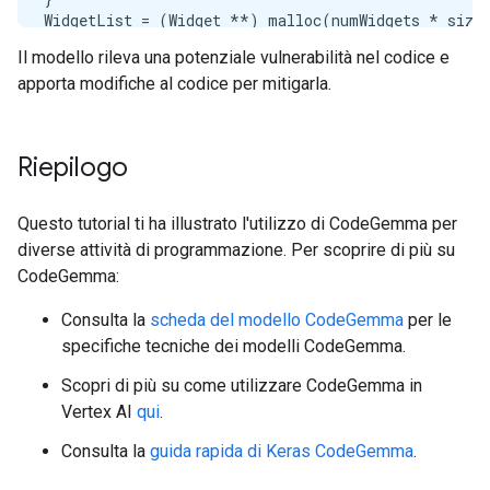
WidgetList = (Widget **) malloc(numWidgets * sizeo
printf("WidgetList ptr=%p

Il modello rileva una potenziale vulnerabilità nel codice e
", WidgetList);

apporta modifiche al codice per mitigarla.
for (i = 0; i < numWidgets; i++) {

    WidgetList[i] = InitializeWidget();

}

WidgetList[numWidgets] = NULL;

Riepilogo
showWidgets(WidgetList);

```

<end_of_turn>

Questo tutorial ti ha illustrato l'utilizzo di CodeGemma per
<start_of_turn>model

diverse attività di programmazione. Per scoprire di più su
Yes, the code is vulnerable to a memory access erro
CodeGemma:
**Reasoning:**

Consulta la
scheda del modello CodeGemma
per le
specifiche tecniche dei modelli CodeGemma.
* The code allocates memory for `WidgetList` using 
* However, the loop iterates from `0` to `numWidget
Scopri di più su come utilizzare CodeGemma in
* This means that accessing `WidgetList[numWidgets
Vertex AI
qui
.
**Example of Memory Access Error:**

Consulta la
guida rapida di Keras CodeGemma
.
When `numWidgets` is 5, the code allocates memory f