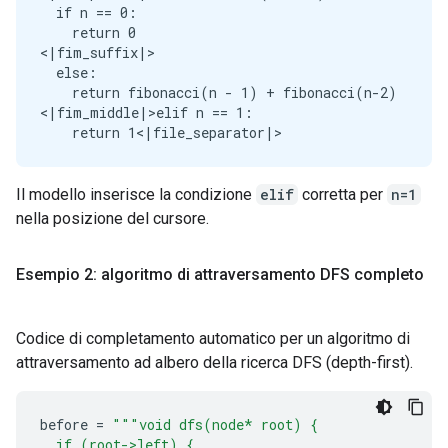
  if n == 0:

    return 0

<|fim_suffix|>

  else:

    return fibonacci(n - 1) + fibonacci(n-2)

<|fim_middle|>elif n == 1:

Il modello inserisce la condizione
elif
corretta per
n=1
nella posizione del cursore.
Esempio 2: algoritmo di attraversamento DFS completo
Codice di completamento automatico per un algoritmo di
attraversamento ad albero della ricerca DFS (depth-first).
before 
=
"""void dfs(node* root) {
  if (root->left) {