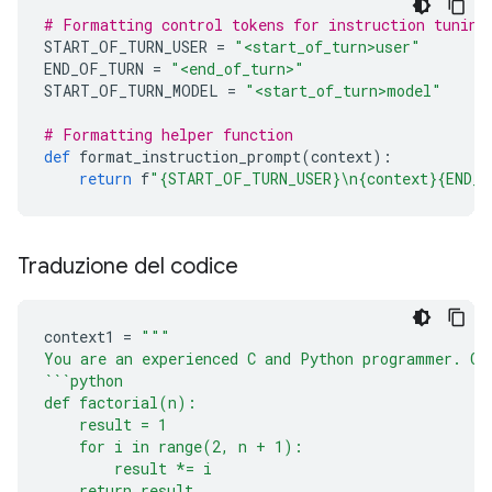
# Formatting control tokens for instruction tuning
START_OF_TURN_USER 
=
"<start_of_turn>user"
END_OF_TURN 
=
"<end_of_turn>"
START_OF_TURN_MODEL 
=
"<start_of_turn>model"
# Formatting helper function
def
 format_instruction_prompt
(
context
):
return
 f
"{START_OF_TURN_USER}\n{context}{END_
Traduzione del codice
context1 
=
"""
You are an experienced C and Python programmer. Co
```python
def factorial(n):
    result = 1
    for i in range(2, n + 1):
        result *= i
    return result