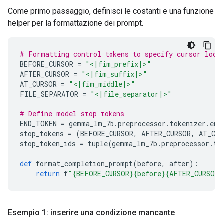
Come primo passaggio, definisci le costanti e una funzione
helper per la formattazione dei prompt.
# Formatting control tokens to specify cursor loca
BEFORE_CURSOR 
=
"<|fim_prefix|>"
AFTER_CURSOR 
=
"<|fim_suffix|>"
AT_CURSOR 
=
"<|fim_middle|>"
FILE_SEPARATOR 
=
"<|file_separator|>"
# Define model stop tokens
END_TOKEN 
=
 gemma_lm_7b
.
preprocessor
.
tokenizer
.
end
stop_tokens 
=
(
BEFORE_CURSOR
,
 AFTER_CURSOR
,
 AT_CU
stop_token_ids 
=
 tuple
(
gemma_lm_7b
.
preprocessor
.
to
def
 format_completion_prompt
(
before
,
 after
):
return
 f
"{BEFORE_CURSOR}{before}{AFTER_CURSOR}
Esempio 1: inserire una condizione mancante