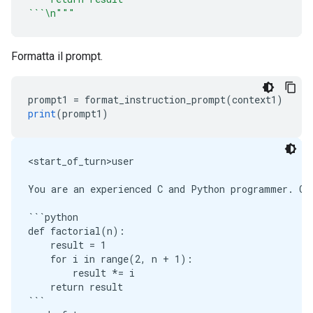
```\n"""
Formatta il prompt.
prompt1 
=
 format_instruction_prompt
(
context1
)
print
(
prompt1
)
<start_of_turn>user

You are an experienced C and Python programmer. Con
```python

def factorial(n):

    result = 1

    for i in range(2, n + 1):

        result *= i

    return result

```
