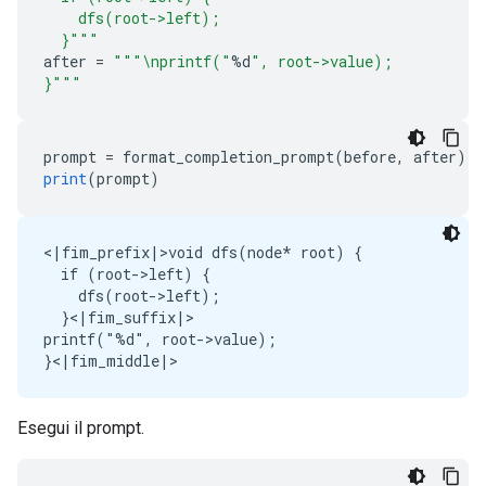
    dfs(root->left);
  }"""
after 
=
"""\nprintf("
%
d
", root->value);
}"""
prompt 
=
 format_completion_prompt
(
before
,
 after
)
print
(
prompt
)
<|fim_prefix|>void dfs(node* root) {

  if (root->left) {

    dfs(root->left);

  }<|fim_suffix|>

printf("%d", root->value);

Esegui il prompt.