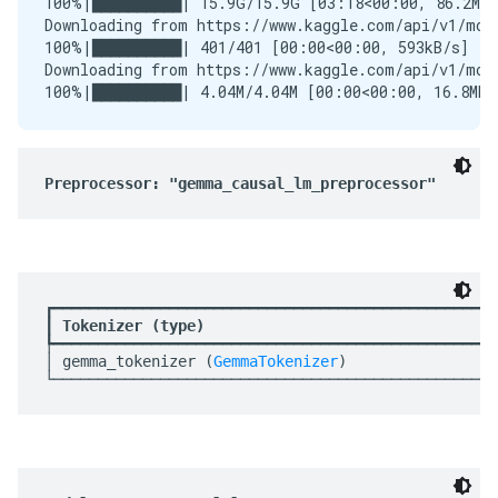
100%|██████████| 15.9G/15.9G [03:18<00:00, 86.2MB/s
Downloading from https://www.kaggle.com/api/v1/mod
100%|██████████| 401/401 [00:00<00:00, 593kB/s]

Downloading from https://www.kaggle.com/api/v1/mod