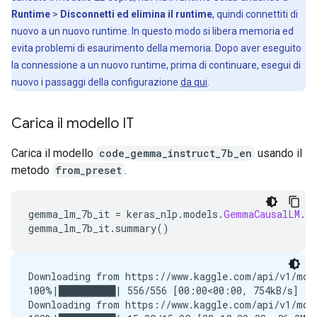
Runtime
>
Disconnetti ed elimina il runtime
, quindi connettiti di
nuovo a un nuovo runtime. In questo modo si libera memoria ed
evita problemi di esaurimento della memoria. Dopo aver eseguito
la connessione a un nuovo runtime, prima di continuare, esegui di
nuovo i passaggi della configurazione
da qui
.
Carica il modello IT
Carica il modello
code_gemma_instruct_7b_en
usando il
metodo
from_preset
.
gemma_lm_7b_it 
=
 keras_nlp
.
models
.
GemmaCausalLM
.
f
gemma_lm_7b_it
.
summary
()
Downloading from https://www.kaggle.com/api/v1/mod
100%|██████████| 556/556 [00:00<00:00, 754kB/s]

Downloading from https://www.kaggle.com/api/v1/mod