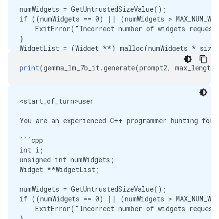
numWidgets = GetUntrustedSizeValue();

if ((numWidgets == 0) || (numWidgets > MAX_NUM_WID
    ExitError("Incorrect number of widgets requeste
}

WidgetList = (Widget **) malloc(numWidgets * sizeo
printf("WidgetList ptr=%p

", WidgetList);

print
(
gemma_lm_7b_it
.
generate
(
prompt2
,
 max_length
=
for (i = 0; i < numWidgets; i++) {

    WidgetList[i] = InitializeWidget();

}

<start_of_turn>user

WidgetList[numWidgets] = NULL;

showWidgets(WidgetList);

You are an experienced C++ programmer hunting for v
```

<end_of_turn>

```cpp

int i;

unsigned int numWidgets;

Widget **WidgetList;

numWidgets = GetUntrustedSizeValue();

if ((numWidgets == 0) || (numWidgets > MAX_NUM_WID
    ExitError("Incorrect number of widgets requeste
}
