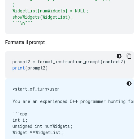
}
WidgetList[numWidgets] = NULL;
showWidgets(WidgetList);
```\n"""
Formatta il prompt.
prompt2 
=
 format_instruction_prompt
(
context2
)
print
(
prompt2
)
<start_of_turn>user

You are an experienced C++ programmer hunting for v
```cpp

int i;

unsigned int numWidgets;

Widget **WidgetList;
