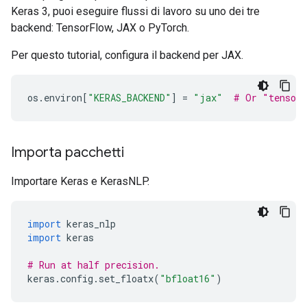
Keras 3, puoi eseguire flussi di lavoro su uno dei tre
backend: TensorFlow, JAX o PyTorch.
Per questo tutorial, configura il backend per JAX.
os
.
environ
[
"KERAS_BACKEND"
]
=
"jax"
# Or "tensorf
Importa pacchetti
Importare Keras e KerasNLP.
import
 keras_nlp
import
 keras
# Run at half precision.
keras
.
config
.
set_floatx
(
"bfloat16"
)