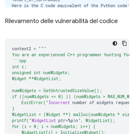
Here is the C code equivalent of the Python code:

```c

Rilevamento delle vulnerabilità del codice
int factorial(int n) {

  int result = 1;

  for (int i = 2; i <= n; i++) {

    result *= i;

  }

context2 
=
"""
  return result;

You are an experienced C++ programmer hunting for 
}

```cpp
```

int i;
unsigned int numWidgets;
Here is a breakdown of the changes:

Widget **WidgetList;
* The function is declared with the `int` return ty
numWidgets = GetUntrustedSizeValue();
* The `for` loop is converted to a `for` loop with 
if ((numWidgets == 0) || (numWidgets > MAX_NUM_WI
* The `range` function is replaced with a simple lo
    ExitError("
Incorrect
 number of widgets request
* The `result *= i` statement is used to multiply `
}
WidgetList = (Widget **) malloc(numWidgets * size
printf("
WidgetList
 ptr
=%
p
\
n
", WidgetList);
for (i = 0; i < numWidgets; i++) {
    WidgetList[i] = InitializeWidget();