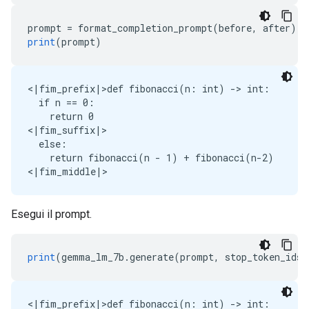
prompt 
=
 format_completion_prompt
(
before
,
 after
)
print
(
prompt
)
<|fim_prefix|>def fibonacci(n: int) -> int:

  if n == 0:

    return 0

<|fim_suffix|>

  else:

    return fibonacci(n - 1) + fibonacci(n-2)

Esegui il prompt.
print
(
gemma_lm_7b
.
generate
(
prompt
,
 stop_token_ids
=
<|fim_prefix|>def fibonacci(n: int) -> int:
