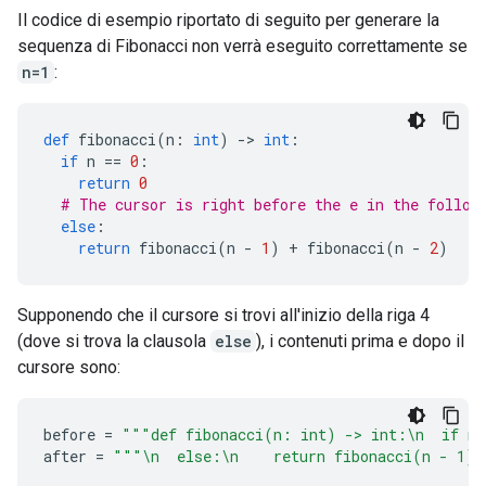
Il codice di esempio riportato di seguito per generare la
sequenza di Fibonacci non verrà eseguito correttamente se
n=1
:
def
 fibonacci
(
n
:
int
)
->
int
:
if
 n 
==
0
:
return
0
# The cursor is right before the e in the follow
else
:
return
 fibonacci
(
n 
-
1
)
+
 fibonacci
(
n 
-
2
)
Supponendo che il cursore si trovi all'inizio della riga 4
(dove si trova la clausola
else
), i contenuti prima e dopo il
cursore sono:
before 
=
"""def fibonacci(n: int) -> int:\n  if n 
after 
=
"""\n  else:\n    return fibonacci(n - 1) 