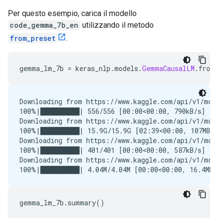
Per questo esempio, carica il modello
code_gemma_7b_en
utilizzando il metodo
from_preset
.
gemma_lm_7b 
=
 keras_nlp
.
models
.
GemmaCausalLM
.
from
Downloading from https://www.kaggle.com/api/v1/mod
100%|██████████| 556/556 [00:00<00:00, 790kB/s]

Downloading from https://www.kaggle.com/api/v1/mod
100%|██████████| 15.9G/15.9G [02:39<00:00, 107MB/s]
Downloading from https://www.kaggle.com/api/v1/mod
100%|██████████| 401/401 [00:00<00:00, 587kB/s]

Downloading from https://www.kaggle.com/api/v1/mod
gemma_lm_7b
.
summary
()