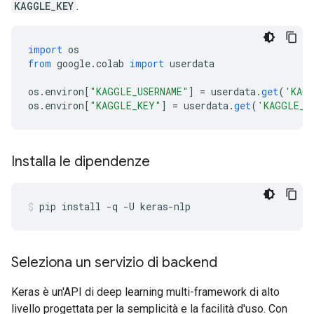
KAGGLE_KEY
.
import
 os
from
 google
.
colab 
import
 userdata
os
.
environ
[
"KAGGLE_USERNAME"
]
=
 userdata
.
get
(
'KAGG
os
.
environ
[
"KAGGLE_KEY"
]
=
 userdata
.
get
(
'KAGGLE_K
Installa le dipendenze
pip install 
-
q 
-
U keras
-
nlp
Seleziona un servizio di backend
Keras è un'API di deep learning multi-framework di alto
livello progettata per la semplicità e la facilità d'uso. Con