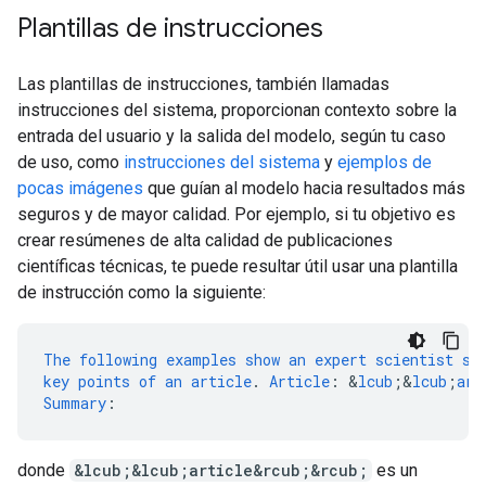
Plantillas de instrucciones
Las plantillas de instrucciones, también llamadas
instrucciones del sistema, proporcionan contexto sobre la
entrada del usuario y la salida del modelo, según tu caso
de uso, como
instrucciones del sistema
y
ejemplos de
pocas imágenes
que guían al modelo hacia resultados más
seguros y de mayor calidad. Por ejemplo, si tu objetivo es
crear resúmenes de alta calidad de publicaciones
científicas técnicas, te puede resultar útil usar una plantilla
de instrucción como la siguiente:
The
following
examples
show
an
expert
scientist
su
key
points
of
an
article
.
Article
:
&
lcub
;
&
lcub
;
art
Summary
:
donde
&lcub;&lcub;article&rcub;&rcub;
es un