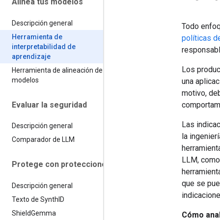
Alinea tus modelos
Descripción general
Todo enfoqu
Herramienta de
políticas d
interpretabilidad de
responsable
aprendizaje
Los produc
Herramienta de alineación de
modelos
una aplica
motivo, de
Evaluar la seguridad
comportami
Las indicac
Descripción general
la ingenier
Comparador de LLM
herramient
LLM, como
Protege con protecciones
herramient
que se pu
Descripción general
indicacion
Texto de Synth
ID
Shield
Gemma
Cómo anal