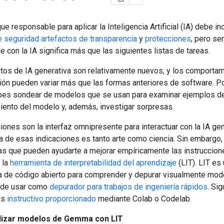
e responsable para aplicar la Inteligencia Artificial (IA) debe inc
e seguridad
artefactos de transparencia
y
protecciones
, pero ser
 con la IA significa más que las siguientes listas de tareas.
tos de IA generativa son relativamente nuevos, y los comporta
ción pueden variar más que las formas anteriores de software. P
bes sondear de modelos que se usan para examinar ejemplos d
ento del modelo y, además, investigar sorpresas.
iones son la interfaz omnipresente para interactuar con la IA gen
ía de esas indicaciones es tanto arte como ciencia. Sin embargo,
as que pueden ayudarte a mejorar empíricamente las instruccion
 la
herramienta de interpretabilidad del aprendizaje
(LIT). LIT es
a de código abierto para comprender y depurar visualmente mode
ede usar como
depurador para trabajos de ingeniería rápidos
. Sig
es
instructivo proporcionado
mediante Colab o Codelab.
izar modelos de Gemma con LIT