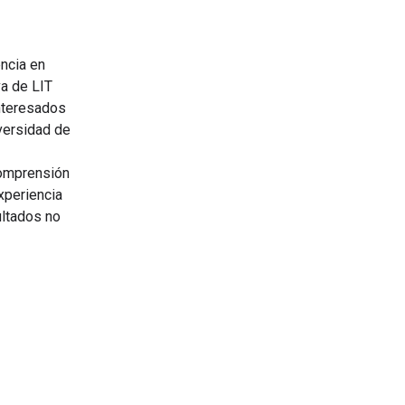
encia en
va de LIT
interesados
versidad de
comprensión
xperiencia
ultados no