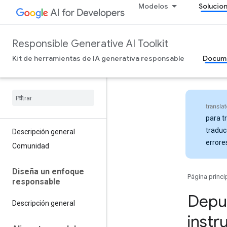
Modelos
Solucio
Responsible Generative AI Toolkit
Kit de herramientas de IA generativa responsable
Docum
para t
traduc
Descripción general
errore
Comunidad
Diseña un enfoque
Página princi
responsable
Depu
Descripción general
instr