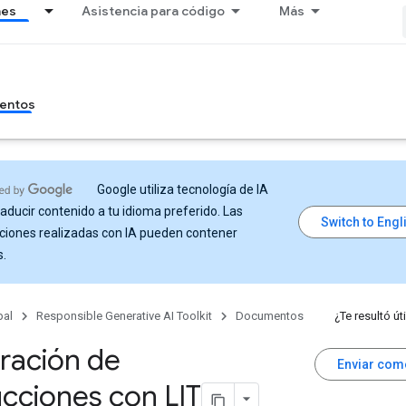
nes
Asistencia para código
Más
entos
Google utiliza tecnología de IA
raducir contenido a tu idioma preferido. Las
ciones realizadas con IA pueden contener
s.
pal
Responsible Generative AI Toolkit
Documentos
¿Te resultó úti
ración de
Enviar com
ucciones con LIT