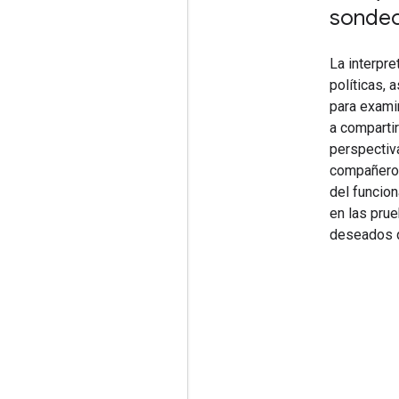
sondeo
La interpr
políticas, 
para exami
a comparti
perspectiv
compañeros
del funcio
en las pru
deseados q