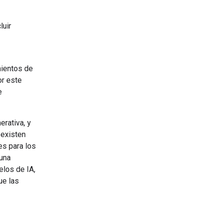
luir
mientos de
or este
e
erativa, y
 existen
es para los
 una
los de IA,
ue las