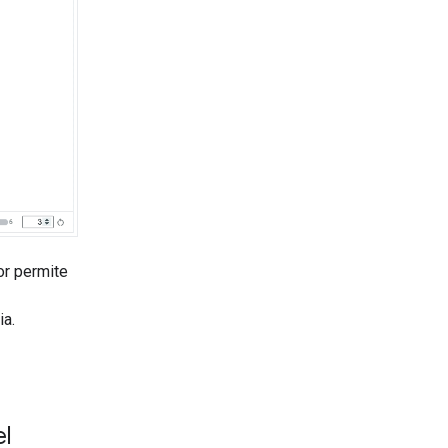
or permite
ia.
el