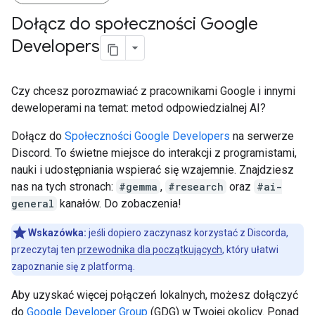
Dołącz do społeczności Google
Developers
Czy chcesz porozmawiać z pracownikami Google i innymi
deweloperami na temat: metod odpowiedzialnej AI?
Dołącz do
Społeczności Google Developers
na serwerze
Discord. To świetne miejsce do interakcji z programistami,
nauki i udostępniania wspierać się wzajemnie. Znajdziesz
nas na tych stronach:
#gemma
,
#research
oraz
#ai-
general
kanałów. Do zobaczenia!
Wskazówka:
jeśli dopiero zaczynasz korzystać z Discorda,
przeczytaj ten
przewodnika dla początkujących
, który ułatwi
zapoznanie się z platformą.
Aby uzyskać więcej połączeń lokalnych, możesz dołączyć
do
Google Developer Group
(GDG) w Twojej okolicy. Ponad