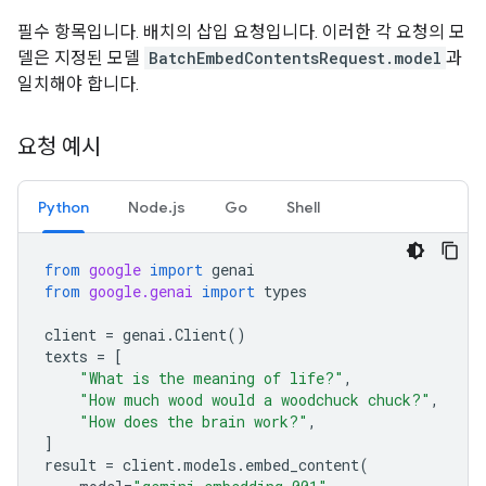
필수 항목입니다. 배치의 삽입 요청입니다. 이러한 각 요청의 모
델은 지정된 모델
BatchEmbedContentsRequest.model
과
일치해야 합니다.
요청 예시
Python
Node.js
Go
Shell
from
google
import
genai
from
google.genai
import
types
client
=
genai
.
Client
()
texts
=
[
"What is the meaning of life?"
,
"How much wood would a woodchuck chuck?"
,
"How does the brain work?"
,
]
result
=
client
.
models
.
embed_content
(