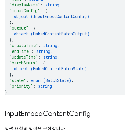
"displayName"
: 
string
,
"inputConfig"
: 
{
object (
InputEmbedContentConfig
)
}
,
"output"
: 
{
object (
EmbedContentBatchOutput
)
}
,
"createTime"
: 
string
,
"endTime"
: 
string
,
"updateTime"
: 
string
,
"batchStats"
: 
{
object (
EmbedContentBatchStats
)
}
,
"state"
: 
enum (
BatchState
)
,
"priority"
: 
string
}
Input
Embed
Content
Config
일괄 요청의 입력을 구성합니다.