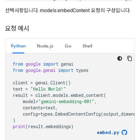
선택사항입니다. models.embedContent 요청의 구성입니다.
요청 예시
Python
Node.js
Go
Shell
from
google
import
genai
from
google.genai
import
types
client
=
genai
.
Client
()
text
=
"Hello World!"
result
=
client
.
models
.
embed_content
(
model
=
"gemini-embedding-001"
,
contents
=
text
,
config
=
types
.
EmbedContentConfig
(
output_dimensi
)
print
(
result
.
embeddings
)
embed
.
py