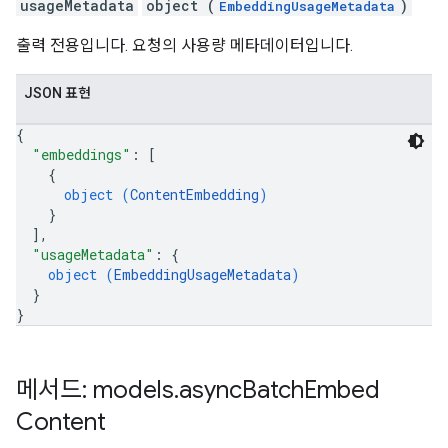
usageMetadata
object (
)
EmbeddingUsageMetadata
출력 전용입니다. 요청의 사용량 메타데이터입니다.
JSON 표현
{
"embeddings"
: 
[
{
object (
ContentEmbedding
)
}
]
,
"usageMetadata"
: 
{
object (
EmbeddingUsageMetadata
)
}
}
메서드: models
.
async
Batch
Embed
Content