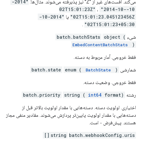
می‌کند. آفست‌های غیر از "Z" نیز پذیرفته می‌شوند. مثال‌ها:
"2014-
،
"2014-10-
10-02T15:01:23Z"
02T15:01:23.045123456Z"
یا
"2014-10-
.
02T15:01:23+05:30"
شیء
object (
batch.batchStats
)
EmbedContentBatchStats
فقط خروجی. آمار مربوط به دسته.
شمارشی
)
enum (
batch.state
BatchState
فقط خروجی. وضعیت دسته.
رشته
format)
int64
string (
batch.priority
اختیاری. اولویت دسته. دسته‌هایی با مقدار اولویت بالاتر قبل از
دسته‌هایی با مقدار اولویت پایین‌تر پردازش می‌شوند. مقادیر منفی مجاز
هستند. پیش‌فرض ۰ است.
string
batch.webhookConfig.uris[]