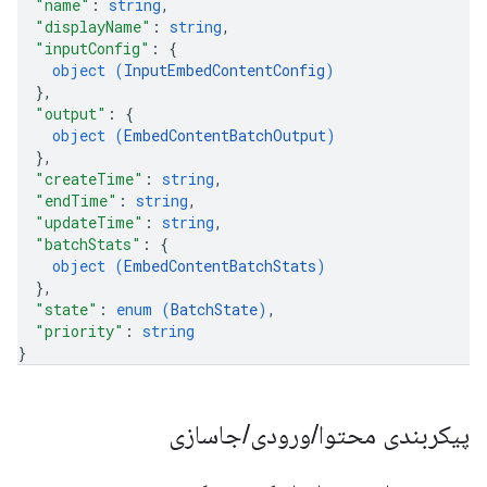
"name"
: 
string
,
"displayName"
: 
string
,
"inputConfig"
: 
{
object (
InputEmbedContentConfig
)
}
,
"output"
: 
{
object (
EmbedContentBatchOutput
)
}
,
"createTime"
: 
string
,
"endTime"
: 
string
,
"updateTime"
: 
string
,
"batchStats"
: 
{
object (
EmbedContentBatchStats
)
}
,
"state"
: 
enum (
BatchState
)
,
"priority"
: 
string
}
پیکربندی محتوا
/
ورودی
/
جاسازی