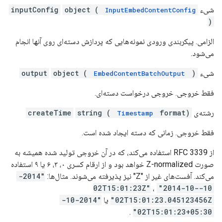
شیء
object (
inputConfig
InputEmbedContentConfig
)
الزامی. پیکربندی ورودی نمونه‌هایی که پردازش دسته‌ای روی آنها انجام
می‌شود.
شیء
)
object (
output
EmbedContentBatchOutput
فقط خروجی. خروجی درخواست دسته‌ای.
رشته‌ی
format)
string (
createTime
Timestamp
فقط خروجی. زمانی که دسته ایجاد شده است.
از RFC 3339 استفاده می‌کند، که در آن خروجی تولید شده همیشه به
صورت Z-normalized خواهد بود و از ارقام کسری ۰، ۳، ۶ یا ۹ استفاده
می‌کند. آفست‌های غیر از "Z" نیز پذیرفته می‌شوند. مثال‌ها:
"2014-
،
"2014-10-
10-02T15:01:23Z"
02T15:01:23.045123456Z"
یا
"2014-10-
.
02T15:01:23+05:30"