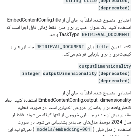
string
title
(deprecated)
(deprecated)
اختیاری. منسوخ شده: لطفاً به جای آن از EmbedContentConfig.title
استفاده کنید. یک عنوان اختیاری برای متن. فقط زمانی قابل اجرا است که
RETRIEVAL_DOCUMENT
TaskType
باشد.
نکته: تعیین
title
برای
RETRIEVAL_DOCUMENT
جاسازی‌های با
کیفیت‌تری را برای بازیابی فراهم می‌کند.
outputDimensionality
integer
outputDimensionality
(deprecated)
(deprecated)
اختیاری. منسوخ شده: لطفاً به جای آن از
EmbedContentConfig.output_dimensionality استفاده کنید. ابعاد
کاهش‌یافته برای جاسازی خروجی اختیاری است. در صورت تنظیم،
مقادیر بیش از حد در جاسازی خروجی از انتها کوتاه می‌شوند. فقط از
سال 2024 توسط مدل‌های جدیدتر پشتیبانی می‌شود. در صورت
استفاده از مدل قبلی (
models/embedding-001
) نمی‌توانید این