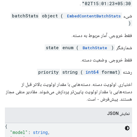
.
02T15:01:23+05:30"
شیء
object (
batchStats
EmbedContentBatchStats
)
فقط خروجی. آمار مربوط به دسته.
شمارشگر
)
enum (
state
BatchState
فقط خروجی. وضعیت دسته.
رشته
format)
int64
string (
priority
اختیاری. اولویت دسته. دسته‌هایی با مقدار اولویت بالاتر قبل از
دسته‌هایی با مقدار اولویت پایین‌تر پردازش می‌شوند. مقادیر منفی مجاز
هستند. پیش‌فرض ۰ است.
نمایش JSON
{
"model"
: 
string
,