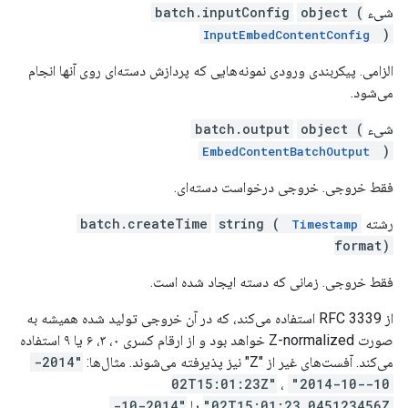
شیء
object (
batch.inputConfig
)
InputEmbedContentConfig
الزامی. پیکربندی ورودی نمونه‌هایی که پردازش دسته‌ای روی آنها انجام
می‌شود.
شیء
object (
batch.output
)
EmbedContentBatchOutput
فقط خروجی. خروجی درخواست دسته‌ای.
رشته
string (
batch.createTime
Timestamp
format)
فقط خروجی. زمانی که دسته ایجاد شده است.
از RFC 3339 استفاده می‌کند، که در آن خروجی تولید شده همیشه به
صورت Z-normalized خواهد بود و از ارقام کسری ۰، ۳، ۶ یا ۹ استفاده
می‌کند. آفست‌های غیر از "Z" نیز پذیرفته می‌شوند. مثال‌ها:
"2014-
،
"2014-10-
10-02T15:01:23Z"
02T15:01:23.045123456Z"
یا
"2014-10-