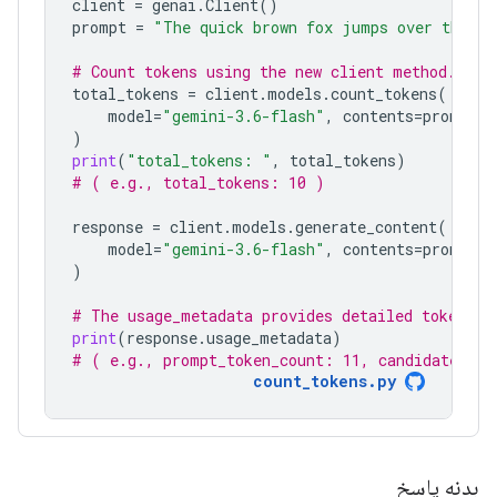
client
=
genai
.
Client
()
prompt
=
"The quick brown fox jumps over the la
# Count tokens using the new client method.
total_tokens
=
client
.
models
.
count_tokens
(
model
=
"gemini-3.6-flash"
,
contents
=
prompt
)
print
(
"total_tokens: "
,
total_tokens
)
# ( e.g., total_tokens: 10 )
response
=
client
.
models
.
generate_content
(
model
=
"gemini-3.6-flash"
,
contents
=
prompt
)
# The usage_metadata provides detailed token co
print
(
response
.
usage_metadata
)
# ( e.g., prompt_token_count: 11, candidates_to
count_tokens.py
بدنه پاسخ