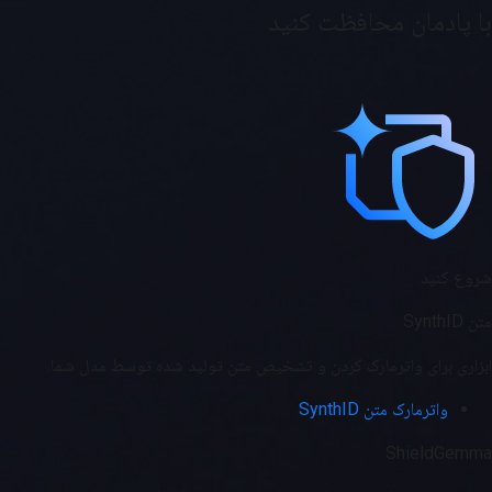
با پادمان محافظت کنید
شروع کنید
متن SynthID
ابزاری برای واترمارک کردن و تشخیص متن تولید شده توسط مدل شما.
واترمارک متن SynthID
ShieldGemma