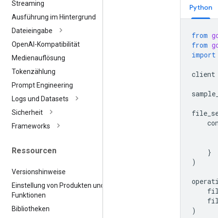
Streaming
Python
Ausführung im Hintergrund
Dateieingabe
from
g
from
g
Open
AI-Kompatibilität
import
Medienauflösung
Tokenzählung
client
Prompt Engineering
sample
Logs und Datasets
file_s
Sicherheit
co
Frameworks
Ressourcen
}
)
Versionshinweise
operat
Einstellung von Produkten und
fi
Funktionen
fi
Bibliotheken
)