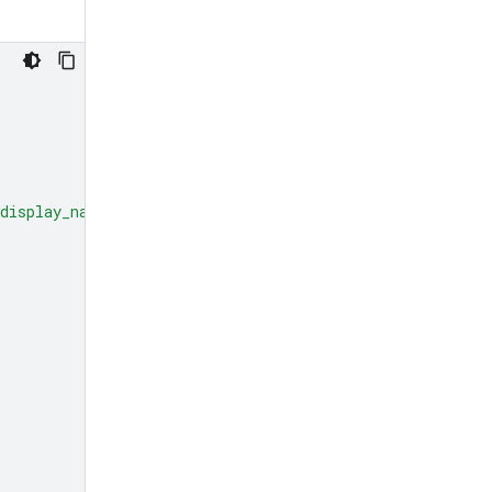
display_name'
:
'display_file_name'
})