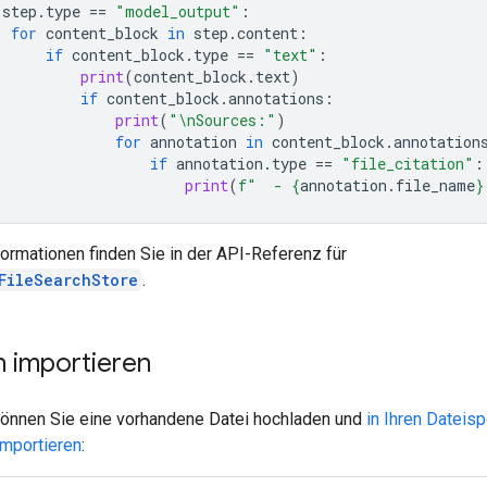
step
.
type
==
"model_output"
:
for
content_block
in
step
.
content
:
if
content_block
.
type
==
"text"
:
print
(
content_block
.
text
)
if
content_block
.
annotations
:
print
(
"
\n
Sources:"
)
for
annotation
in
content_block
.
annotation
if
annotation
.
type
==
"file_citation"
:
print
(
f
"  - 
{
annotation
.
file_name
}
ormationen finden Sie in der API-Referenz für
FileSearchStore
.
n importieren
 können Sie eine vorhandene Datei hochladen und
in Ihren Dateisp
importieren
: