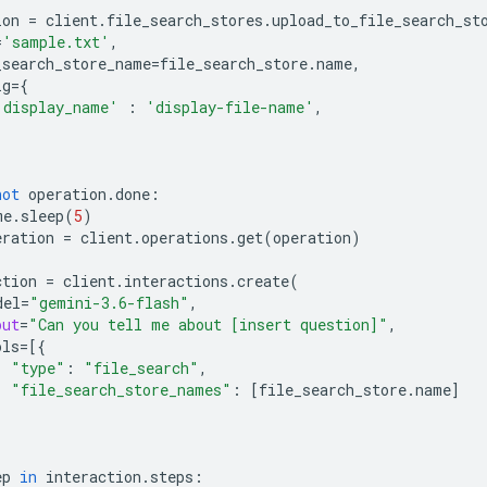
ion
=
client
.
file_search_stores
.
upload_to_file_search_st
=
'sample.txt'
,
_search_store_name
=
file_search_store
.
name
,
ig
=
{
'display_name'
:
'display-file-name'
,
not
operation
.
done
:
me
.
sleep
(
5
)
eration
=
client
.
operations
.
get
(
operation
)
ction
=
client
.
interactions
.
create
(
del
=
"gemini-3.6-flash"
,
put
=
"Can you tell me about [insert question]"
,
ols
=
[{
"type"
:
"file_search"
,
"file_search_store_names"
:
[
file_search_store
.
name
]
ep
in
interaction
.
steps
: