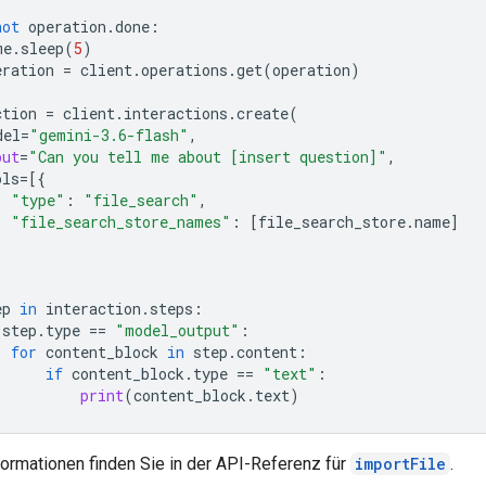
not
operation
.
done
:
me
.
sleep
(
5
)
eration
=
client
.
operations
.
get
(
operation
)
ction
=
client
.
interactions
.
create
(
del
=
"gemini-3.6-flash"
,
put
=
"Can you tell me about [insert question]"
,
ols
=
[{
"type"
:
"file_search"
,
"file_search_store_names"
:
[
file_search_store
.
name
]
ep
in
interaction
.
steps
:
step
.
type
==
"model_output"
:
for
content_block
in
step
.
content
:
if
content_block
.
type
==
"text"
:
print
(
content_block
.
text
)
formationen finden Sie in der API-Referenz für
importFile
.