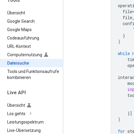
Tools
operat
file
Übersicht
file
Google Search
conf
Google Maps
}
Codeausführung
)
URL-Kontext
while
Computernutzung
ti
Dateisuche
op
Tools und Funktionsaufrufe
intera
kombinieren
mo
in
Live API
to
Übersicht
}]
Los gehts
)
Leistungsspektrum
Live-Übersetzung
for
st