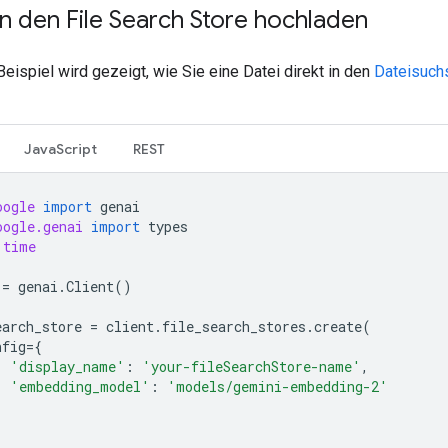
in den File Search Store hochladen
eispiel wird gezeigt, wie Sie eine Datei direkt in den
Dateisuch
JavaScript
REST
oogle
import
genai
oogle.genai
import
types
time
=
genai
.
Client
()
earch_store
=
client
.
file_search_stores
.
create
(
nfig
=
{
'display_name'
:
'your-fileSearchStore-name'
,
'embedding_model'
:
'models/gemini-embedding-2'