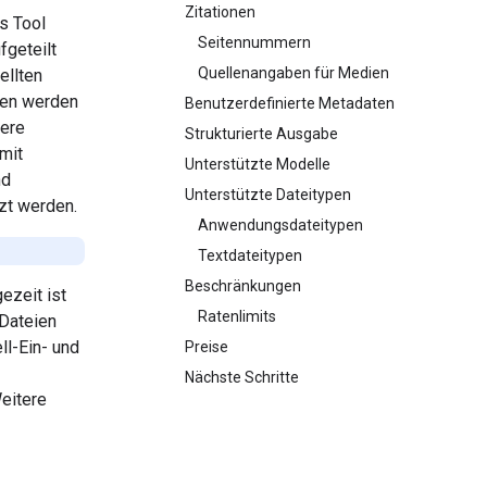
Zitationen
s Tool
Seitennummern
fgeteilt
Quellenangaben für Medien
ellten
nen werden
Benutzerdefinierte Metadaten
tere
Strukturierte Ausgabe
mit
Unterstützte Modelle
nd
Unterstützte Dateitypen
zt werden.
Anwendungsdateitypen
Textdateitypen
Beschränkungen
ezeit ist
Ratenlimits
 Dateien
ll-Ein- und
Preise
Nächste Schritte
Weitere