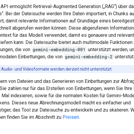
 API ermöglicht Retrieval-Augmented Generation („RAG“) über da
“. Bei der Dateisuche werden Ihre Daten importiert, in Chunks au
rt, damit relevante Informationen auf Grundlage eines bereitgest
hnell abgerufen werden können. Diese abgerufenen Informatio
ontext für das Modell verwendet, damit es genauere und relevan
liefern kann. Die Dateisuche bietet auch multimodale Funktionen 
tungen, die von
gemini-embedding-001
unterstützt werden, u
imodalen Einbettungen, die von
gemini-embedding-2
unterstüt
:Audio- und Videoformate werden derzeit nicht unterstützt.
ern von Dateien und das Generieren von Einbettungen zur Abfrag
Sie zahlen nur für das Erstellen von Einbettungen, wenn Sie Ihre
 Mal indexieren, sowie für die normalen Kosten für Gemini-Mode
ens. Dieses neue Abrechnungsmodell macht es einfacher und
tiger, das Tool zur Dateisuche zu entwickeln und zu skalieren. 
nen finden Sie im Abschnitt zu
Preisen
.