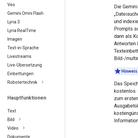
Veo
Die Gemini
Gemini Omni Flash
„Dateisuche
und indexie
Lyria 3
Prompts sc
Lyria Real
Time
dann als K
Imagen
Antworten 
Text-in-Sprache
Texteinbet
Livestreams
Bild-/mult
Live-Übersetzung
Hinweis
Einbettungen
Robotertechnik
Das Speich
kostenlos. 
Hauptfunktionen
zum ersten
Ausgabetok
Text
kostengüns
Bild
Informatio
Video
Dokumente