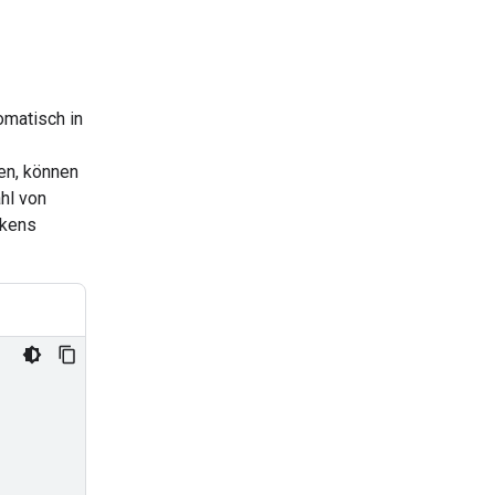
omatisch in
en, können
hl von
okens