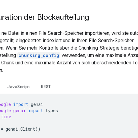
ration der Blockaufteilung
ne Datei in einen File Search-Speicher importieren, wird sie aut
eteilt, eingebettet, indexiert und in Ihren File Search-Speicher
n. Wenn Sie mehr Kontrolle über die Chunking-Strategie benötig
stellung
chunking_config
verwenden, um eine maximale Anza
 Chunk und eine maximale Anzahl von sich überschneidenden T
n.
JavaScript
REST
oogle
import
genai
oogle.genai
import
types
time
=
genai
.
Client
()