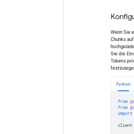
Konfigu
Wenn Sie ei
Chunks aufg
hochgelade
Sie die Ein
Tokens pro
festzulege
Python
from
g
from
g
import
client