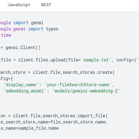
JavaScript
REST
oogle
import
genai
oogle.genai
import
types
time
=
genai
.
Client
()
_file
=
client
.
files
.
upload
(
file
=
'sample.txt'
,
config
=
{
'
earch_store
=
client
.
file_search_stores
.
create
(
nfig
=
{
'display_name'
:
'your-fileSearchStore-name'
,
'embedding_model'
:
'models/gemini-embedding-2'
ion
=
client
.
file_search_stores
.
import_file
(
le_search_store_name
=
file_search_store
.
name
,
le_name
=
sample_file
.
name