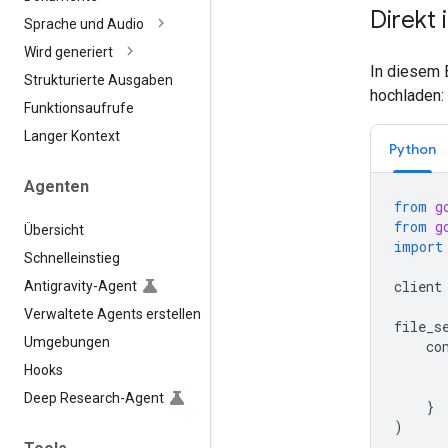
Direkt 
Sprache und Audio
Wird generiert
In diesem B
Strukturierte Ausgaben
hochladen:
Funktionsaufrufe
Langer Kontext
Python
Agenten
from
g
from
g
Übersicht
import
Schnelleinstieg
client
Antigravity-Agent
Verwaltete Agents erstellen
file_s
Umgebungen
co
Hooks
Deep Research-Agent
}
)