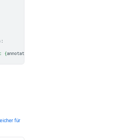
s
:
: 
{
annotation
.
source
}
"
)
eicher für