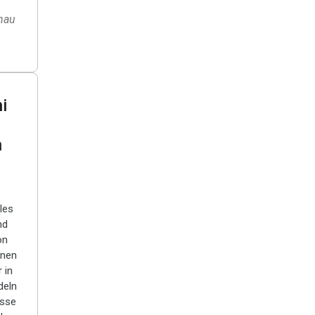
hau
i
i
h
les
nd
on
nnen
 in
deln
isse