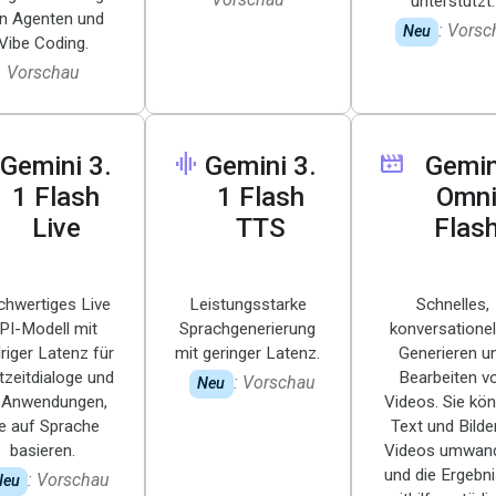
unterstützt.
n Agenten und
: Vorsc
Neu
Vibe Coding.
Vorschau
graphic_eq
movie_filter
Gemini 3
.
Gemini 3
.
Gemin
1 Flash
1 Flash
Omn
Live
TTS
Flas
hwertiges Live
Leistungsstarke
Schnelles,
PI-Modell mit
Sprachgenerierung
konversationel
riger Latenz für
mit geringer Latenz.
Generieren u
tzeitdialoge und
Bearbeiten v
: Vorschau
Neu
-Anwendungen,
Videos. Sie kö
ie auf Sprache
Text und Bilder
basieren.
Videos umwan
und die Ergebn
: Vorschau
Neu