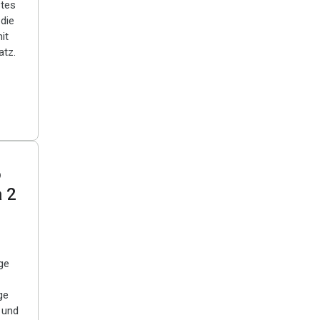
stes
 die
it
tz.
o
 2
ge
ge
 und