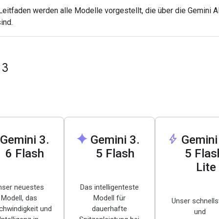
Leitfaden werden alle Modelle vorgestellt, die über die Gemini A
ind.
 3
spark
bolt
Gemini 3
.
Gemini 3
.
Gemini
6 Flash
5 Flash
5 Flas
Lite
nser neuestes
Das intelligenteste
Modell, das
Modell für
Unser schnells
hwindigkeit und
dauerhafte
und