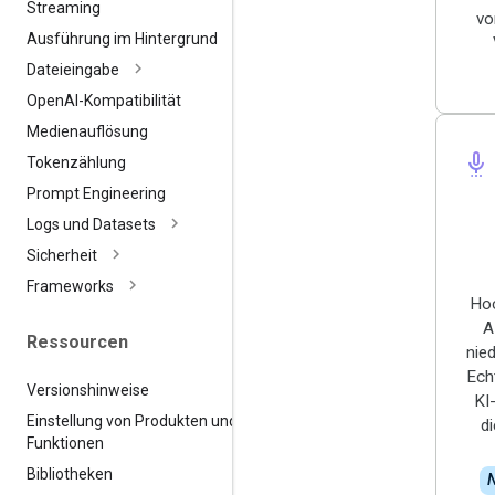
Streaming
vo
Ausführung im Hintergrund
Dateieingabe
Open
AI-Kompatibilität
Medienauflösung
settings_voice
Tokenzählung
Prompt Engineering
Logs und Datasets
Sicherheit
Frameworks
Hoc
A
Ressourcen
nied
Ech
Versionshinweise
KI
Einstellung von Produkten und
d
Funktionen
Bibliotheken