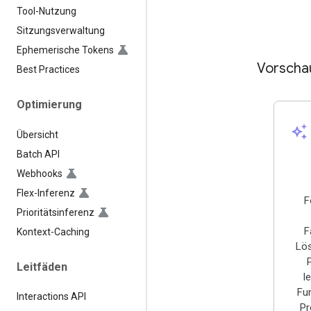
Tool-Nutzung
Sitzungsverwaltung
Ephemerische Tokens
Vorscha
Best Practices
Optimierung
auto_awesome
Übersicht
Batch API
Webhooks
Flex-Inferenz
F
Prioritätsinferenz
F
Kontext-Caching
Lö
Leitfäden
l
Fun
Interactions API
Pr