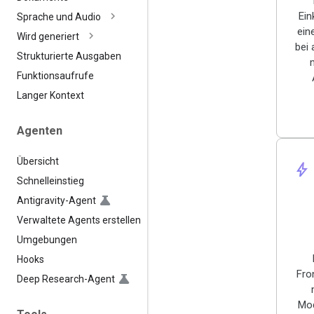
Ein
Sprache und Audio
ein
Wird generiert
bei
Strukturierte Ausgaben
Funktionsaufrufe
Langer Kontext
Agenten
Übersicht
bolt
Schnelleinstieg
Antigravity-Agent
Verwaltete Agents erstellen
Umgebungen
Hooks
Fron
Deep Research-Agent
Mod