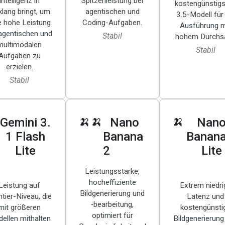
Intelligenz in
Spitzenleistung bei
kostengünstig
klang bringt, um
agentischen und
3.5-Modell für
e hohe Leistung
Coding-Aufgaben.
Ausführung m
 agentischen und
Stabil
hohem Durchsa
multimodalen
Stabil
Aufgaben zu
erzielen.
Stabil
🍌🍌
🍌
Gemini 3
.
Nano
Nan
1 Flash
Banana
Banana
Lite
2
Lite
Leistungsstarke,
hocheffiziente
Leistung auf
Extrem niedri
Bildgenerierung und
tier-Niveau, die
Latenz und
‑bearbeitung,
mit größeren
kostengünsti
optimiert für
ellen mithalten
Bildgenerierung