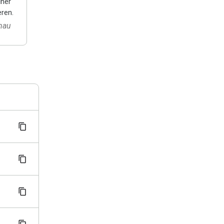
cher
ren.
hau