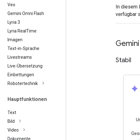
Veo
In diesem 
Gemini Omni Flash
verfügbar s
Lyria 3
Lyria Real
Time
Imagen
Gemini
Text-in-Sprache
Livestreams
Stabil
Live-Übersetzung
Einbettungen
Robotertechnik
spark
Hauptfunktionen
Text
U
Bild
Video
Gesc
Dokumente