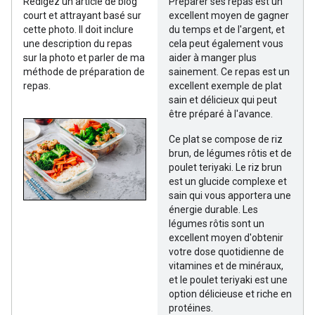
Rédigez un article de blog
Préparer ses repas est un
court et attrayant basé sur
excellent moyen de gagner
cette photo. Il doit inclure
du temps et de l'argent, et
une description du repas
cela peut également vous
sur la photo et parler de ma
aider à manger plus
méthode de préparation de
sainement. Ce repas est un
repas.
excellent exemple de plat
sain et délicieux qui peut
être préparé à l'avance.
Ce plat se compose de riz
brun, de légumes rôtis et de
poulet teriyaki. Le riz brun
est un glucide complexe et
sain qui vous apportera une
énergie durable. Les
légumes rôtis sont un
excellent moyen d'obtenir
votre dose quotidienne de
vitamines et de minéraux,
et le poulet teriyaki est une
option délicieuse et riche en
protéines.