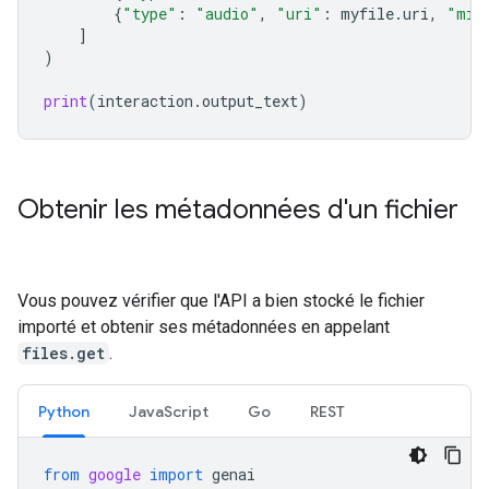
{
"type"
:
"audio"
,
"uri"
:
myfile
.
uri
,
"mim
]
)
print
(
interaction
.
output_text
)
Obtenir les métadonnées d'un fichier
Vous pouvez vérifier que l'API a bien stocké le fichier
importé et obtenir ses métadonnées en appelant
files.get
.
Python
JavaScript
Go
REST
from
google
import
genai