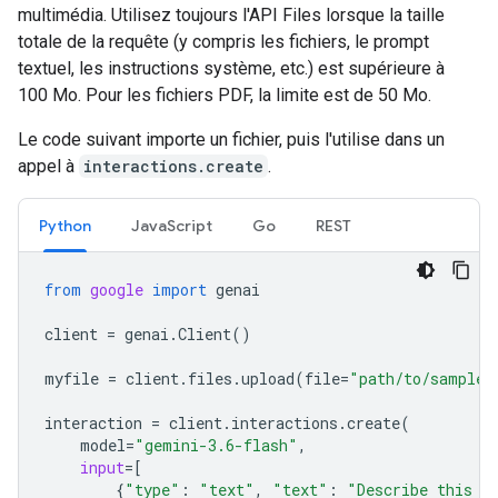
multimédia. Utilisez toujours l'API Files lorsque la taille
totale de la requête (y compris les fichiers, le prompt
textuel, les instructions système, etc.) est supérieure à
100 Mo. Pour les fichiers PDF, la limite est de 50 Mo.
Le code suivant importe un fichier, puis l'utilise dans un
appel à
interactions.create
.
Python
JavaScript
Go
REST
from
google
import
genai
client
=
genai
.
Client
()
myfile
=
client
.
files
.
upload
(
file
=
"path/to/sample.
interaction
=
client
.
interactions
.
create
(
model
=
"gemini-3.6-flash"
,
input
=
[
{
"type"
:
"text"
,
"text"
:
"Describe this a