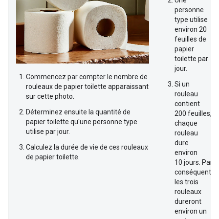
Une
personne
type utilise
environ 20
feuilles de
papier
toilette par
jour.
Commencez par compter le nombre de
Si un
rouleaux de papier toilette apparaissant
rouleau
sur cette photo.
contient
Déterminez ensuite la quantité de
200 feuilles,
papier toilette qu'une personne type
chaque
utilise par jour.
rouleau
dure
Calculez la durée de vie de ces rouleaux
environ
de papier toilette.
10 jours. Par
conséquent,
les trois
rouleaux
dureront
environ un