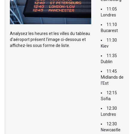
11:05
Londres
11:10
Bucarest
Analysez les heures et les villes du tableau
d'aéroport présent l'image ci-dessous et
11:30
affichez-les sous forme de liste.
Kiev
11:35
Dublin
11:45
Midlands de
l'Est
12:15
Sofia
12:30
Londres
12:30
Newcastle