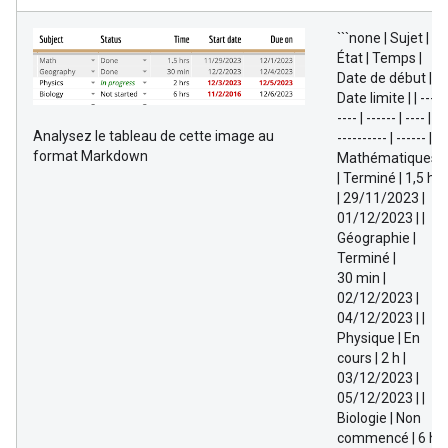
```none | Sujet |
État | Temps |
Date de début |
Date limite | | ---
---- | ------ | ---- |
Analysez le tableau de cette image au
---------- | ------ | |
format Markdown
Mathématiques
| Terminé | 1,5 h
| 29/11/2023 |
01/12/2023 | |
Géographie |
Terminé |
30 min |
02/12/2023 |
04/12/2023 | |
Physique | En
cours | 2 h |
03/12/2023 |
05/12/2023 | |
Biologie | Non
commencé | 6 h