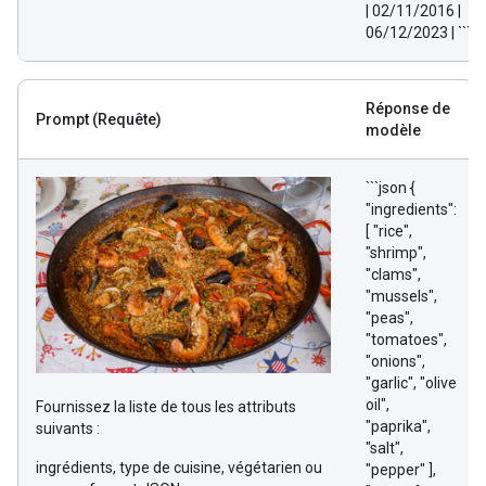
| 02/11/2016 |
06/12/2023 | ```
Réponse de
Prompt
(Requête)
modèle
```json {
"ingredients":
[ "rice",
"shrimp",
"clams",
"mussels",
"peas",
"tomatoes",
"onions",
"garlic", "olive
oil",
Fournissez la liste de tous les attributs
"paprika",
suivants :
"salt",
ingrédients, type de cuisine, végétarien ou
"pepper" ],