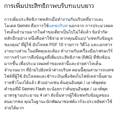
การเพิ่มประสิทธิภาพบริบทแบบยาว
การเพิ่มประสิทธิภาพหลักเมื่อทำงานกับบริบทที่ยาวและ
โมเดล Gemini คือการใช้
แคชบริบท
นอกจาก การประมวลผล
โทเค็นจำนวนมากในคำขอเดียวเป็นไปไม่ได้แล้ว ข้อจำกัด
หลักอีกอย่าง หนึ่งคือค่าใช้จ่าย หากคุณมีแอป "แชทกับข้อมูล
ของคุณ" ที่ผู้ใช้ อัปโหลด PDF 10 รายการ วิดีโอ และเอกสาร
งานบางส่วน ในอดีตคุณจะต้อง ทำงานกับเครื่องมือ/เฟรมเวิร์
กการสร้างการดึงข้อมูลที่เพิ่มประสิทธิภาพ (RAG) ที่ซับซ้อน
มากขึ้น เพื่อประมวลผลคำขอเหล่านี้และจ่ายค่าโทเค็น
จำนวนมาก ที่ย้ายไปยังหน้าต่างบริบท ตอนนี้คุณสามารถแคช
ไฟล์ที่ผู้ใช้ อัปโหลดและชำระเงินเพื่อจัดเก็บไฟล์เหล่านั้นตาม
รายชั่วโมงได้แล้ว ตัวอย่างเช่น ต้นทุนอินพุต / เอาต์พุตต่อ
คำขอที่มี Gemini Flash จะน้อยกว่าต้นทุนอินพุต / เอาต์พุต
มาตรฐานประมาณ 4 เท่า ดังนั้นหากผู้ใช้แชทกับข้อมูลของ
ตนมากพอ คุณในฐานะนักพัฒนาซอฟต์แวร์จะประหยัดค่าใช้
จ่ายได้มาก