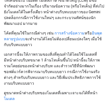
โทเค็นขึ้นไป ในอดีต โมเดลภาษาขนาดใหญ่ (LLM) มีข้อ
จำกัดอย่างมากในเรื่อง ปริมาณข้อความ (หรือโทเค็น) ที่ส่งไป
ยังโมเดลได้ในครั้งเดียว หน้าต่างบริบทแบบยาวของ Gemini
ปลดล็อกกรณีการใช้งานใหม่ๆ และกระบวนทัศน์ของนัก
พัฒนาแอป มากมาย
โค้ดที่คุณใช้ในกรณีต่างๆ เช่น
การสร้างข้อความ
หรือ
อินพุต
หลายรูปแบบ
จะทำงานได้โดยไม่ต้องเปลี่ยนแปลงใดๆ เมื่อใช้
กับบริบทแบบยาว
เอกสารนี้จะให้ภาพรวมของสิ่งที่คุณทำได้โดยใช้โมเดลที่
มีหน้าต่างบริบทขนาด 1 ล้านโทเค็นขึ้นไป หน้านี้จะให้ภาพ
รวมโดยย่อของหน้าต่างบริบท และสำรวจวิธีที่นักพัฒนา
ซอฟต์แวร์ควรพิจารณาบริบทแบบยาว กรณีการใช้งานจริง
ต่างๆ สำหรับบริบทแบบยาว และวิธีเพิ่มประสิทธิภาพการใช้
งานบริบทแบบยาว
ดูขนาดหน้าต่างบริบทของโมเดลที่เฉพาะเจาะจงได้ที่หน้า
โมเดล