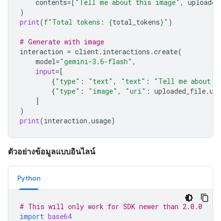
contents
=
[
"Tell me about this image"
,
uploaded
)
print
(
f
"Total tokens: 
{
total_tokens
}
"
)
# Generate with image
interaction
=
client
.
interactions
.
create
(
model
=
"gemini-3.6-flash"
,
input
=
[
{
"type"
:
"text"
,
"text"
:
"Tell me about t
{
"type"
:
"image"
,
"uri"
:
uploaded_file
.
ur
]
)
print
(
interaction
.
usage
)
ตัวอย่างข้อมูลแบบอินไลน์
Python
# This will only work for SDK newer than 2.0.0
import
base64