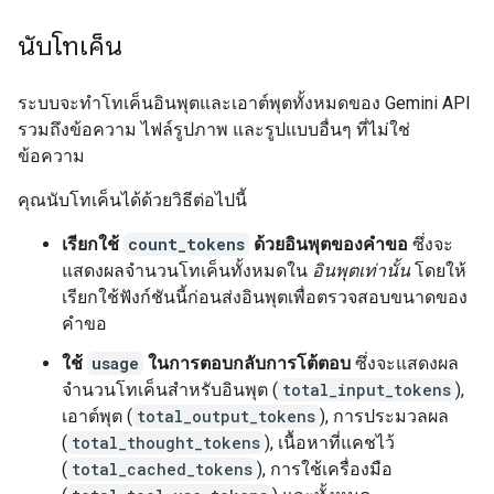
นับโทเค็น
ระบบจะทำโทเค็นอินพุตและเอาต์พุตทั้งหมดของ Gemini API
รวมถึงข้อความ ไฟล์รูปภาพ และรูปแบบอื่นๆ ที่ไม่ใช่
ข้อความ
คุณนับโทเค็นได้ด้วยวิธีต่อไปนี้
เรียกใช้
count_tokens
ด้วยอินพุตของคำขอ
ซึ่งจะ
แสดงผลจำนวนโทเค็นทั้งหมดใน
อินพุตเท่านั้น
โดยให้
เรียกใช้ฟังก์ชันนี้ก่อนส่งอินพุตเพื่อตรวจสอบขนาดของ
คำขอ
ใช้
usage
ในการตอบกลับการโต้ตอบ
ซึ่งจะแสดงผล
จำนวนโทเค็นสำหรับอินพุต (
total_input_tokens
),
เอาต์พุต (
total_output_tokens
), การประมวลผล
(
total_thought_tokens
), เนื้อหาที่แคชไว้
(
total_cached_tokens
), การใช้เครื่องมือ