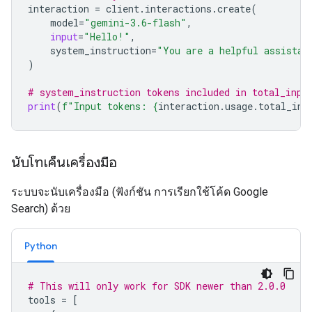
interaction
=
client
.
interactions
.
create
(
model
=
"gemini-3.6-flash"
,
input
=
"Hello!"
,
system_instruction
=
"You are a helpful assistan
)
# system_instruction tokens included in total_inpu
print
(
f
"Input tokens: 
{
interaction
.
usage
.
total_inp
นับโทเค็นเครื่องมือ
ระบบจะนับเครื่องมือ (ฟังก์ชัน การเรียกใช้โค้ด Google
Search) ด้วย
Python
# This will only work for SDK newer than 2.0.0
tools
=
[