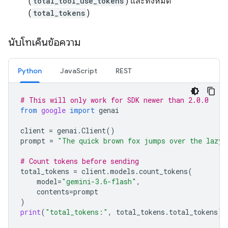
(
total_tool_use_tokens
) และทั้งหมด
(
total_tokens
)
นับโทเค็นข้อความ
Python
JavaScript
REST
# This will only work for SDK newer than 2.0.0
from
google
import
genai
client
=
genai
.
Client
()
prompt
=
"The quick brown fox jumps over the lazy 
# Count tokens before sending
total_tokens
=
client
.
models
.
count_tokens
(
model
=
"gemini-3.6-flash"
,
contents
=
prompt
)
print
(
"total_tokens:"
,
total_tokens
.
total_tokens
)