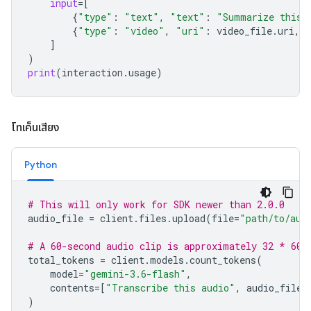
input
=
[
{
"type"
:
"text"
,
"text"
:
"Summarize this 
{
"type"
:
"video"
,
"uri"
:
video_file
.
uri
,
]
)
print
(
interaction
.
usage
)
โทเค็นเสียง
Python
# This will only work for SDK newer than 2.0.0
audio_file
=
client
.
files
.
upload
(
file
=
"path/to/aud
# A 60-second audio clip is approximately 32 * 60 
total_tokens
=
client
.
models
.
count_tokens
(
model
=
"gemini-3.6-flash"
,
contents
=
[
"Transcribe this audio"
,
audio_file
]
)