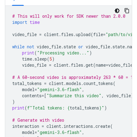
# This will only work for SDK newer than 2.0.0
import
time
video_file
=
client
.
files
.
upload
(
file
=
"path/to/vid
while
not
video_file
.
state
or
video_file
.
state
.
nam
print
(
"Processing video..."
)
time
.
sleep
(
5
)
video_file
=
client
.
files
.
get
(
name
=
video_file
.
# A 60-second video is approximately 263 * 60 = 15
total_tokens
=
client
.
models
.
count_tokens
(
model
=
"gemini-3.6-flash"
,
contents
=
[
"Summarize this video"
,
video_file
]
)
print
(
f
"Total tokens: 
{
total_tokens
}
"
)
# Generate with video
interaction
=
client
.
interactions
.
create
(
model
=
"gemini-3.6-flash"
,