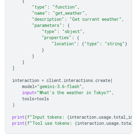
{
"type"
:
"function"
,
"name"
:
"get_weather"
,
"description"
:
"Get current weather"
,
"parameters"
:
{
"type"
:
"object"
,
"properties"
:
{
"location"
:
{
"type"
:
"string"
}
}
}
}
]
interaction
=
client
.
interactions
.
create
(
model
=
"gemini-3.6-flash"
,
input
=
"What's the weather in Tokyo?"
,
tools
=
tools
)
print
(
f
"Input tokens: 
{
interaction
.
usage
.
total_inp
print
(
f
"Tool use tokens: 
{
interaction
.
usage
.
total_