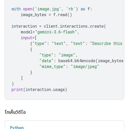
with
open
(
'image.jpg'
,
'rb'
)
as
f
:
image_bytes
=
f
.
read
()
interaction
=
client
.
interactions
.
create
(
model
=
"gemini-3.6-flash"
,
input
=
[
{
"type"
:
"text"
,
"text"
:
"Describe this i
{
"type"
:
"image"
,
"data"
:
base64
.
b64encode
(
image_bytes
)
.
"mime_type"
:
"image/jpeg"
}
]
)
print
(
interaction
.
usage
)
โทเค็นวิดีโอ
Python