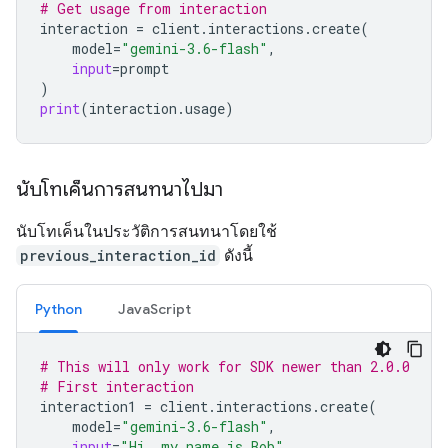
# Get usage from interaction
interaction
=
client
.
interactions
.
create
(
model
=
"gemini-3.6-flash"
,
input
=
prompt
)
print
(
interaction
.
usage
)
นับโทเค็นการสนทนาไปมา
นับโทเค็นในประวัติการสนทนาโดยใช้
previous_interaction_id
ดังนี้
Python
JavaScript
# This will only work for SDK newer than 2.0.0
# First interaction
interaction1
=
client
.
interactions
.
create
(
model
=
"gemini-3.6-flash"
,
input
=
"Hi, my name is Bob"