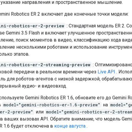
 указание направления и пространственное мышление.
mini Robotics ER 2 включает две конечные точки модели:
ini-robotics-er-2-preview
: Стандартная модель ER 2. С
ве Gemini 3.5 Flash и включает улучшенное пространственн
ение, поиск моментов в видео, классификацию хода виде
вление несколькими роботами и использование инструмен
олько этапов.
ini-robotics-er-2-streaming-preview
: Оптимизировано
ковой передачи в реальном времени через
Live API
. Испол
ль для роботов-агентов с низкой задержкой, обрабатыва
ерывный аудио- и видеовход.
пользуете Gemini Robotics ER 1.6, обновите его до Gemini R
в
model="gemini-robotics-er-1.6-preview"
на
model="g
-er-2-preview"
или
model="gemini-robotics-er-2-strea
в ваших вызовах API. Обратите внимание, что модель Gemi
ER 1.6 будет отключена в
конце августа
.