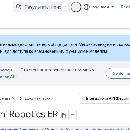
/
Как 
ля взаимодействия
теперь общедоступн. Мы рекомендуем использ
API для доступа ко всем новейшим функциям и моделям.
Эта страница переведена с помощью
ation API
.
Interactions API (Reco
Gemini API
Документация
i Robotics ER
рительный просмотр:
Модель робота-интервенционного центра G