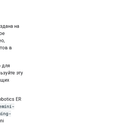
оздана на
ое
о,
тов в
 для
ьзуйте эту
ющих
obotics ER
emini-
ming-
ni