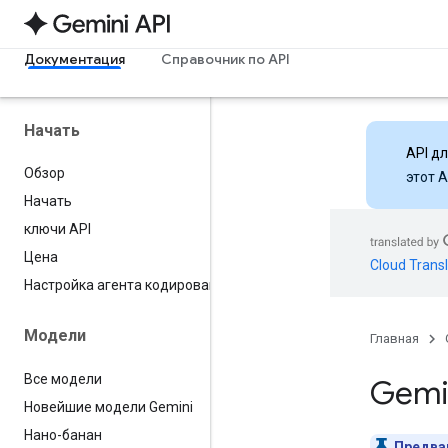
Документация
Справочник по API
Начать
API д
Обзор
этот 
Начать
ключи API
Цена
Cloud Transl
Настройка агента кодирования
Модели
Главная
Все модели
Gemin
Новейшие модели Gemini
Нано-банан
Предва