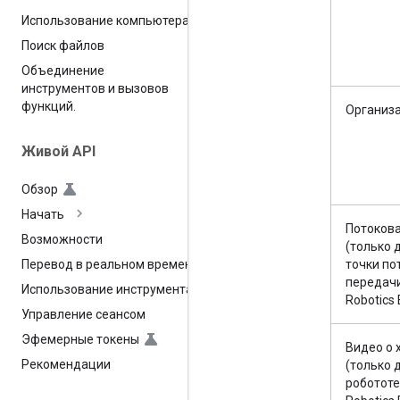
Использование компьютера
Поиск файлов
Объединение
инструментов и вызовов
функций
.
Организ
Живой API
Обзор
Начать
Потоков
Возможности
(только 
точки по
Перевод в реальном времени
передачи
Использование инструмента
Robotics 
Управление сеансом
Эфемерные токены
Видео о 
Рекомендации
(только 
робототе