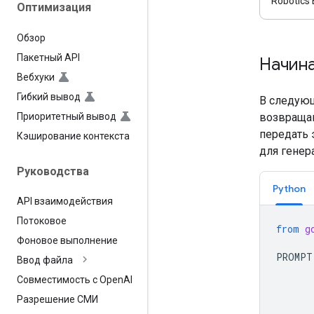
Robotics 
Оптимизация
Обзор
Пакетный API
Начин
Вебхуки
Гибкий вывод
В следующ
Приоритетный вывод
возвращаю
передать 
Кэширование контекста
для генер
Руководства
Python
API взаимодействия
Потоковое
from
g
Фоновое выполнение
PROMPT
Ввод файла
      
Совместимость с Open
AI
      
      
Разрешение СМИ
      