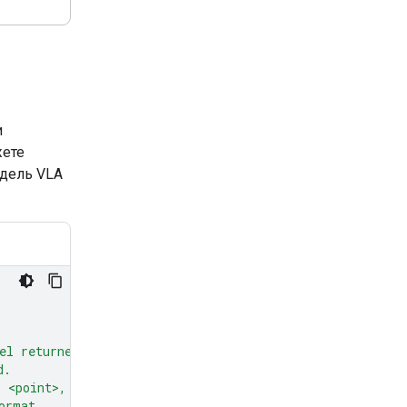
и
жете
одель VLA
el returned
d.
: <point>,
ormat