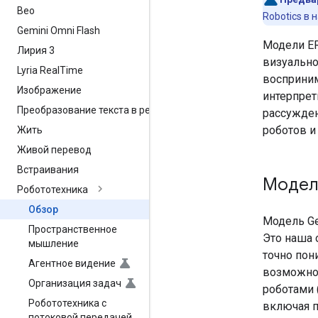
Вео
Robotics в
Gemini Omni Flash
Модели ER
Лирия 3
визуально
Lyria Real
Time
восприним
Изображение
интерпре
Преобразование текста в речь
рассужден
роботов и
Жить
Живой перевод
Встраивания
Модел
Робототехника
Обзор
Модель Ge
Пространственное
Это наша 
мышление
точно пон
Агентное видение
возможнос
Организация задач
роботами 
Робототехника с
включая п
потоковой передачей