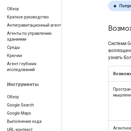
Попро
Обзор
Краткое руководство
Антигравитационный агент
Возмо
Агенты по управлению
зданиями
Система G
Среды
воплощен
Крючки
узнать бо
Агент глубоких
исследований
Возмож
Инструменты
Простра
мышлен
Обзор
Google Search
Google Maps
Выполнение кода
Агентно
URL-контекст