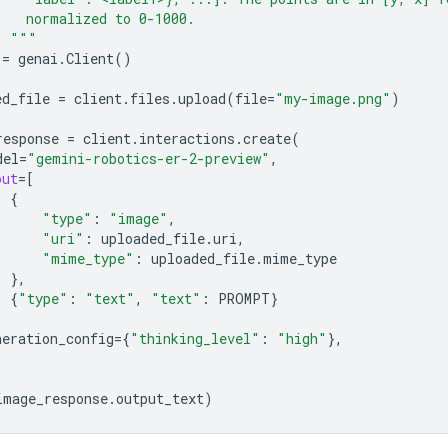
    normalized to 0-1000.
  """
=
genai
.
Client
()
ed_file
=
client
.
files
.
upload
(
file
=
"my-image.png"
)
response
=
client
.
interactions
.
create
(
del
=
"gemini-robotics-er-2-preview"
,
put
=
[
{
"type"
:
"image"
,
"uri"
:
uploaded_file
.
uri
,
"mime_type"
:
uploaded_file
.
mime_type
},
{
"type"
:
"text"
,
"text"
:
PROMPT
}
neration_config
=
{
"thinking_level"
:
"high"
},
image_response
.
output_text
)