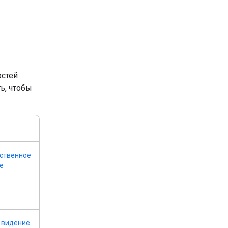
остей
ь, чтобы
ственное
е
 видение