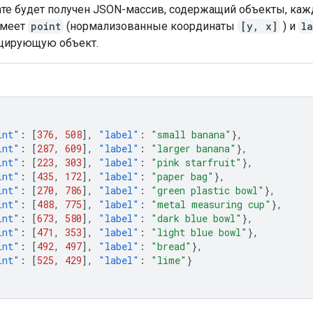
ате будет получен JSON-массив, содержащий объекты, каж
имеет
point
(нормализованные координаты
[y, x]
) и
l
цирующую объект.
int"
:
[
376
,
508
],
"label"
:
"small banana"
},
int"
:
[
287
,
609
],
"label"
:
"larger banana"
},
int"
:
[
223
,
303
],
"label"
:
"pink starfruit"
},
int"
:
[
435
,
172
],
"label"
:
"paper bag"
},
int"
:
[
270
,
786
],
"label"
:
"green plastic bowl"
},
int"
:
[
488
,
775
],
"label"
:
"metal measuring cup"
},
int"
:
[
673
,
580
],
"label"
:
"dark blue bowl"
},
int"
:
[
471
,
353
],
"label"
:
"light blue bowl"
},
int"
:
[
492
,
497
],
"label"
:
"bread"
},
int"
:
[
525
,
429
],
"label"
:
"lime"
}