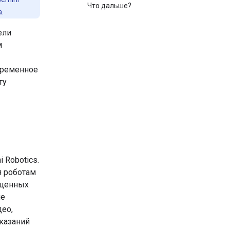
Что дальше?
.
ели
м
временное
ту
 Robotics.
я роботам
ощенных
ие
део,
казаний