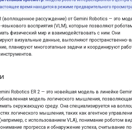
 настоящее время находится в режиме предварительного просмотра
 (воплощенное рассуждение) от Gemini Robotics — это мод
-языкового восприятия (VLM), которые позволяют робота
ать физический мир и взаимодействовать с ним. Они
тируют визуальные данные, выполняют пространственно-
ие, планируют многоэтапные задачи и координируют рабо
 инструментов.
и
mini Robotics ER 2 — это новейшая модель в линейке Gemini
обновленная модель логического мышления, позволяюща
имать окружающую среду. Она специализируется на вопл
тях логического мышления, таких как агентное управлен
(например, с использованием VLA), понимание роботом ви
онимание прогресса и обнаружение успеха, считывание по