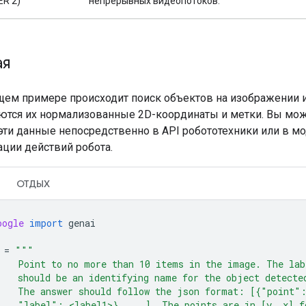
ER 2)
непрерывных видеопотоков.
ая
ем примере происходит поиск объектов на изображении 
тся их нормализованные 2D-координаты и метки. Вы мо
эти данные непосредственно в API робототехники или в м
ации действий робота.
ОТДЫХ
oogle
import
genai
=
"""
    Point to no more than 10 items in the image. The lab
    should be an identifying name for the object detecte
    The answer should follow the json format: [{"point"
    "label": <label1>}, ...]. The points are in [y, x] f