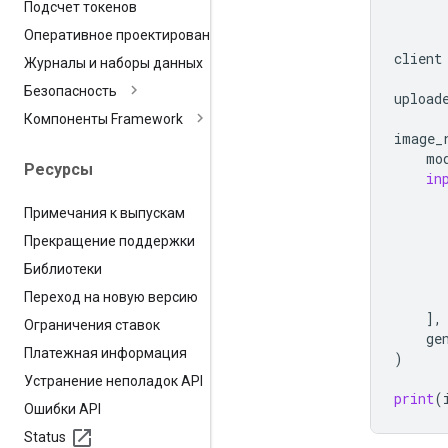
Подсчет токенов
      
Оперативное проектирование
      
client
Журналы и наборы данных
Безопасность
upload
Компоненты Framework
image_
mo
Ресурсы
in
Примечания к выпускам
Прекращение поддержки
Библиотеки
Переход на новую версию
],
Ограничения ставок
ge
Платежная информация
)
Устранение неполадок API
print
(
Ошибки API
Status