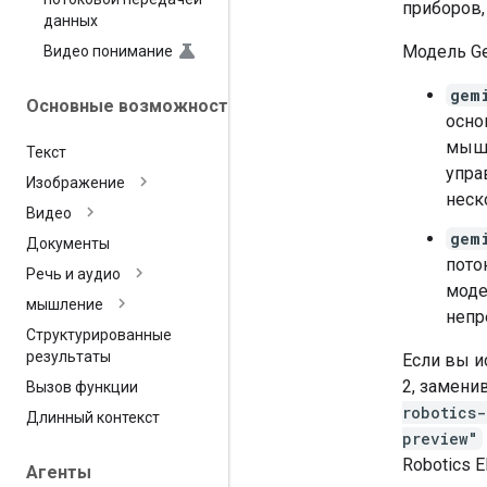
приборов,
данных
Модель Ge
Видео понимание
gem
Основные возможности
осно
мышл
Текст
упра
Изображение
неск
Видео
gem
Документы
пото
Речь и аудио
моде
мышление
непр
Структурированные
результаты
Если вы ис
2, замени
Вызов функции
robotics
Длинный контекст
preview"
Robotics 
Агенты