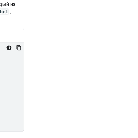
дый из
abel
,