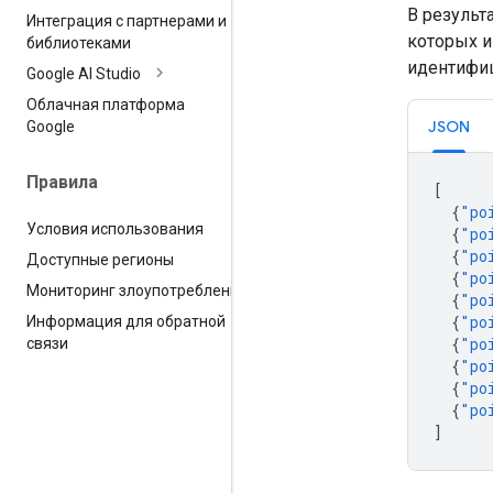
В результ
Интеграция с партнерами и
которых 
библиотеками
идентифи
Google AI Studio
Облачная платформа
JSON
Google
Правила
[
{
"po
Условия использования
{
"po
{
"po
Доступные регионы
{
"po
Мониторинг злоупотреблений
{
"po
{
"po
Информация для обратной
{
"po
связи
{
"po
{
"po
{
"po
]