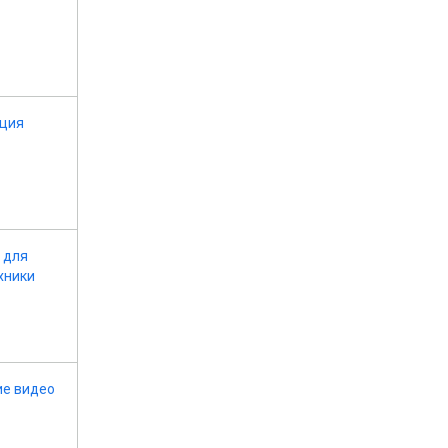
ция
 для
хники
е видео