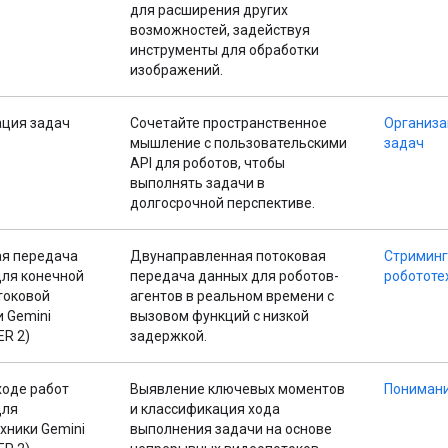
для расширения других
возможностей, задействуя
инструменты для обработки
изображений.
ация задач
Сочетайте пространственное
Организа
мышление с пользовательскими
задач
API для роботов, чтобы
выполнять задачи в
долгосрочной перспективе.
ая передача
Двунаправленная потоковая
Стриминг
для конечной
передача данных для роботов-
робототе
токовой
агентов в реальном времени с
 Gemini
вызовом функций с низкой
ER 2)
задержкой.
ходе работ
Выявление ключевых моментов
Понимани
для
и классификация хода
хники Gemini
выполнения задачи на основе