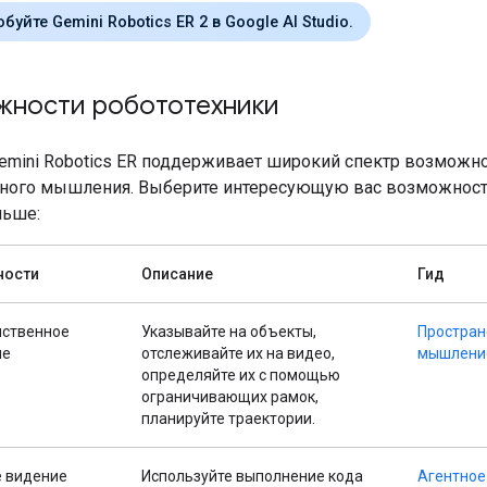
буйте Gemini Robotics ER 2 в Google AI Studio.
жности робототехники
emini Robotics ER поддерживает широкий спектр возможн
ного мышления. Выберите интересующую вас возможност
льше:
ности
Описание
Гид
нственное
Указывайте на объекты,
Простран
ие
отслеживайте их на видео,
мышлени
определяйте их с помощью
ограничивающих рамок,
планируйте траектории.
е видение
Используйте выполнение кода
Агентное