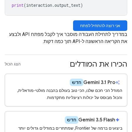
print
(
interaction
.
output_text
)
אני רוצה להתחיל לפתח
במדריך לתחילת העבודה מוסבר איך לקבל מפתח API ולבצע
את הקריאה הראשונה ל-API תוך כמה דקות.
הכירו את המודלים
הצג הכול
Gemini 3.1 Pro
auto_awesome
חדש
המודל הכי חכם שלנו, הכי טוב בעולם בהבנה מולטי-מודאלית,
והכול מבוסס על יכולות רציונליות מתקדמות.
Gemini 3.5 Flash
spark
חדש
ביצועים ברמה של Frontier, שמתחרים במודלים גדולים יותר