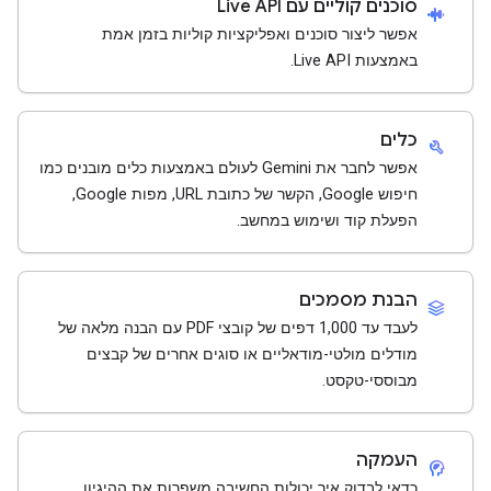
סוכנים קוליים עם Live API
android_recorder
אפשר ליצור סוכנים ואפליקציות קוליות בזמן אמת
באמצעות Live API.
כלים
build
אפשר לחבר את Gemini לעולם באמצעות כלים מובנים כמו
חיפוש Google, הקשר של כתובת URL, מפות Google,
הפעלת קוד ושימוש במחשב.
הבנת מסמכים
stacks
לעבד עד 1,000 דפים של קובצי PDF עם הבנה מלאה של
מודלים מולטי-מודאליים או סוגים אחרים של קבצים
מבוססי-טקסט.
העמקה
cognition_2
כדאי לבדוק איך יכולות החשיבה משפרות את ההיגיון