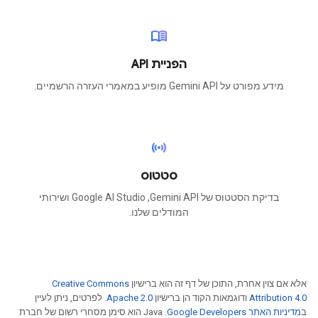
menu_book
הפניית API
מידע מפורט על Gemini API מופיע במאמרי העזרה הרשמיים.
sensors
סטטוס
בדיקת הסטטוס של Gemini API,‏ Google AI Studio ושירותי
המודלים שלנו.
אלא אם צוין אחרת, התוכן של דף זה הוא ברישיון
Creative Commons
Attribution 4.0
ודוגמאות הקוד הן ברישיון
Apache 2.0
. לפרטים, ניתן לעיין
ב
מדיניות האתר Google Developers‏
.‏ Java הוא סימן מסחרי רשום של חברת