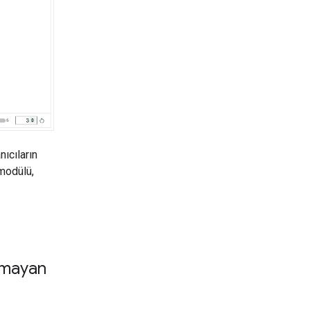
nıcıların
modülü,
olmayan