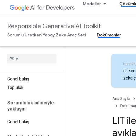
Modeller
Çözüml
Responsible Generative AI Toolkit
Sorumlu Üretken Yapay Zeka Araç Seti
Dokümanlar
dile çe
zeka çe
Genel bakış
Topluluk
Ana Sayfa
Sorumluluk bilinciyle
Doküman
yaklaşın
LIT i
Genel bakış
ayık