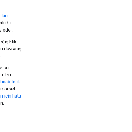
aları
,
lu bir
e eder.
eğişiklik
in davranış
r.
ve bu
emleri
nabilirlik
i görsel
ı için hata
in.