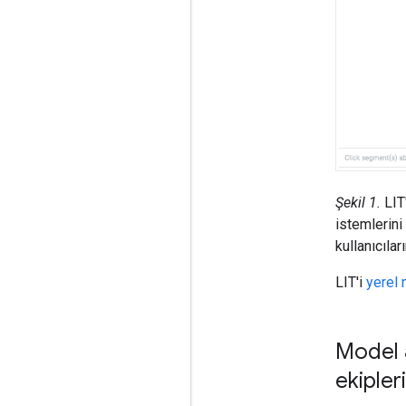
Şekil 1.
LIT'
istemlerin
kullanıcıla
LIT'i
yerel
Model a
ekipler