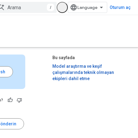
/
Oturum aç
Bu sayfada
Model araştırma ve keşif
çalışmalarında teknik olmayan
ekipleri dahil etme
u?
gönderin