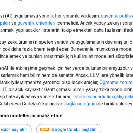
yı (AI) uygulamaya yönelik her sorumlu yaklaşım,
güvenlik politik
pıları
ve
güvenlik önlemleri
içermelidir. Ancak yapay zekayı sorum
lanmak, yapılacaklar listelerini takip etmekten daha fazlasını ifad
ay zeka ürünleri nispeten yenidir ve uygulamaların davranışları d
ir. çok daha fazla önem teşkil eder. Bu nedenle, mümkünse model
 incelemek ve bunları araştırmak için kullanılan modelleri sürprizle
enAI ile etkileşime geçmek için her yerde bulunan bir arayüzdür 
asarlamak hem bilim hem de sanattır. Ancak, LLM'lere yönelik ist
arak iyileştirmenize yardımcı olabilecek araçlar,
Öğrenme Yorumla
 LIT, bir açık kaynaktır Gantt şeması isimli, yapay zeka modellerin
yıp hata ayıklamaya yönelik bir araç.
istem mühendisliği çalışmalar
Colab veya Codelab'i kullanarak
sağlanan eğitim
ile birlikte ilerley
emma modellerini analiz etme
lab'i başlatın
Google Colab'ı başlatın