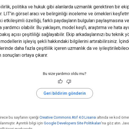
lirlik, politika ve hukuk gibi alanlarda uzmanlık gerektiren bir eki
r. LIT'in görsel aracı ve belirginliği inceleme ve örnekleri keşfet
 etkileşimli özelliği, farklı paydaşların bulguları paylaşmasına v
 yardımcı olabilir. Bu yaklaşım, model keşfi, araştırma ve hata a
bakış açısı çeşitliliği sağlayabilir. Ekip arkadaşlarınızı bu teknik 
 modellerin işleyiş şekli hakkındaki bilgilerini artırabilirsiniz. İçin
erinde daha fazla çeşitlilik içeren uzmanlık da ve iyileştirilebile
sonuçları ortaya çıkarır.
Bu size yardımcı oldu mu?
Geri bildirim gönderin
ürece bu sayfanın içeriği
Creative Commons Atıf 4.0 Lisansı
altında ve kod örne
anmıştır. Ayrıntılı bilgi için
Google Developers Site Politikaları
'na göz atın. Jav
illi ticari markasıdır.