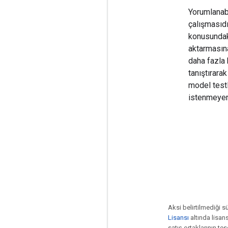
Yorumlanabi
çalışmasıdı
konusundaki
aktarmasına
daha fazla 
tanıştırarak
model testl
istenmeyen 
Aksi belirtilmediği s
Lisansı
altında lisansl
satış ortaklarının tesc