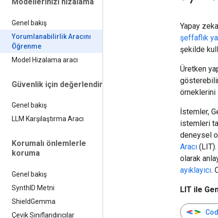
Modellerinizi hizalama
Genel bakış
Yapay zeka
Yorumlanabilirlik Aracını
şeffaflık ya
Öğrenme
şekilde kul
Model Hizalama aracı
Üretken yap
gösterebil
Güvenlik için değerlendirin
örneklerini
Genel bakış
İstemler, G
LLM Karşılaştırma Aracı
istemleri t
deneysel ol
Korumalı önlemlerle
Aracı
(LIT).
koruma
olarak anla
ayıklayıcı
. 
Genel bakış
Synth
ID Metni
LIT ile G
Shield
Gemma
Code
Çevik Sınıflandırıcılar