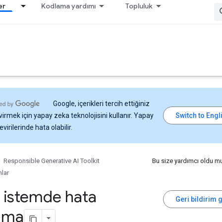
er
Kodlama yardımı
Topluluk
Google, içerikleri tercih ettiğiniz
virmek için yapay zeka teknolojisini kullanır. Yapay
virilerinde hata olabilir.
Responsible Generative AI Toolkit
Bu size yardımcı oldu m
lar
le istemde hata
Geri bildirim 
lama