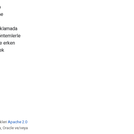
p
me
e
yıklamada
yöntemlerle
de erken
cek
kleri
Apache 2.0
a, Oracle ve/veya