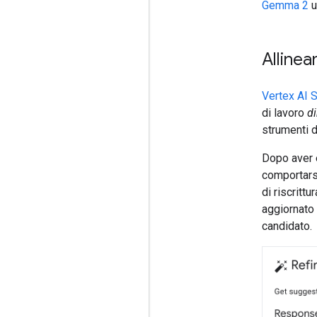
Gemma 2
u
Allinea
Vertex AI 
di lavoro
di
strumenti d
Dopo aver 
comportars
di riscritt
aggiornato 
candidato.