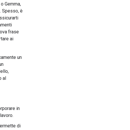
ni o Gemma,
e. Spesso, è
ssicurarti
namenti
uova frase
tare ai
icamente un
un
ello,
o al
rporare in
lavoro.
permette di