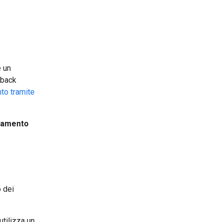
e un
dback
to tramite
neamento
o dei
utilizza un