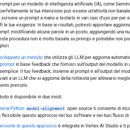
rompt per un modello di intelligenza artificiale (IA), come Gemi
 perfettamente la tua intenzione può essere un'attività non banal
scrivere un prompt a mano e testarlo in vari casi d'uso per per a
i le tue esigenze. In base ai risultati, potresti apportare aggior
rompt: modificando alcune parole in un posto, aggiungendo una n
uesta procedura non è molto basata su principi e potrebbe non por
liori.
sviluppato un metodo
che utilizza gli LLM per aggiorna automat
 prompt
in base feedback che fornisci sull'output del modello in 
semplice. Il tuo feedback, insieme al prompt e all'output del mod
iati a un LLM che si aggiorna della richiesta per allinearsi megli
nto previsto.
odo è disponibile in due modi:
breria Python
model-alignment
open source ti consente di inco
flessibile questo approccio nel tuo software e nei tuoi flussi di 
ersione di questo approccio
è integrata in Vertex AI Studio e ti 