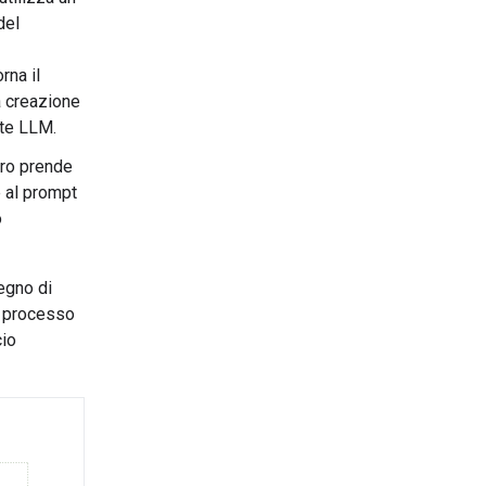
del
rna il
a creazione
ite LLM.
oro prende
e al prompt
o
degno di
n processo
cio