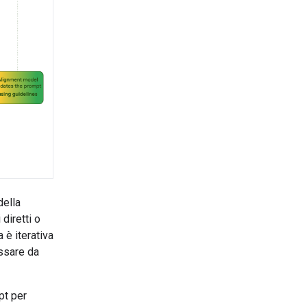
della
diretti o
 è iterativa
assare da
pt per