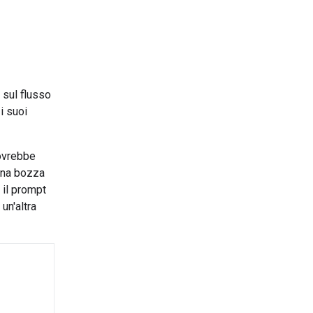
 sul flusso
i suoi
ovrebbe
una bozza
 il prompt
un'altra