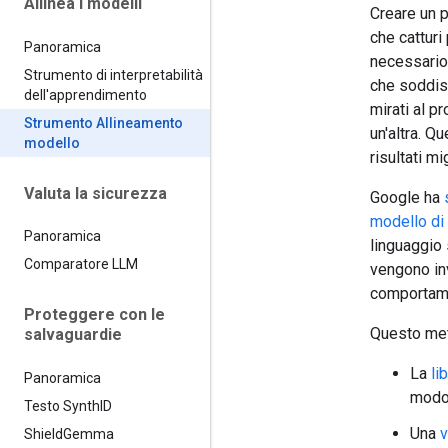
Allinea i modelli
Creare un p
che catturi
Panoramica
necessario 
Strumento di interpretabilità
che soddisf
dell'apprendimento
mirati al p
Strumento Allineamento
un'altra. Q
modello
risultati mig
Valuta la sicurezza
Google ha
modello di
Panoramica
linguaggio 
Comparatore LLM
vengono inv
comportame
Proteggere con le
Questo met
salvaguardie
La
li
Panoramica
modo 
Testo Synth
ID
Una
v
Shield
Gemma