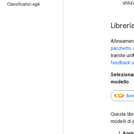
utili
Classificatori agili
Librer
Allineamen
pacchetto 
tramite un'
feedback 
Selezionar
modello
Avv
Questa libr
modelli di 
Aggio