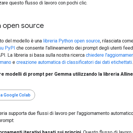
zzare questo flusso di lavoro con pochi clic.
ia open source
to del modello è una
libreria Python open source
, rilasciata com
su PyPI
che consente l'allineamento dei prompt degli utenti fee
API. La libreria si basa sulla nostra ricerca
chiedere l'aggiornamen
umano
e
creazione automatica di classificatori dai dati etichettati
.
e modelli di prompt per Gemma utilizzando la libreria Alli
ia Google Colab
eria supporta due flussi di lavoro per l'aggiornamento automatic
prompt:
rnamenti iterativi basati sui principi
. Questo flusso di lavoro 