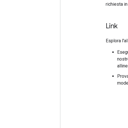
richiesta i
Link
Esplora l'a
Eseg
nostr
allin
Prova
mode