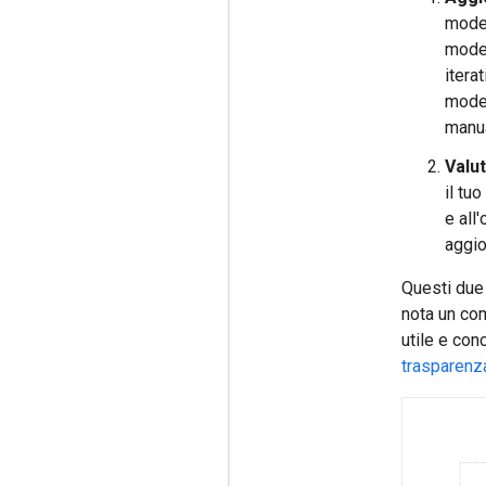
mode
model
itera
model
manua
Valut
il tu
e all
aggio
Questi due 
nota un co
utile e con
trasparenz