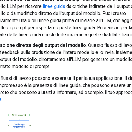
llo LLM per ricavare
linee guida
da critiche indirette dell' output 
lo o da modifiche dirette dell'output del modello. Puoi creare
tivamente una o più linee guida prima di inviarle all'LLM, che aggio
lo di prompt per rispettare queste linee guida. Puoi anche per l
le delle linee guida e includerle insieme a quelle distillate tram
azione diretta degli output del modello
. Questo flusso di lav
o feedback sulla produzione dell'intero modello e lo invia, insiem
'output del modello, direttamente all'LLM per generare un modell
rnato modello di prompt.
flussi di lavoro possono essere utili per la tua applicazione. Il 
mpromesso è la presenza di linee guida, che possono essere u
creto che possono aiutarti a informare, ad esempio, il tuo approc
a
.