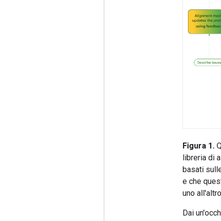
Figura 1.
Q
libreria di
basati sull
e che quest
uno all'alt
Dai un'occh