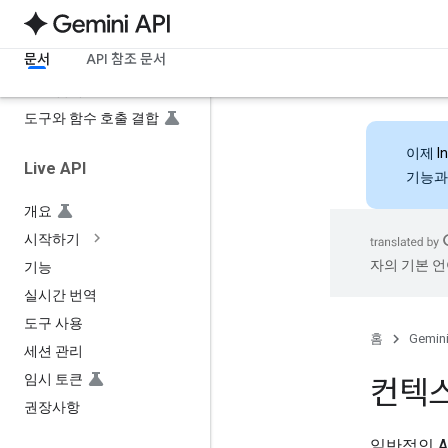
코드 실행
URL 컨텍스트
문서
API 참조 문서
Computer Use
파일 검색
도구와 함수 호출 결합
이제
I
Live API
기능과
개요
시작하기
자의 기본 언
기능
실시간 번역
도구 사용
홈
Gemini
세션 관리
임시 토큰
컨텍스
권장사항
일반적인 A