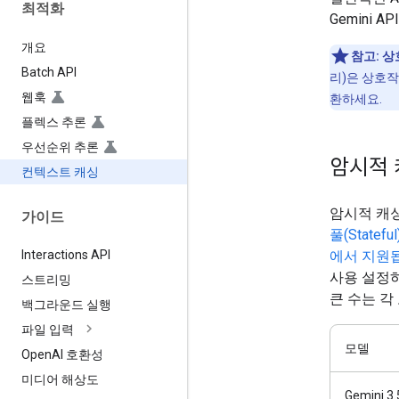
최적화
Gemini
개요
참고:
상
Batch API
리)은 상호작
웹훅
환하세요.
플렉스 추론
우선순위 추론
암시적 
컨텍스트 캐싱
암시적 캐싱
가이드
풀(Stateful
에서 지원
Interactions API
사용 설정하
스트리밍
큰 수는 각
백그라운드 실행
파일 입력
모델
Open
AI 호환성
미디어 해상도
Gemini 3.