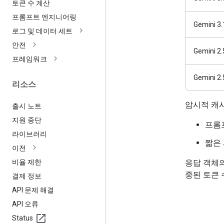
토큰 수 계산
프롬프트 엔지니어링
Gemini 3
로그 및 데이터 세트
안전
Gemini 2.
프레임워크
Gemini 2.
리소스
암시적 캐시
출시 노트
지원 중단
프롬
라이브러리
짧은
이전
비율 제한
응답 객체
중된 토큰 
결제 정보
API 문제 해결
API 오류
Status