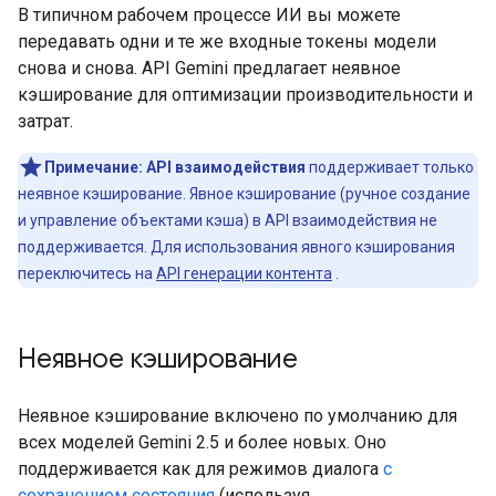
В типичном рабочем процессе ИИ вы можете
передавать одни и те же входные токены модели
снова и снова. API Gemini предлагает неявное
кэширование для оптимизации производительности и
затрат.
Примечание:
API взаимодействия
поддерживает только
неявное кэширование. Явное кэширование (ручное создание
и управление объектами кэша) в API взаимодействия не
поддерживается. Для использования явного кэширования
переключитесь на
API генерации контента
.
Неявное кэширование
Неявное кэширование включено по умолчанию для
всех моделей Gemini 2.5 и более новых. Оно
поддерживается как для режимов диалога
с
сохранением состояния
(используя