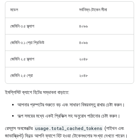
মডেল
সর্বনিম্ন টোকেন সীমা
জেমিনি ৩.৫ ফ্ল্যাশ
৪০৯৬
জেমিনি ৩.১ প্রো প্রিভিউ
৪০৯৬
জেমিনি ২.৫ ফ্ল্যাশ
২০৪৮
জেমিনি ২.৫ প্রো
২০৪৮
ইমপ্লিসিট ক্যাশে হিটের সম্ভাবনা বাড়াতে:
আপনার প্রম্পটের শুরুতে বড় এবং সাধারণ বিষয়বস্তু রাখার চেষ্টা করুন।
অল্প সময়ের মধ্যে একই প্রিফিক্স সহ অনুরোধ পাঠানোর চেষ্টা করুন।
রেসপন্স অবজেক্টের
usage.total_cached_tokens
(পাইথন এবং
জাভাস্ক্রিপ্ট) ফিল্ডে আপনি ক্যাশে হিট হওয়া টোকেনগুলোর সংখ্যা দেখতে পারেন।