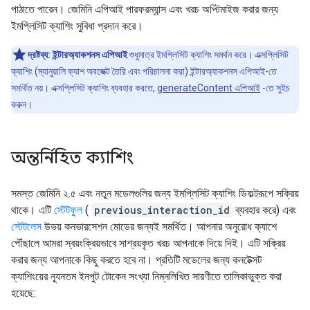
পাঠাতে পারেন। জেমিনি এপিআই পারফরম্যান্স এবং খরচ অপ্টিমাইজ করার জন্য
ইমপ্লিসিট ক্যাশিং সুবিধা প্রদান করে।
দ্রষ্টব্য:
ইন্টারঅ্যাকশনস এপিআই
শুধুমাত্র ইমপ্লিসিট ক্যাশিং সমর্থন করে। এক্সপ্লিসিট
ক্যাশিং (ম্যানুয়ালি ক্যাশ অবজেক্ট তৈরি এবং পরিচালনা করা) ইন্টারঅ্যাকশনস এপিআই-তে
সমর্থিত নয়। এক্সপ্লিসিট ক্যাশিং ব্যবহার করতে,
generateContent এপিআই
-তে সুইচ
করুন।
অন্তর্নিহিত ক্যাশিং
সমস্ত জেমিনি ২.৫ এবং নতুন মডেলগুলির জন্য ইমপ্লিসিট ক্যাশিং ডিফল্টরূপে সক্রিয়
থাকে। এটি
স্টেটফুল
(
previous_interaction_id
ব্যবহার করে) এবং
স্টেটলেস
উভয় কনভারসেশন মোডের জন্যই সমর্থিত। আপনার অনুরোধ ক্যাশে
পৌঁছালে আমরা স্বয়ংক্রিয়ভাবে সাশ্রয়কৃত খরচ আপনাকে দিয়ে দিই। এটি সক্রিয়
করার জন্য আপনাকে কিছু করতে হবে না। প্রতিটি মডেলের জন্য কনটেক্সট
ক্যাশিংয়ের ন্যূনতম ইনপুট টোকেন সংখ্যা নিম্নলিখিত সারণীতে তালিকাভুক্ত করা
হয়েছে: