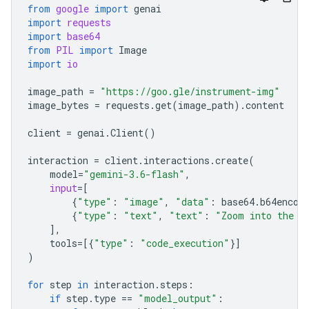
from
google
import
genai
import
requests
import
base64
from
PIL
import
Image
import
io
image_path
=
"https://goo.gle/instrument-img"
image_bytes
=
requests
.
get
(
image_path
)
.
content
client
=
genai
.
Client
()
interaction
=
client
.
interactions
.
create
(
model
=
"gemini-3.6-flash"
,
input
=
[
{
"type"
:
"image"
,
"data"
:
base64
.
b64encod
{
"type"
:
"text"
,
"text"
:
"Zoom into the e
],
tools
=
[{
"type"
:
"code_execution"
}]
)
for
step
in
interaction
.
steps
:
if
step
.
type
==
"model_output"
: