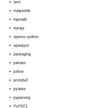
lxml
matplotlib
mpmath
numpy
opencv-python
openpyxl
packaging
pandas
pillow
protobuf
pylatex
pyparsing
PyPDF2