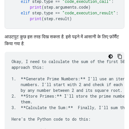
elif
step
.
type
==
"code_execution_call"
:
print
(
step
.
arguments
.
code
)
elif
step
.
type
==
"code_execution_result"
:
print
(
step
.
result
)
आउटपुट कुछ इस तरह दिख सकता है. इसे पढ़ने में आसानी के लिए फ़ॉर्मैट
किया गया है:
Okay, I need to calculate the sum of the first 50 p
approach this:

1.  **Generate Prime Numbers:** I'll use an iterat
    numbers. I'll start with 2 and check if each su
    by any number between 2 and its square root. If
2.  **Store Primes:** I'll store the prime numbers
    them.

3.  **Calculate the Sum:**  Finally, I'll sum the 
Here's the Python code to do this:
