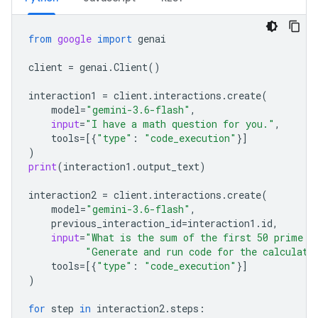
from
google
import
genai
client
=
genai
.
Client
()
interaction1
=
client
.
interactions
.
create
(
model
=
"gemini-3.6-flash"
,
input
=
"I have a math question for you."
,
tools
=
[{
"type"
:
"code_execution"
}]
)
print
(
interaction1
.
output_text
)
interaction2
=
client
.
interactions
.
create
(
model
=
"gemini-3.6-flash"
,
previous_interaction_id
=
interaction1
.
id
,
input
=
"What is the sum of the first 50 prime n
"Generate and run code for the calculati
tools
=
[{
"type"
:
"code_execution"
}]
)
for
step
in
interaction2
.
steps
: