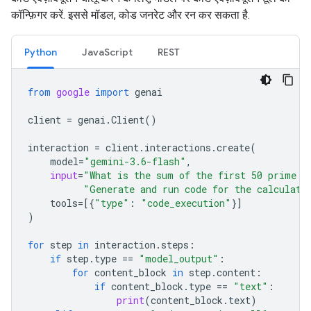
कॉन्फ़िगर करें. इससे मॉडल, कोड जनरेट और रन कर सकता है.
Python
JavaScript
REST
from
google
import
genai
client
=
genai
.
Client
()
interaction
=
client
.
interactions
.
create
(
model
=
"gemini-3.6-flash"
,
input
=
"What is the sum of the first 50 prime n
"Generate and run code for the calculati
tools
=
[{
"type"
:
"code_execution"
}]
)
for
step
in
interaction
.
steps
:
if
step
.
type
==
"model_output"
:
for
content_block
in
step
.
content
:
if
content_block
.
type
==
"text"
:
print
(
content_block
.
text
)