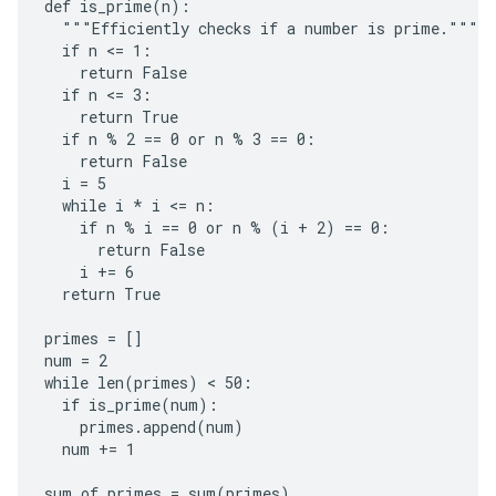
def is_prime(n):

  """Efficiently checks if a number is prime."""

  if n <= 1:

    return False

  if n <= 3:

    return True

  if n % 2 == 0 or n % 3 == 0:

    return False

  i = 5

  while i * i <= n:

    if n % i == 0 or n % (i + 2) == 0:

      return False

    i += 6

  return True

primes = []

num = 2

while len(primes) < 50:

  if is_prime(num):

    primes.append(num)

  num += 1

sum_of_primes = sum(primes)
