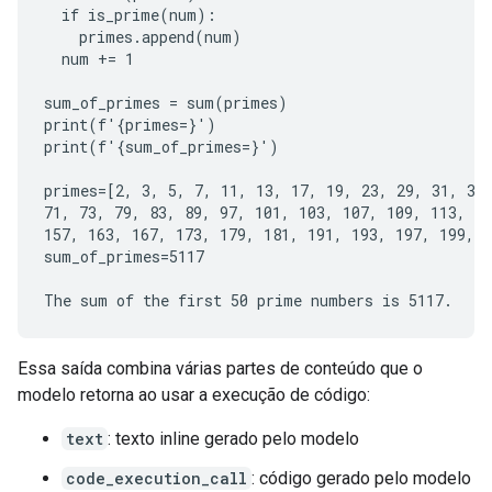
  if is_prime(num):

    primes.append(num)

  num += 1

sum_of_primes = sum(primes)

print(f'{primes=}')

print(f'{sum_of_primes=}')

primes=[2, 3, 5, 7, 11, 13, 17, 19, 23, 29, 31, 37,
71, 73, 79, 83, 89, 97, 101, 103, 107, 109, 113, 12
157, 163, 167, 173, 179, 181, 191, 193, 197, 199, 2
sum_of_primes=5117

Essa saída combina várias partes de conteúdo que o
modelo retorna ao usar a execução de código:
text
: texto inline gerado pelo modelo
code_execution_call
: código gerado pelo modelo