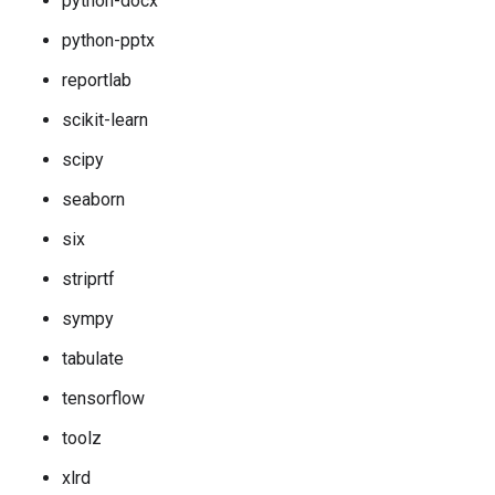
python-docx
python-pptx
reportlab
scikit-learn
scipy
seaborn
six
striprtf
sympy
tabulate
tensorflow
toolz
xlrd