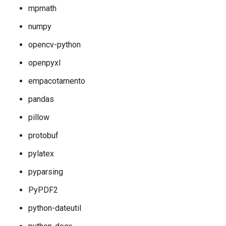
mpmath
numpy
opencv-python
openpyxl
empacotamento
pandas
pillow
protobuf
pylatex
pyparsing
PyPDF2
python-dateutil