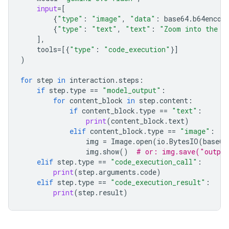
input
=
[
{
"type"
:
"image"
,
"data"
:
base64
.
b64encod
{
"type"
:
"text"
,
"text"
:
"Zoom into the e
],
tools
=
[{
"type"
:
"code_execution"
}]
)
for
step
in
interaction
.
steps
:
if
step
.
type
==
"model_output"
:
for
content_block
in
step
.
content
:
if
content_block
.
type
==
"text"
:
print
(
content_block
.
text
)
elif
content_block
.
type
==
"image"
:
img
=
Image
.
open
(
io
.
BytesIO
(
base64
img
.
show
()
# or: img.save("outpu
elif
step
.
type
==
"code_execution_call"
:
print
(
step
.
arguments
.
code
)
elif
step
.
type
==
"code_execution_result"
:
print
(
step
.
result
)