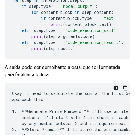
for
step
in
interaction
.
steps
:
if
step
.
type
==
"model_output"
:
for
content_block
in
step
.
content
:
if
content_block
.
type
==
"text"
:
print
(
content_block
.
text
)
elif
step
.
type
==
"code_execution_call"
:
print
(
step
.
arguments
.
code
)
elif
step
.
type
==
"code_execution_result"
:
print
(
step
.
result
)
A saída pode ser semelhante a esta, que foi formatada
para facilitar a leitura:
Okay, I need to calculate the sum of the first 50 p
approach this:

1.  **Generate Prime Numbers:** I'll use an iterat
    numbers. I'll start with 2 and check if each su
    by any number between 2 and its square root. If
2.  **Store Primes:** I'll store the prime numbers