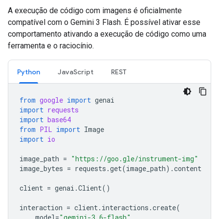
A execução de código com imagens é oficialmente
compatível com o Gemini 3 Flash. É possível ativar esse
comportamento ativando a execução de código como uma
ferramenta e o raciocínio.
Python
JavaScript
REST
from
google
import
genai
import
requests
import
base64
from
PIL
import
Image
import
io
image_path
=
"https://goo.gle/instrument-img"
image_bytes
=
requests
.
get
(
image_path
)
.
content
client
=
genai
.
Client
()
interaction
=
client
.
interactions
.
create
(
model
=
"gemini-3.6-flash"
,