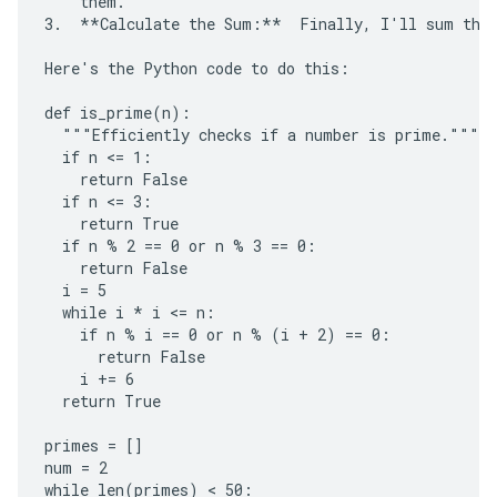
    them.

3.  **Calculate the Sum:**  Finally, I'll sum the 
Here's the Python code to do this:

def is_prime(n):

  """Efficiently checks if a number is prime."""

  if n <= 1:

    return False

  if n <= 3:

    return True

  if n % 2 == 0 or n % 3 == 0:

    return False

  i = 5

  while i * i <= n:

    if n % i == 0 or n % (i + 2) == 0:

      return False

    i += 6

  return True

primes = []

num = 2

while len(primes) < 50:
