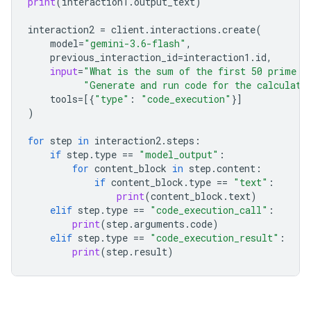
print
(
interaction1
.
output_text
)
interaction2
=
client
.
interactions
.
create
(
model
=
"gemini-3.6-flash"
,
previous_interaction_id
=
interaction1
.
id
,
input
=
"What is the sum of the first 50 prime n
"Generate and run code for the calculati
tools
=
[{
"type"
:
"code_execution"
}]
)
for
step
in
interaction2
.
steps
:
if
step
.
type
==
"model_output"
:
for
content_block
in
step
.
content
:
if
content_block
.
type
==
"text"
:
print
(
content_block
.
text
)
elif
step
.
type
==
"code_execution_call"
:
print
(
step
.
arguments
.
code
)
elif
step
.
type
==
"code_execution_result"
:
print
(
step
.
result
)