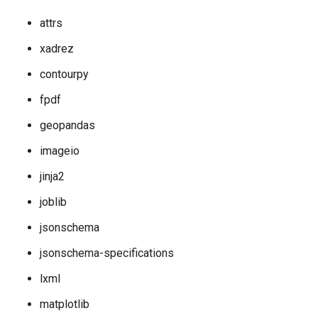
attrs
xadrez
contourpy
fpdf
geopandas
imageio
jinja2
joblib
jsonschema
jsonschema-specifications
lxml
matplotlib