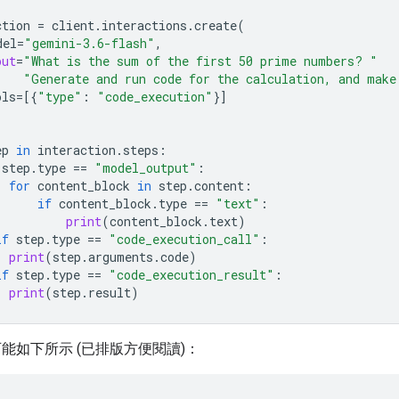
ction
=
client
.
interactions
.
create
(
del
=
"gemini-3.6-flash"
,
put
=
"What is the sum of the first 50 prime numbers? "
"Generate and run code for the calculation, and make
ols
=
[{
"type"
:
"code_execution"
}]
ep
in
interaction
.
steps
:
step
.
type
==
"model_output"
:
for
content_block
in
step
.
content
:
if
content_block
.
type
==
"text"
:
print
(
content_block
.
text
)
if
step
.
type
==
"code_execution_call"
:
print
(
step
.
arguments
.
code
)
if
step
.
type
==
"code_execution_result"
:
print
(
step
.
result
)
能如下所示 (已排版方便閱讀)：