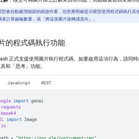
模型會自動處理細節的縮放作業，但您應明確提示模型使用程式碼執行其
碼來計算齒輪數量」或「將這張圖片旋轉成直向」。
片的程式碼執行功能
i 3 Flash 正式支援使用圖片執行程式碼。如要啟用這項行為，請同
工具和「思考」功能。
JavaScript
REST
oogle
import
genai
requests
base64
IL
import
Image
io
path
=
"https://goo.gle/instrument-img"