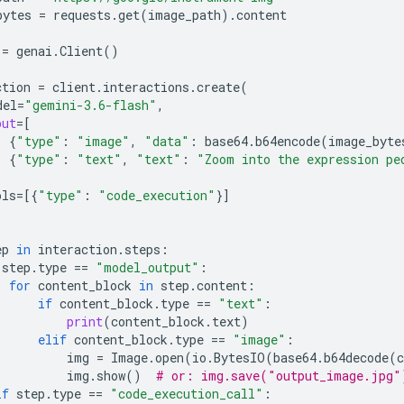
bytes
=
requests
.
get
(
image_path
)
.
content
=
genai
.
Client
()
ction
=
client
.
interactions
.
create
(
del
=
"gemini-3.6-flash"
,
put
=
[
{
"type"
:
"image"
,
"data"
:
base64
.
b64encode
(
image_byte
{
"type"
:
"text"
,
"text"
:
"Zoom into the expression pe
ols
=
[{
"type"
:
"code_execution"
}]
ep
in
interaction
.
steps
:
step
.
type
==
"model_output"
:
for
content_block
in
step
.
content
:
if
content_block
.
type
==
"text"
:
print
(
content_block
.
text
)
elif
content_block
.
type
==
"image"
:
img
=
Image
.
open
(
io
.
BytesIO
(
base64
.
b64decode
(
c
img
.
show
()
# or: img.save("output_image.jpg"
if
step
.
type
==
"code_execution_call"
: