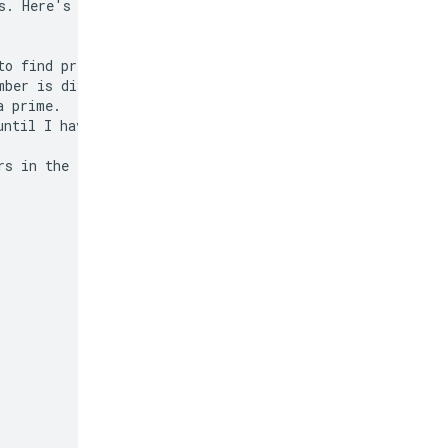
s. Here's how I'll

o find prime

ber is divisible

 prime.

ntil I have 50 of

s in the list.
