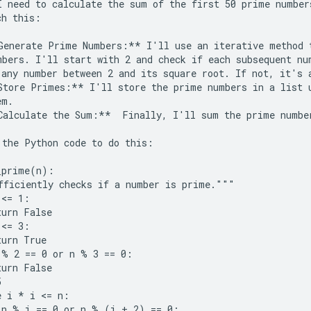
I need to calculate the sum of the first 50 prime number
h this:

Generate Prime Numbers:** I'll use an iterative method t
mbers. I'll start with 2 and check if each subsequent num
 any number between 2 and its square root. If not, it's a
Store Primes:** I'll store the prime numbers in a list u
m.

Calculate the Sum:**  Finally, I'll sum the prime number
 the Python code to do this:

_prime(n):

fficiently checks if a number is prime."""

<= 1:

urn False

<= 3:

urn True

 % 2 == 0 or n % 3 == 0:

urn False



 i * i <= n:

 n % i == 0 or n % (i + 2) == 0:
