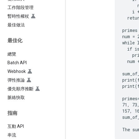
      r
工作階段管理
    i +
暫時性權杖
  retur
最佳做法
primes 
num = 2
最佳化
while 
  if i
總覽
    pr
  num +
Batch API
Webhook
sum_of
print(
彈性推論
print(
優先順序推斷
脈絡快取
primes
71, 73
157, 1
指南
sum_of_
互動 API
串流