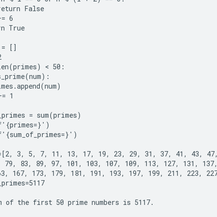
eturn False

= 6

n True

= []



len(primes) < 50:

s_prime(num):

imes.append(num)

= 1

_primes = sum(primes)

f'{primes=}')

f'{sum_of_primes=}')

=[2, 3, 5, 7, 11, 13, 17, 19, 23, 29, 31, 37, 41, 43, 47,
, 79, 83, 89, 97, 101, 103, 107, 109, 113, 127, 131, 137,
63, 167, 173, 179, 181, 191, 193, 197, 199, 211, 223, 227
primes=5117
