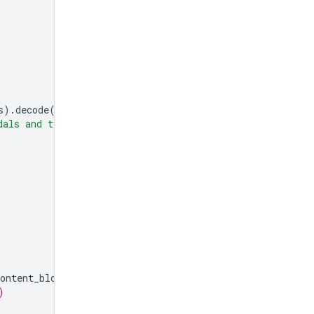
s
)
.
decode
(
'utf-8'
),
"mime_type"
:
"image/jpeg"
},
dals and tell me how many pedals are there?"
}
ontent_block
.
data
)))
)