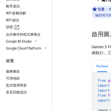
帳單資訊
注意：
API 疑難排解
「編寫程式
API 錯誤
狀態
啟用圖
合作夥伴和程式庫整合
Google AI Studio
Gemin
Google Cloud Platform
碼執行」
政策
Python
服務條款
可用地區
from
g
import
監控濫用情形
import
意見回饋資訊
from
P
import
image_