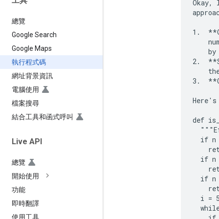
工具
Okay, 
approac
總覽
1.  **
Google Search
    nu
Google Maps
    by
2.  **
執行程式碼
    the
網址背景資訊
3.  **
電腦使用
Here's
檔案搜尋
結合工具和函式呼叫
def is
  """E
  if n 
Live API
    ret
  if n 
總覽
    ret
開始使用
  if n
    ret
功能
  i = 5
即時翻譯
  while
    if
使用工具