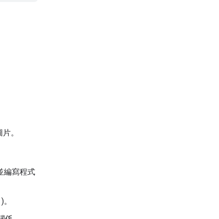
查圖片。
並編寫程式
)。
關係。