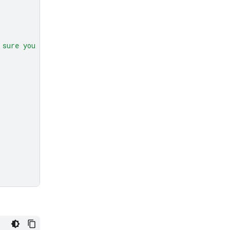
 sure you get all 50."
,