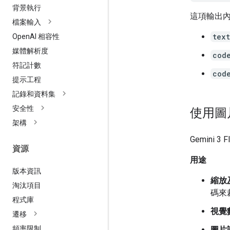
背景執行
這項輸出
檔案輸入
text
Open
AI 相容性
媒體解析度
cod
符記計數
cod
提示工程
記錄和資料集
安全性
使用圖片
架構
Gemini
資源
用途
版本資訊
縮放
淘汰項目
碼來
程式庫
視覺
遷移
頻率限制
圖片