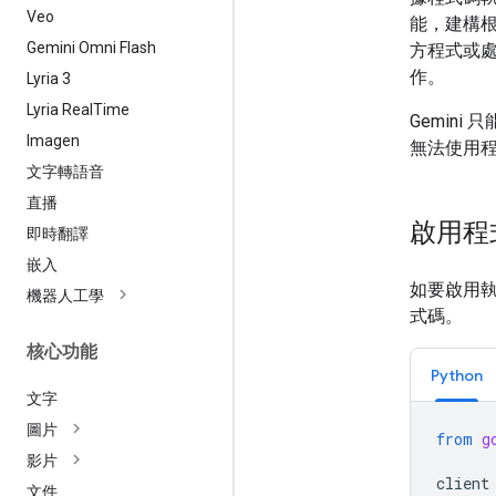
Veo
能，建構
Gemini Omni Flash
方程式或
作。
Lyria 3
Lyria Real
Time
Gemini
Imagen
無法使用
文字轉語音
直播
啟用程
即時翻譯
嵌入
如要啟用
機器人工學
式碼。
核心功能
Python
文字
圖片
from
g
影片
client
文件