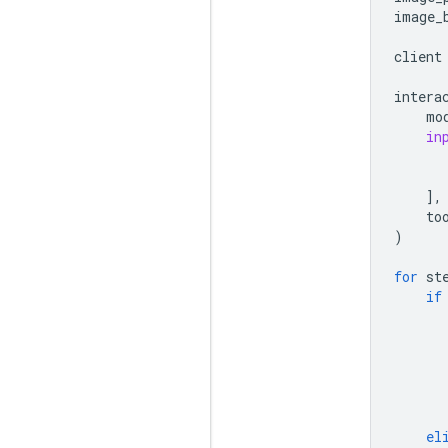
image_
client
intera
mo
in
],
to
)
for
st
if
el