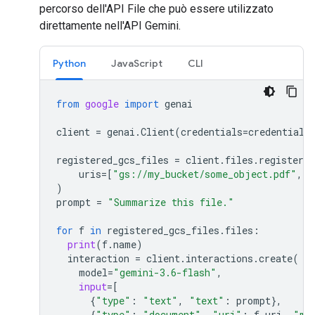
percorso dell'API File che può essere utilizzato
direttamente nell'API Gemini.
Python
JavaScript
CLI
from
google
import
genai
client
=
genai
.
Client
(
credentials
=
credentials
registered_gcs_files
=
client
.
files
.
register_f
uris
=
[
"gs://my_bucket/some_object.pdf"
,
"
)
prompt
=
"Summarize this file."
for
f
in
registered_gcs_files
.
files
:
print
(
f
.
name
)
interaction
=
client
.
interactions
.
create
(
model
=
"gemini-3.6-flash"
,
input
=
[
{
"type"
:
"text"
,
"text"
:
prompt
},
{
"type"
:
"document"
,
"uri"
:
f
.
uri
,
"mi