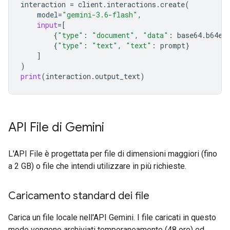
interaction
=
client
.
interactions
.
create
(
model
=
"gemini-3.6-flash"
,
input
=
[
{
"type"
:
"document"
,
"data"
:
base64
.
b64en
{
"type"
:
"text"
,
"text"
:
prompt
}
]
)
print
(
interaction
.
output_text
)
API File di Gemini
L'API File è progettata per file di dimensioni maggiori (fino
a 2 GB) o file che intendi utilizzare in più richieste.
Caricamento standard dei file
Carica un file locale nell'API Gemini. I file caricati in questo
modo vengono archiviati temporaneamente (48 ore) ed