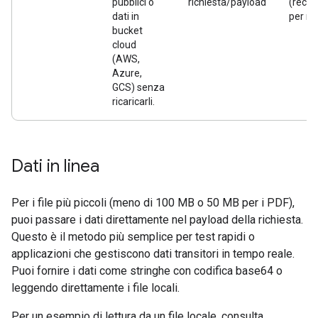
pubblici o
richiesta/payload
(recup
dati in
per ri
bucket
cloud
(AWS,
Azure,
GCS) senza
ricaricarli.
Dati in linea
Per i file più piccoli (meno di 100 MB o 50 MB per i PDF),
puoi passare i dati direttamente nel payload della richiesta.
Questo è il metodo più semplice per test rapidi o
applicazioni che gestiscono dati transitori in tempo reale.
Puoi fornire i dati come stringhe con codifica base64 o
leggendo direttamente i file locali.
Per un esempio di lettura da un file locale, consulta