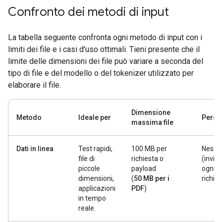
Confronto dei metodi di input
La tabella seguente confronta ogni metodo di input con i
limiti dei file e i casi d'uso ottimali. Tieni presente che il
limite delle dimensioni dei file può variare a seconda del
tipo di file e del modello o del tokenizer utilizzato per
elaborare il file.
Dimensione
Metodo
Ideale per
Persi
massima file
Dati in linea
Test rapidi,
100 MB per
Nessu
file di
richiesta o
(invia
piccole
payload
ogni
dimensioni,
(
50 MB per i
richie
applicazioni
PDF
)
in tempo
reale.