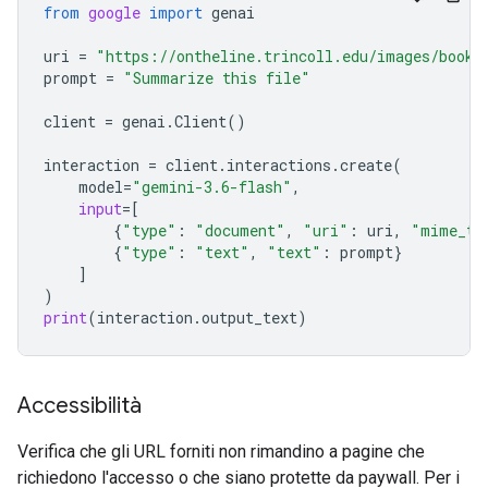
from
google
import
genai
uri
=
"https://ontheline.trincoll.edu/images/bookd
prompt
=
"Summarize this file"
client
=
genai
.
Client
()
interaction
=
client
.
interactions
.
create
(
model
=
"gemini-3.6-flash"
,
input
=
[
{
"type"
:
"document"
,
"uri"
:
uri
,
"mime_ty
{
"type"
:
"text"
,
"text"
:
prompt
}
]
)
print
(
interaction
.
output_text
)
Accessibilità
Verifica che gli URL forniti non rimandino a pagine che
richiedono l'accesso o che siano protette da paywall. Per i