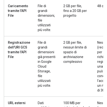
Caricamento
File di
2 GB per file,
48 ore
tramite l'API
grandi
fino a 20 GB per
File
dimensioni,
progetto
file
utilizzati
più volte.
Registrazione
File di
2 GB per file,
Nessu
dell'URI GCS
grandi
nessun limite di
(recup
tramite l'API
dimensioni
spazio di
per
File
già presenti
archiviazione
richies
in Google
complessivo
regist
Cloud
una t
Storage,
può
file
conce
utilizzati
l'acce
più volte.
un ma
di 30 g
URL esterni
Dati
100 MB per
Nessu