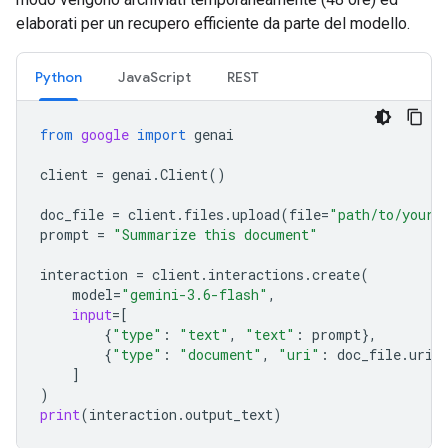
elaborati per un recupero efficiente da parte del modello.
Python
JavaScript
REST
from
google
import
genai
client
=
genai
.
Client
()
doc_file
=
client
.
files
.
upload
(
file
=
"path/to/your/
prompt
=
"Summarize this document"
interaction
=
client
.
interactions
.
create
(
model
=
"gemini-3.6-flash"
,
input
=
[
{
"type"
:
"text"
,
"text"
:
prompt
},
{
"type"
:
"document"
,
"uri"
:
doc_file
.
uri
,
]
)
print
(
interaction
.
output_text
)