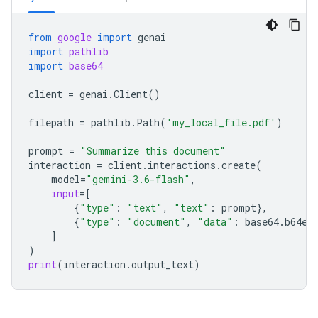
from
google
import
genai
import
pathlib
import
base64
client
=
genai
.
Client
()
filepath
=
pathlib
.
Path
(
'my_local_file.pdf'
)
prompt
=
"Summarize this document"
interaction
=
client
.
interactions
.
create
(
model
=
"gemini-3.6-flash"
,
input
=
[
{
"type"
:
"text"
,
"text"
:
prompt
},
{
"type"
:
"document"
,
"data"
:
base64
.
b64en
]
)
print
(
interaction
.
output_text
)