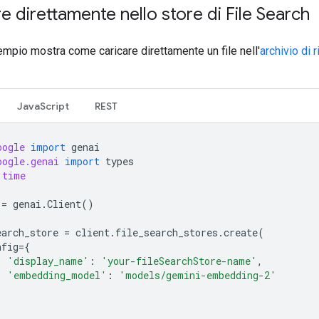
e direttamente nello store di File Search
mpio mostra come caricare direttamente un file nell'
archivio di 
JavaScript
REST
oogle
import
genai
oogle.genai
import
types
time
=
genai
.
Client
()
earch_store
=
client
.
file_search_stores
.
create
(
nfig
=
{
'display_name'
:
'your-fileSearchStore-name'
,
'embedding_model'
:
'models/gemini-embedding-2'