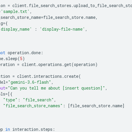
ion
=
client
.
file_search_stores
.
upload_to_file_search_st
=
'sample.txt'
,
_search_store_name
=
file_search_store
.
name
,
ig
=
{
'display_name'
:
'display-file-name'
,
not
operation
.
done
:
me
.
sleep
(
5
)
eration
=
client
.
operations
.
get
(
operation
)
ction
=
client
.
interactions
.
create
(
del
=
"gemini-3.6-flash"
,
put
=
"Can you tell me about [insert question]"
,
ols
=
[{
"type"
:
"file_search"
,
"file_search_store_names"
:
[
file_search_store
.
name
]
ep
in
interaction
.
steps
: