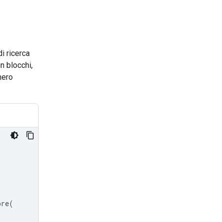
di ricerca
n blocchi,
mero
ore
(