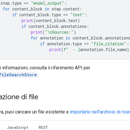
step
.
type
==
"model_output"
:
for
content_block
in
step
.
content
:
if
content_block
.
type
==
"text"
:
print
(
content_block
.
text
)
if
content_block
.
annotations
:
print
(
"
\n
Sources:"
)
for
annotation
in
content_block
.
annotation
if
annotation
.
type
==
"file_citation"
:
print
(
f
"  - 
{
annotation
.
file_name
}
ri informazioni, consulta il riferimento API per
FileSearchStore
.
zione di file
iva, puoi caricare un file esistente e
importarlo nell'archivio di rice
JavaScript
REST