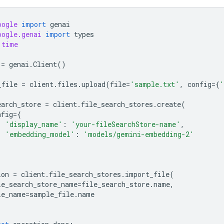
oogle
import
genai
oogle.genai
import
types
time
=
genai
.
Client
()
_file
=
client
.
files
.
upload
(
file
=
'sample.txt'
,
config
=
{
'
earch_store
=
client
.
file_search_stores
.
create
(
nfig
=
{
'display_name'
:
'your-fileSearchStore-name'
,
'embedding_model'
:
'models/gemini-embedding-2'
ion
=
client
.
file_search_stores
.
import_file
(
le_search_store_name
=
file_search_store
.
name
,
le_name
=
sample_file
.
name