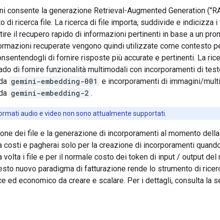
ni consente la generazione Retrieval-Augmented Generation ("RA
 di ricerca file. La ricerca di file importa, suddivide e indicizza i 
ire il recupero rapido di informazioni pertinenti in base a un prom
ormazioni recuperate vengono quindi utilizzate come contesto pe
nsentendogli di fornire risposte più accurate e pertinenti. La ricer
ado di fornire funzionalità multimodali con incorporamenti di tes
 da
gemini-embedding-001
e incorporamenti di immagini/mult
 da
gemini-embedding-2
.
formati audio e video non sono attualmente supportati.
ione dei file e la generazione di incorporamenti al momento dell
costi e pagherai solo per la creazione di incorporamenti quando
a volta i file e per il normale costo dei token di input / output de
sto nuovo paradigma di fatturazione rende lo strumento di ricerc
e ed economico da creare e scalare. Per i dettagli, consulta la 