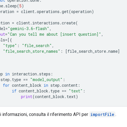
not
operation
.
done
:
me
.
sleep
(
5
)
eration
=
client
.
operations
.
get
(
operation
)
ction
=
client
.
interactions
.
create
(
del
=
"gemini-3.6-flash"
,
put
=
"Can you tell me about [insert question]"
,
ols
=
[{
"type"
:
"file_search"
,
"file_search_store_names"
:
[
file_search_store
.
name
]
ep
in
interaction
.
steps
:
step
.
type
==
"model_output"
:
for
content_block
in
step
.
content
:
if
content_block
.
type
==
"text"
:
print
(
content_block
.
text
)
ri informazioni, consulta il riferimento API per
importFile
.