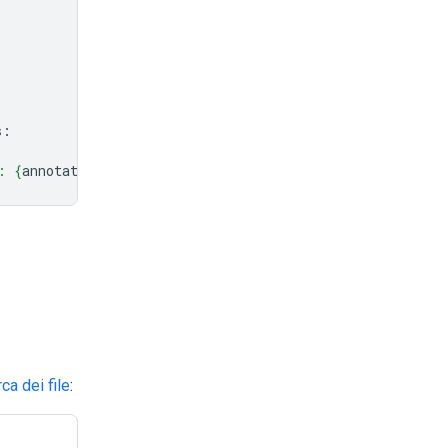
s
:
: 
{
annotation
.
source
}
"
)
rca dei file
: