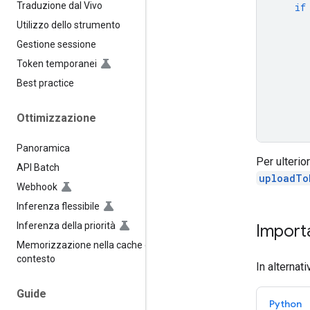
Traduzione dal Vivo
if
Utilizzo dello strumento
Gestione sessione
Token temporanei
Best practice
Ottimizzazione
Panoramica
Per ulterio
API Batch
uploadTo
Webhook
Inferenza flessibile
Inferenza della priorità
Importa
Memorizzazione nella cache del
contesto
In alternat
Guide
Python