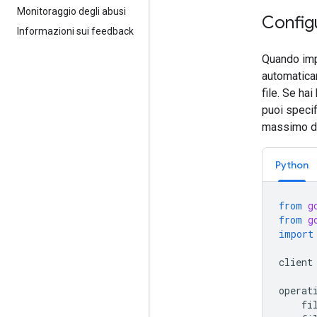
Monitoraggio degli abusi
Config
Informazioni sui feedback
Quando impo
automaticam
file. Se ha
puoi speci
massimo di
Python
from
g
from
g
import
client
operat
fi