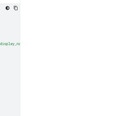
display_name'
:
'display_file_name'
})