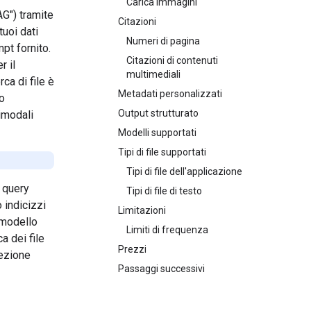
Carica immagini
G") tramite
Citazioni
tuoi dati
Numeri di pagina
pt fornito.
Citazioni di contenuti
r il
multimediali
ca di file è
Metadati personalizzati
to
Output strutturato
imodali
Modelli supportati
Tipi di file supportati
Tipi di file dell'applicazione
a query
Tipi di file di testo
 indicizzi
Limitazioni
l modello
Limiti di frequenza
a dei file
Prezzi
sezione
Passaggi successivi