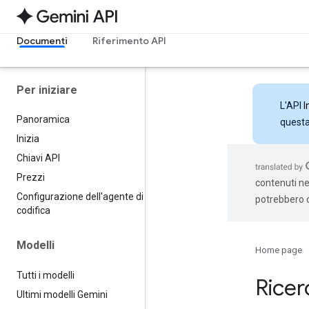
Documenti
Riferimento API
Per iniziare
L'API
I
Panoramica
questa 
Inizia
Chiavi API
Prezzi
contenuti nel
Configurazione dell'agente di
potrebbero c
codifica
Modelli
Home page
Tutti i modelli
Ricerc
Ultimi modelli Gemini