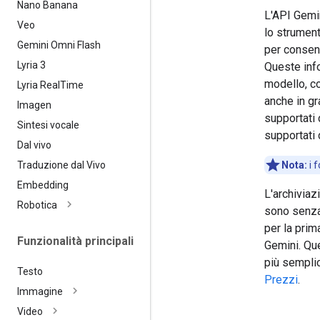
Nano Banana
L'API Gemi
Veo
lo strumento
Gemini Omni Flash
per consent
Lyria 3
Queste inf
modello, co
Lyria Real
Time
anche in gr
Imagen
supportati
Sintesi vocale
supportati
Dal vivo
Traduzione dal Vivo
Nota:
i 
Embedding
L'archiviaz
Robotica
sono senza 
per la prim
Funzionalità principali
Gemini. Que
più semplic
Testo
Prezzi
.
Immagine
Video