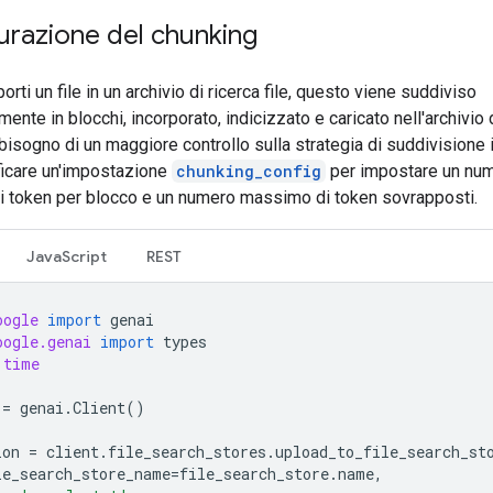
urazione del chunking
rti un file in un archivio di ricerca file, questo viene suddiviso
ente in blocchi, incorporato, indicizzato e caricato nell'archivio 
i bisogno di un maggiore controllo sulla strategia di suddivisione i
ficare un'impostazione
chunking_config
per impostare un nu
 token per blocco e un numero massimo di token sovrapposti.
JavaScript
REST
oogle
import
genai
oogle.genai
import
types
time
=
genai
.
Client
()
ion
=
client
.
file_search_stores
.
upload_to_file_search_st
le_search_store_name
=
file_search_store
.
name
,