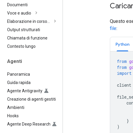
Caricar
Documenti
Voce e audio
Questo ese
Elaborazione in corso…
file
:
Output strutturati
Chiamata di funzione
Python
Contesto lungo
from
g
Agenti
from
g
import
Panoramica
Guida rapida
client
Agente Antigravity
file_s
Creazione di agenti gestiti
co
Ambienti
Hooks
}
Agente Deep Research
)