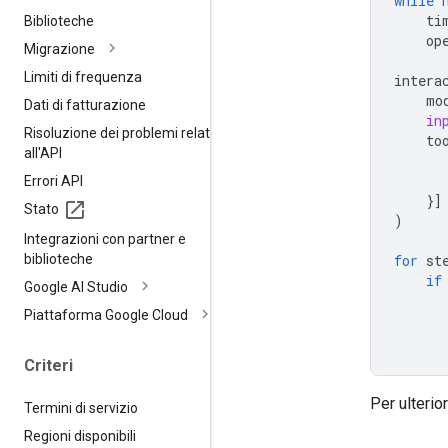
while
ti
Biblioteche
op
Migrazione
Limiti di frequenza
intera
mo
Dati di fatturazione
in
Risoluzione dei problemi relativi
to
all'API
Errori API
}]
Stato
)
Integrazioni con partner e
biblioteche
for
st
if
Google AI Studio
Piattaforma Google Cloud
Criteri
Per ulterio
Termini di servizio
Regioni disponibili