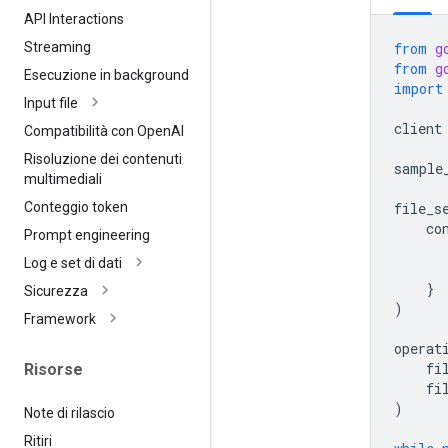
API Interactions
from
g
Streaming
from
g
Esecuzione in background
import
Input file
client
Compatibilità con Open
AI
Risoluzione dei contenuti
sample
multimediali
file_s
Conteggio token
co
Prompt engineering
Log e set di dati
}
Sicurezza
)
Framework
operat
fi
Risorse
fi
)
Note di rilascio
Ritiri