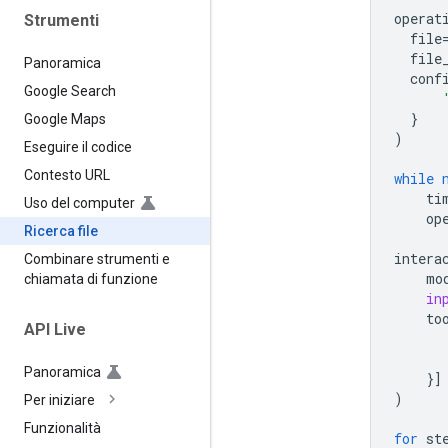
operat
Strumenti
file
file
Panoramica
conf
Google Search
}
Google Maps
)
Eseguire il codice
Contesto URL
while
ti
Uso del computer
op
Ricerca file
intera
Combinare strumenti e
mo
chiamata di funzione
in
to
API Live
Panoramica
}]
)
Per iniziare
Funzionalità
for
st