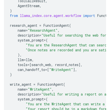
ToolCallResult
,
AgentStream
,
)
from
llama_index.core.agent.workflow
import
Functi
research_agent
=
FunctionAgent
(
name
=
"ResearchAgent"
,
description
=
"Useful for searching the web for 
system_prompt
=
(
"You are the ResearchAgent that can search
"Once notes are recorded and you are satis
),
llm
=
llm
,
tools
=
[
search_web
,
record_notes
],
can_handoff_to
=
[
"WriteAgent"
],
)
write_agent
=
FunctionAgent
(
name
=
"WriteAgent"
,
description
=
"Useful for writing a report on a 
system_prompt
=
(
"You are the WriteAgent that can write a r
"Your report should be in a markdown forma