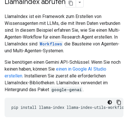
Llama
Index abrufen
LlamaIndex ist ein Framework zum Erstellen von
Wissensagenten mit LLMs, die mit Ihren Daten verbunden
sind. In diesem Beispiel erfahren Sie, wie Sie einen Multi-
Agenten-Workflow für einen Research Agent erstellen. In
LlamaIndex sind
Workflows
die Bausteine von Agenten-
und Multi-Agenten-Systemen.
Sie benötigen einen Gemini API-Schlüssel. Wenn Sie noch
keinen haben, können Sie
einen in Google AI Studio
erstellen
. Installieren Sie zuerst alle erforderlichen
LlamaIndex-Bibliotheken. LlamaIndex verwendet im
Hintergrund das Paket
google-genai
.
pip
install
llama
-
index
llama
-
index
-
utils
-
workflow