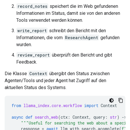
record_notes
speichert die im Web gefundenen
Informationen im Status, damit sie von den anderen
Tools verwendet werden können.
write_report
schreibt den Bericht mit den
Informationen, die vom
ResearchAgent
gefunden
wurden.
review_report
überprüft den Bericht und gibt
Feedback.
Die Klasse
Context
übergibt den Status zwischen
Agenten/Tools und jeder Agent hat Zugriff auf den
aktuellen Status des Systems.
from
llama_index.core.workflow
import
Context
async
def
search_web
(
ctx
:
Context
,
query
:
str
)
-
> 
"""Useful for searching the web about a specif
response
=
await
llm_with_search
.
acomplete
(
f
""