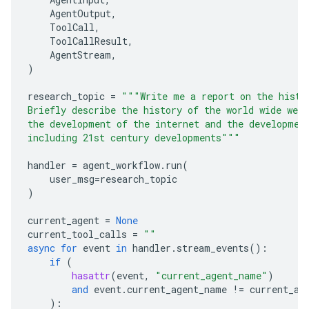
AgentOutput
,
ToolCall
,
ToolCallResult
,
AgentStream
,
)
research_topic
=
"""Write me a report on the histo
Briefly describe the history of the world wide web,
the development of the internet and the developmen
including 21st century developments"""
handler
=
agent_workflow
.
run
(
user_msg
=
research_topic
)
current_agent
=
None
current_tool_calls
=
""
async
for
event
in
handler
.
stream_events
():
if
(
hasattr
(
event
,
"current_agent_name"
)
and
event
.
current_agent_name
!=
current_ag
):