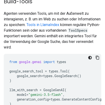
Build-Tools
Agenten verwenden Tools, um mit der Außenwelt zu
interagieren, z. B. um im Web zu suchen oder Informationen
zu speichern.
Tools in LlamaIndex
können reguläre Python-
Funktionen sein oder aus vorhandenen
ToolSpecs
importiert werden. Gemini enthält ein integriertes Tool für
die Verwendung der Google Suche, das hier verwendet
wird.
from
google.genai
import
types
google_search_tool
=
types
.
Tool
(
google_search
=
types
.
GoogleSearch
()
)
llm_with_search
=
GoogleGenAI
(
model
=
"gemini-3.5-flash"
,
generation_config
=
types
.
GenerateContentConfig
(
)