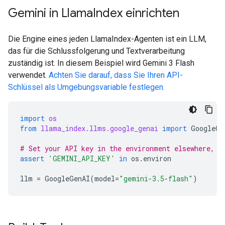
Gemini in Llama
Index einrichten
Die Engine eines jeden LlamaIndex-Agenten ist ein LLM,
das für die Schlussfolgerung und Textverarbeitung
zuständig ist. In diesem Beispiel wird Gemini 3 Flash
verwendet.
Achten Sie darauf, dass Sie Ihren API-
Schlüssel als Umgebungsvariable festlegen.
import
os
from
llama_index.llms.google_genai
import
GoogleGe
# Set your API key in the environment elsewhere, o
assert
'GEMINI_API_KEY'
in
os
.
environ
llm
=
GoogleGenAI
(
model
=
"gemini-3.5-flash"
)