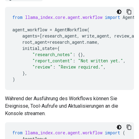
from
llama_index.core.agent.workflow
import
AgentW
agent_workflow
=
AgentWorkflow
(
agents
=
[
research_agent
,
write_agent
,
review_age
root_agent
=
research_agent
.
name
,
initial_state
=
{
"research_notes"
:
{},
"report_content"
:
"Not written yet."
,
"review"
:
"Review required."
,
},
)
Während der Ausführung des Workflows können Sie
Ereignisse, Tool-Aufrufe und Aktualisierungen an die
Konsole streamen.
from
llama_index.core.agent.workflow
import
(
AgentInput
,