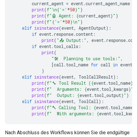
current_agent
=
event
.
current_agent_name
print
(
f
"
\n
{
'='
*
50
}
"
)
print
(
f
"🤖 Agent: 
{
current_agent
}
"
)
print
(
f
"
{
'='
*
50
}
\n
"
)
elif
isinstance
(
event
,
AgentOutput
):
if
event
.
response
.
content
:
print
(
"📤 Output:"
,
event
.
response
.
con
if
event
.
tool_calls
:
print
(
"🛠️  Planning to use tools:"
,
[
call
.
tool_name
for
call
in
event
.
)
elif
isinstance
(
event
,
ToolCallResult
):
print
(
f
"🔧 Tool Result (
{
event
.
tool_name
}
)
print
(
f
"  Arguments: 
{
event
.
tool_kwargs
}
"
)
print
(
f
"  Output: 
{
event
.
tool_output
}
"
)
elif
isinstance
(
event
,
ToolCall
):
print
(
f
"🔨 Calling Tool: 
{
event
.
tool_name
}
print
(
f
"  With arguments: 
{
event
.
tool_kwar
Nach Abschluss des Workflows können Sie die endgültige