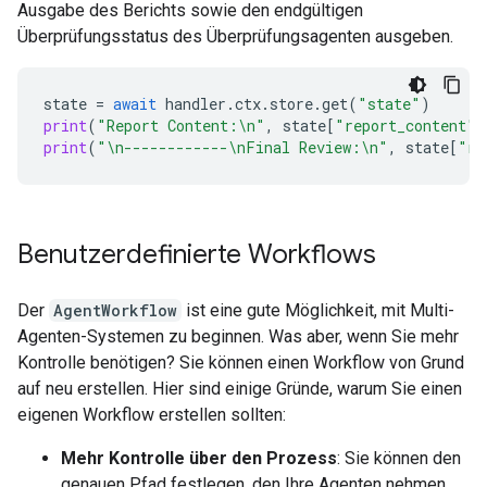
Ausgabe des Berichts sowie den endgültigen
Überprüfungsstatus des Überprüfungsagenten ausgeben.
state
=
await
handler
.
ctx
.
store
.
get
(
"state"
)
print
(
"Report Content:
\n
"
,
state
[
"report_content"
]
print
(
"
\n
------------
\n
Final Review:
\n
"
,
state
[
"re
Benutzerdefinierte Workflows
Der
AgentWorkflow
ist eine gute Möglichkeit, mit Multi-
Agenten-Systemen zu beginnen. Was aber, wenn Sie mehr
Kontrolle benötigen? Sie können einen Workflow von Grund
auf neu erstellen. Hier sind einige Gründe, warum Sie einen
eigenen Workflow erstellen sollten:
Mehr Kontrolle über den Prozess
: Sie können den
genauen Pfad festlegen, den Ihre Agenten nehmen.