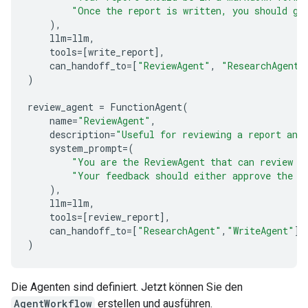
"Once the report is written, you should ge
),
llm
=
llm
,
tools
=
[
write_report
],
can_handoff_to
=
[
"ReviewAgent"
,
"ResearchAgent"
)
review_agent
=
FunctionAgent
(
name
=
"ReviewAgent"
,
description
=
"Useful for reviewing a report and
system_prompt
=
(
"You are the ReviewAgent that can review a
"Your feedback should either approve the c
),
llm
=
llm
,
tools
=
[
review_report
],
can_handoff_to
=
[
"ResearchAgent"
,
"WriteAgent"
],
)
Die Agenten sind definiert. Jetzt können Sie den
AgentWorkflow
erstellen und ausführen.