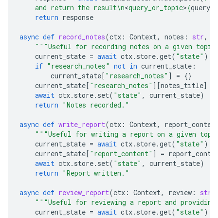
    and return the result
\n
<
query_or_topic
>
{
query
}
<
return
response
async
def
record_notes
(
ctx
:
Context
,
notes
:
str
,
n
"""Useful for recording notes on a given topic
current_state
=
await
ctx
.
store
.
get
(
"state"
)
if
"research_notes"
not
in
current_state
:
current_state
[
"research_notes"
]
=
{}
current_state
[
"research_notes"
][
notes_title
]
=
await
ctx
.
store
.
set
(
"state"
,
current_state
)
return
"Notes recorded."
async
def
write_report
(
ctx
:
Context
,
report_conten
"""Useful for writing a report on a given topi
current_state
=
await
ctx
.
store
.
get
(
"state"
)
current_state
[
"report_content"
]
=
report_conte
await
ctx
.
store
.
set
(
"state"
,
current_state
)
return
"Report written."
async
def
review_report
(
ctx
:
Context
,
review
:
str
)
"""Useful for reviewing a report and providing
current_state
=
await
ctx
.
store
.
get
(
"state"
)