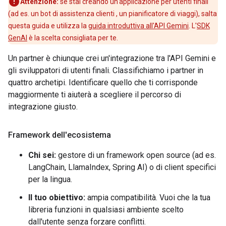
Attenzione:
se stai creando un'applicazione per utenti finali
(ad es. un bot di assistenza clienti , un pianificatore di viaggi), salta
questa guida e utilizza la
guida introduttiva all'API Gemini
. L'
SDK
GenAI
è la scelta consigliata per te.
Un partner è chiunque crei un'integrazione tra l'API Gemini e
gli sviluppatori di utenti finali. Classifichiamo i partner in
quattro archetipi. Identificare quello che ti corrisponde
maggiormente ti aiuterà a scegliere il percorso di
integrazione giusto.
Framework dell'ecosistema
Chi sei:
gestore di un framework open source (ad es.
LangChain, LlamaIndex, Spring AI) o di client specifici
per la lingua.
Il tuo obiettivo:
ampia compatibilità. Vuoi che la tua
libreria funzioni in qualsiasi ambiente scelto
dall'utente senza forzare conflitti.