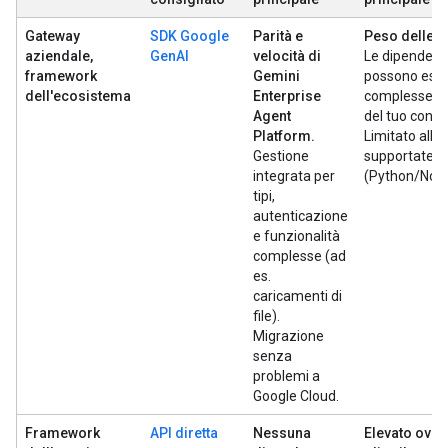
Gateway
SDK Google
Parità e
Peso delle 
aziendale,
GenAI
velocità di
Le dipendenze
framework
Gemini
possono ess
dell'ecosistema
Enterprise
complesse e a
Agent
del tuo contro
Platform.
Limitato alle 
Gestione
supportate
integrata per
(Python/Nod
tipi,
autenticazione
e funzionalità
complesse (ad
es.
caricamenti di
file).
Migrazione
senza
problemi a
Google Cloud.
Framework
API diretta
Nessuna
Elevato over