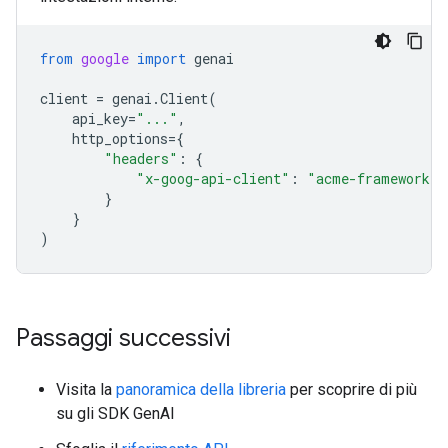
from
google
import
genai
client
=
genai
.
Client
(
api_key
=
"..."
,
http_options
=
{
"headers"
:
{
"x-goog-api-client"
:
"acme-framework/1
}
}
)
Passaggi successivi
Visita la
panoramica della libreria
per scoprire di più
su gli SDK GenAI