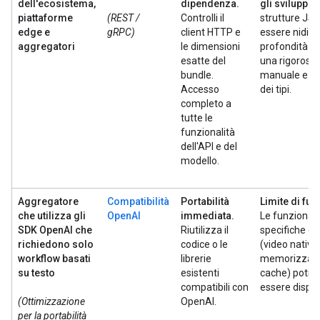
dell'ecosistema,
dipendenza.
gli sviluppato
piattaforme
(REST /
Controlli il
strutture JS
edge e
gRPC)
client HTTP e
essere nidific
aggregatori
le dimensioni
profondità e 
esatte del
una rigorosa 
bundle.
manuale e un
Accesso
dei tipi.
completo a
tutte le
funzionalità
dell'API e del
modello.
Aggregatore
Compatibilità
Portabilità
Limite di fun
che utilizza gli
OpenAI
immediata.
Le funzionali
SDK OpenAI che
Riutilizza il
specifiche de
richiedono solo
codice o le
(video nativo,
workflow basati
librerie
memorizzazi
su testo
esistenti
cache) potre
compatibili con
essere disponi
(Ottimizzazione
OpenAI.
per la portabilità