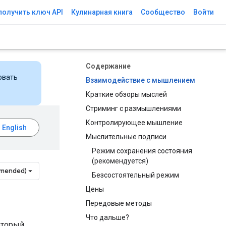
получить ключ API
Кулинарная книга
Сообщество
Войти
Содержание
овать
Взаимодействие с мышлением
Краткие обзоры мыслей
Стриминг с размышлениями
Контролирующее мышление
Мыслительные подписи
Режим сохранения состояния
(рекомендуется)
mmended)
Безсостоятельный режим
Цены
Передовые методы
Что дальше?
оторый