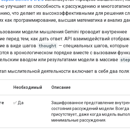
но улучшает их способность к рассуждению и многоэтапно
анию, что делает их высокоэффективными для решения с
ких как программирование, высшая математика и анализ да
ьзовании модели мышления Gemini проводит внутреннее
е перед тем, как дать ответ. API взаимодействий отображ
ие в виде шагов
thought
— специальных шагов, которые
тся в хронологическом порядке вместе с вызовами функ
ельским вводом или результатами модели в массиве
ste
ап мыслительной деятельности включает в себя два поля:
Необходимый
Описание
re
✅ Да
Зашифрованное представление внутре
состояния рассуждений модели. Всегда
присутствует, даже когда модель выпо
минимальные рассуждения.