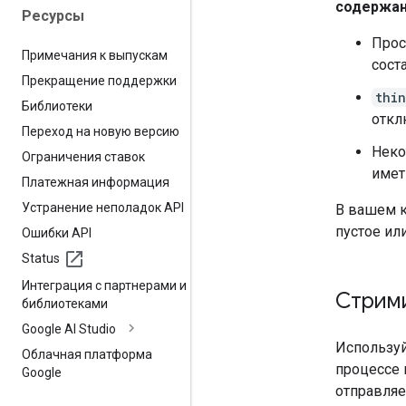
содержа
Ресурсы
Прос
Примечания к выпускам
сост
Прекращение поддержки
thi
Библиотеки
откл
Переход на новую версию
Неко
Ограничения ставок
имет
Платежная информация
Устранение неполадок API
В вашем к
пустое или
Ошибки API
Status
Интеграция с партнерами и
Стрим
библиотеками
Google AI Studio
Используй
Облачная платформа
процессе 
Google
отправляе