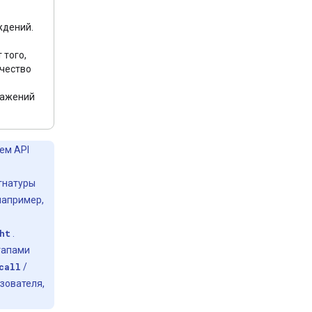
ждений.
т того,
чество
ражений
ем API
гнатуры
например,
ht
.
тапами
call
/
зователя,