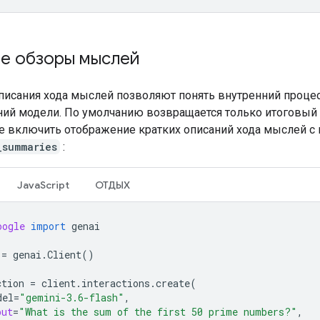
ие обзоры мыслей
писания хода мыслей позволяют понять внутренний проце
ий модели. По умолчанию возвращается только итоговый 
 включить отображение кратких описаний хода мыслей 
_summaries
:
JavaScript
ОТДЫХ
oogle
import
genai
=
genai
.
Client
()
ction
=
client
.
interactions
.
create
(
del
=
"gemini-3.6-flash"
,
put
=
"What is the sum of the first 50 prime numbers?"
,