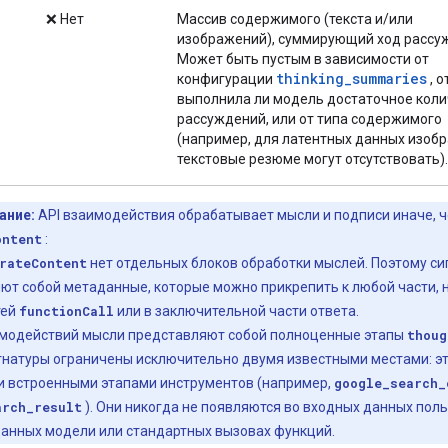
❌ Нет
Массив содержимого (текста и/или
изображений), суммирующий ход рассу
Может быть пустым в зависимости от
thinking_summaries
конфигурации
, о
выполнила ли модель достаточное коли
рассуждений, или от типа содержимого
(например, для латентных данных изоб
текстовые резюме могут отсутствовать).
ание:
API взаимодействия обрабатывает мысли и подписи иначе, ч
ontent
:
rateContent
нет отдельных блоков обработки мыслей. Поэтому си
ют собой метаданные, которые можно прикрепить к любой части, 
тей
functionCall
или в заключительной части ответа.
аимодействий мысли представляют собой полноценные этапы
thoug
гнатуры ограничены исключительно двумя известными местами: э
и встроенными этапами инструментов (например,
google_search_
arch_result
). Они никогда не появляются во входных данных поль
анных модели или стандартных вызовах функций.