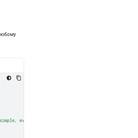
любому
simple, everyday example."