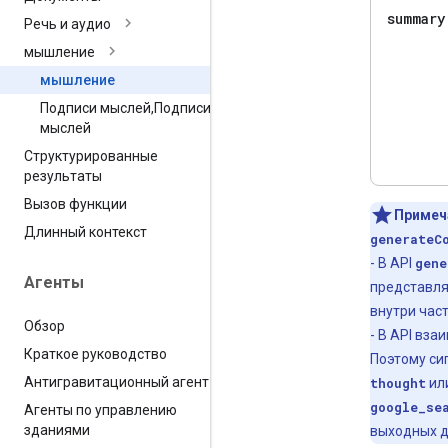
summary
Речь и аудио
мышление
мышление
Подписи мыслей
,
Подписи
мыслей
Структурированные
результаты
Вызов функции
Примеч
Длинный контекст
generateC
- В API
gene
Агенты
представля
внутри час
Обзор
- В API вз
Краткое руководство
Поэтому си
Антигравитационный агент
thought
ил
google_se
Агенты по управлению
зданиями
выходных д