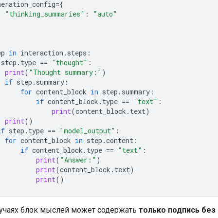
neration_config
=
{
"thinking_summaries"
:
"auto"
ep
in
interaction
.
steps
:
step
.
type
==
"thought"
:
print
(
"Thought summary:"
)
if
step
.
summary
:
for
content_block
in
step
.
summary
:
if
content_block
.
type
==
"text"
:
print
(
content_block
.
text
)
print
()
if
step
.
type
==
"model_output"
:
for
content_block
in
step
.
content
:
if
content_block
.
type
==
"text"
:
print
(
"Answer:"
)
print
(
content_block
.
text
)
print
()
лучаях блок мыслей может содержать
только подпись без