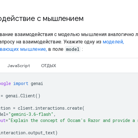
одействие с мышлением
вание взаимодействия с моделью мышления аналогично 
апросу на взаимодействие. Укажите одну из
моделей,
вающих мышление,
в поле
model
:
JavaScript
ОТДЫХ
oogle
import
genai
=
genai
.
Client
()
ction
=
client
.
interactions
.
create
(
del
=
"gemini-3.6-flash"
,
put
=
"Explain the concept of Occam's Razor and provide a 
interaction
.
output_text
)