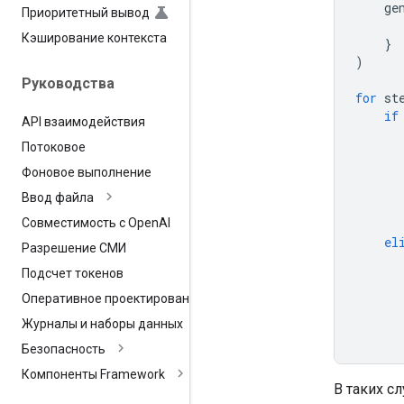
ge
Приоритетный вывод
Кэширование контекста
}
)
Руководства
for
st
if
API взаимодействия
Потоковое
Фоновое выполнение
Ввод файла
Совместимость с Open
AI
el
Разрешение СМИ
Подсчет токенов
Оперативное проектирование
Журналы и наборы данных
Безопасность
Компоненты Framework
В таких с