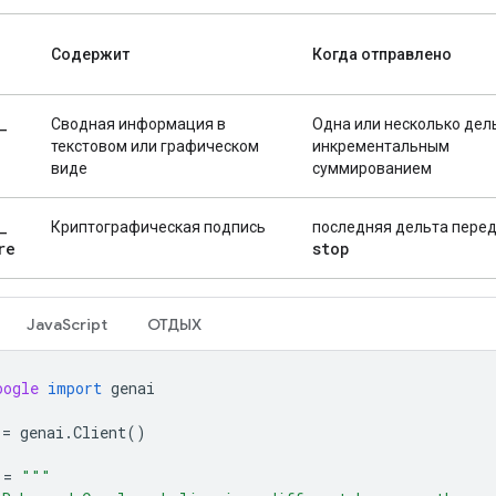
Содержит
Когда отправлено
_
Сводная информация в
Одна или несколько дель
текстовом или графическом
инкрементальным
виде
суммированием
_
Криптографическая подпись
последняя дельта пере
re
stop
JavaScript
ОТДЫХ
oogle
import
genai
=
genai
.
Client
()
=
"""