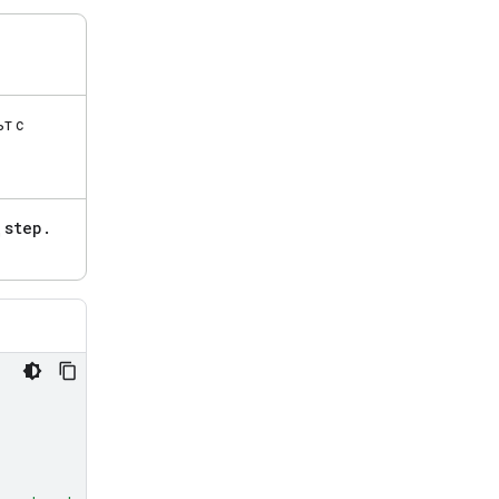
т с
step
.
д