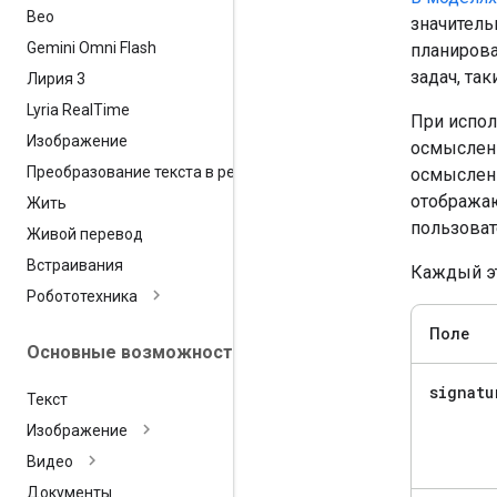
Вео
значитель
Gemini Omni Flash
планиров
задач, та
Лирия 3
Lyria Real
Time
При испол
Изображение
осмыслени
Преобразование текста в речь
осмыслен
отображаю
Жить
пользоват
Живой перевод
Встраивания
Каждый эт
Робототехника
Поле
Основные возможности
signatu
Текст
Изображение
Видео
Документы