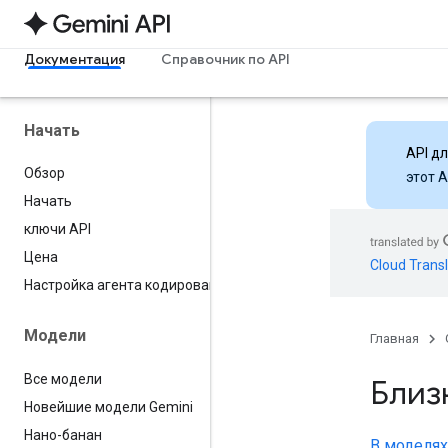
Документация
Справочник по API
Начать
API д
Обзор
этот 
Начать
ключи API
Цена
Cloud Transl
Настройка агента кодирования
Модели
Главная
Все модели
Близ
Новейшие модели Gemini
Нано-банан
В моделях 