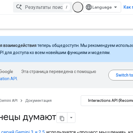
/
Как 
ля взаимодействия
теперь общедоступн. Мы рекомендуем использ
API для доступа ко всем новейшим функциям и моделям.
Эта страница переведена с помощью
ation API
.
Interactions API (Reco
Gemini API
Документация
нецы думают
серий Gemini 3 и 2.5
используется «процесс мышления», к