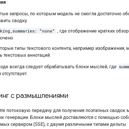
ния
:
тые запросы, по которым модель не смогла достаточно о
авить сводку.
nking_summaries: "none"
, где отображение кратких обзо
ючено.
торые типы текстового контента, например изображения, м
ь текстовых аннотаций.
оде всегда следует обрабатывать блоки мыслей, где
summ
 отсутствует.
инг с размышлениями
те потоковую передачу для получения поэтапных сводок 
их генерации. Блоки мыслей доставляются с помощью соб
мых сервером (SSE), с двумя различными типами дельты: