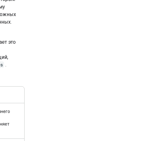
му
ложных
нных.
ает это
ций,
ps
.
ннего
лняет