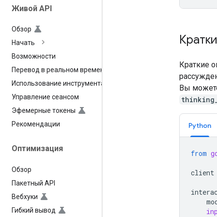
Живой API
Обзор
Кратк
Начать
Возможности
Краткие о
Перевод в реальном времени
рассужден
Использование инструмента
Вы можете
Управление сеансом
thinking
Эфемерные токены
Рекомендации
Python
Оптимизация
from
g
Обзор
client
Пакетный API
intera
Вебхуки
mo
Гибкий вывод
in