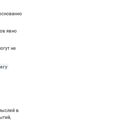
боснованно
ров явно
огут не
ary
мыслей в
ытий,