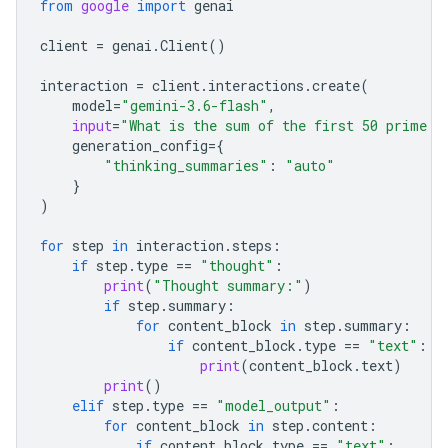
from
google
import
genai
client
=
genai
.
Client
()
interaction
=
client
.
interactions
.
create
(
model
=
"gemini-3.6-flash"
,
input
=
"What is the sum of the first 50 prime n
generation_config
=
{
"thinking_summaries"
:
"auto"
}
)
for
step
in
interaction
.
steps
:
if
step
.
type
==
"thought"
:
print
(
"Thought summary:"
)
if
step
.
summary
:
for
content_block
in
step
.
summary
:
if
content_block
.
type
==
"text"
:
print
(
content_block
.
text
)
print
()
elif
step
.
type
==
"model_output"
:
for
content_block
in
step
.
content
:
if
content_block
.
type
==
"text"
: