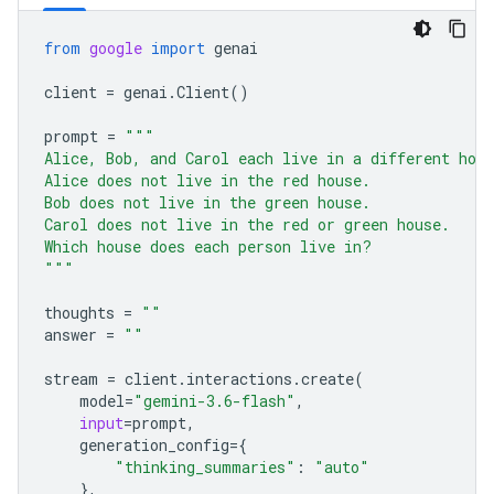
from
google
import
genai
client
=
genai
.
Client
()
prompt
=
"""
Alice, Bob, and Carol each live in a different hou
Alice does not live in the red house.
Bob does not live in the green house.
Carol does not live in the red or green house.
Which house does each person live in?
"""
thoughts
=
""
answer
=
""
stream
=
client
.
interactions
.
create
(
model
=
"gemini-3.6-flash"
,
input
=
prompt
,
generation_config
=
{
"thinking_summaries"
:
"auto"
},