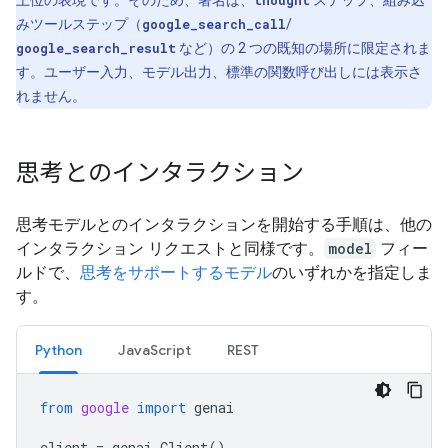
みツールステップ（
google_search_call
/
google_search_result
など）の 2 つの既知の場所に限定されま
す。ユーザー入力、モデル出力、標準の関数呼び出しには表示さ
れません。
思考とのインタラクション
思考モデルとのインタラクションを開始する手順は、他の
インタラクション リクエストと同様です。
model
フィー
ルドで、
思考をサポートするモデル
のいずれかを指定しま
す。
Python
JavaScript
REST
from
google
import
genai
client
=
genai
.
Client
()