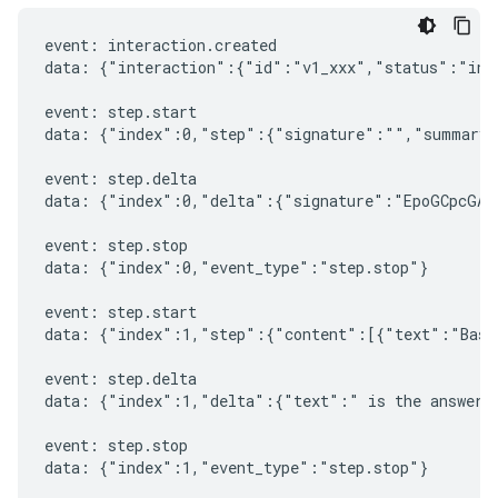
event: interaction.created

data: {"interaction":{"id":"v1_xxx","status":"in_
event: step.start

data: {"index":0,"step":{"signature":"","summary"
event: step.delta

data: {"index":0,"delta":{"signature":"EpoGCpcGAXL
event: step.stop

data: {"index":0,"event_type":"step.stop"}

event: step.start

data: {"index":1,"step":{"content":[{"text":"Based
event: step.delta

data: {"index":1,"delta":{"text":" is the answer t
event: step.stop

data: {"index":1,"event_type":"step.stop"}
