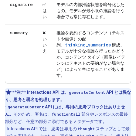
signature
✅
モデルの内部推論状態を暗号化した
は
もの。モデルが最小限の推論を行う
い
場合でも常に存在します。
summary
❌
推論を要約するコンテンツ（テキス
い
トや画像）の配
thinking_summaries
い
列。
構成、
え
モデルが十分な推論を行ったかどう
か、コンテンツ タイプ（画像レイテ
ンシにテキストの要約がない場合な
ど）によって空になることがありま
す。
**注:**
Interactions API は、
generateContent
API とは異な
り、思考と署名を処理します。
-
generateContent
API には、専用の思考ブロックはありませ
ん。
そのため、署名は、
functionCall
部分やレスポンスの最終
部分など、任意の部分に添付できるメタデータです。
- Interactions API では、思考は専用の
thought
ステップとして最
上位の表現です。そのため、署名は、
thought
ステップ、組み込