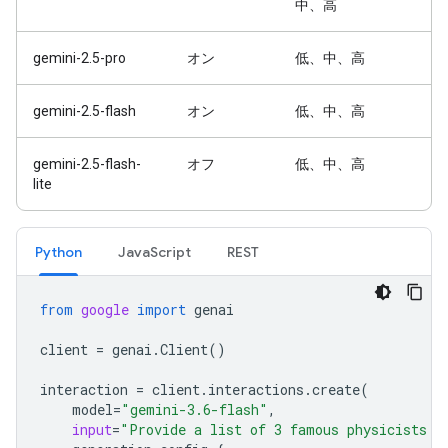
中、高
gemini-2.5-pro
オン
低、中、高
gemini-2.5-flash
オン
低、中、高
gemini-2.5-flash-
オフ
低、中、高
lite
Python
JavaScript
REST
from
google
import
genai
client
=
genai
.
Client
()
interaction
=
client
.
interactions
.
create
(
model
=
"gemini-3.6-flash"
,
input
=
"Provide a list of 3 famous physicists a