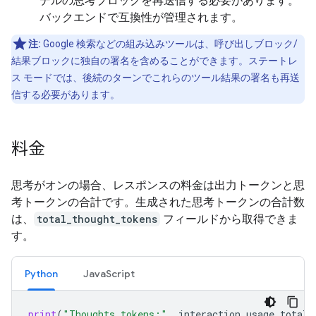
デルの思考ブロックを再送信する必要があります。
バックエンドで互換性が管理されます。
注:
Google 検索などの組み込みツールは、呼び出しブロック/
結果ブロックに独自の署名を含めることができます。ステートレ
ス モードでは、後続のターンでこれらのツール結果の署名も再送
信する必要があります。
料金
思考がオンの場合、レスポンスの料金は出力トークンと思
考トークンの合計です。生成された思考トークンの合計数
は、
total_thought_tokens
フィールドから取得できま
す。
Python
JavaScript
print
(
"Thoughts tokens:"
,
interaction
.
usage
.
total_