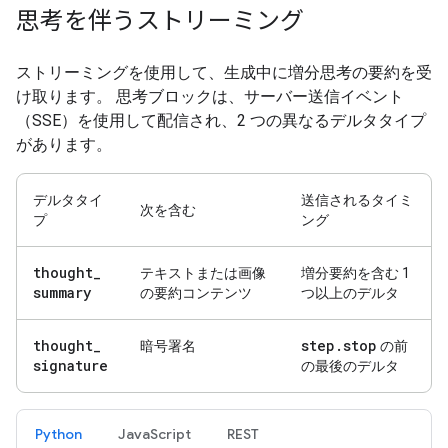
思考を伴うストリーミング
ストリーミングを使用して、生成中に増分思考の要約を受
け取ります。 思考ブロックは、サーバー送信イベント
（SSE）を使用して配信され、2 つの異なるデルタタイプ
があります。
デルタタイ
送信されるタイミ
次を含む
プ
ング
thought
_
テキストまたは画像
増分要約を含む 1
summary
の要約コンテンツ
つ以上のデルタ
thought
_
step
.
stop
暗号署名
の前
signature
の最後のデルタ
Python
JavaScript
REST