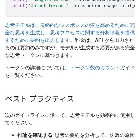
print
(
"Output tokens:"
,
interaction
.
usage
.
total_ou
思考モデルは、最終的なレスポンスの質を高めるために完
全な思考を生成し、思考プロセスに関する分析情報を提供
するために要約を出力します。
料金は、API から出力され
るのは要約のみですが、モデルが生成する必要がある完全
な思考トークンに基づきます。
トークンの詳細については、
トークン数のカウント
ガイド
をご覧ください。
ベスト プラクティス
次のガイドラインに沿って、思考モデルを効率的に使用し
てください。
推論を確認する
: 思考の要約を分析して、失敗の原因