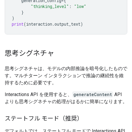
generation_config
=
{
"thinking_level"
:
"low"
}
)
print
(
interaction
.
output_text
)
思考シグネチャ
思考シグネチャは、モデルの内部推論を暗号化したもので
す。マルチターン インタラクションで推論の継続性を維
持するために必要です。
Interactions API を使用すると、
generateContent
API
よりも思考シグネチャの処理がはるかに簡単になります。
ステートフル モード（推奨）
デフォルトでは、ステートフル モードで Interactions API