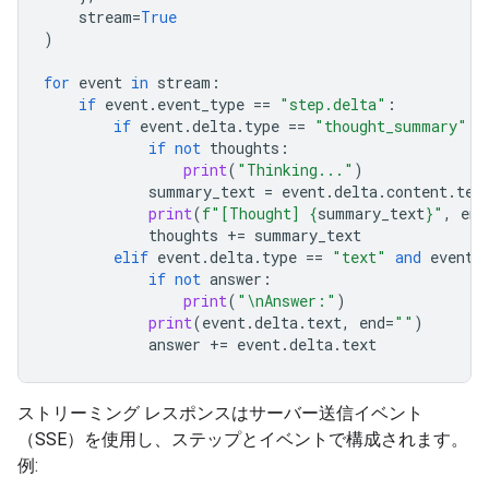
stream
=
True
)
for
event
in
stream
:
if
event
.
event_type
==
"step.delta"
:
if
event
.
delta
.
type
==
"thought_summary"
:
if
not
thoughts
:
print
(
"Thinking..."
)
summary_text
=
event
.
delta
.
content
.
tex
print
(
f
"[Thought] 
{
summary_text
}
"
,
end
thoughts
+=
summary_text
elif
event
.
delta
.
type
==
"text"
and
event
.
if
not
answer
:
print
(
"
\n
Answer:"
)
print
(
event
.
delta
.
text
,
end
=
""
)
answer
+=
event
.
delta
.
text
ストリーミング レスポンスはサーバー送信イベント
（SSE）を使用し、ステップとイベントで構成されます。
例: