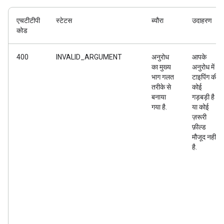
एचटीटीपी
स्टेटस
ब्यौरा
उदाहरण
कोड
400
INVALID_ARGUMENT
अनुरोध
आपके
का मुख्य
अनुरोध में
भाग गलत
टाइपिंग की
तरीके से
कोई
बनाया
गड़बड़ी है
गया है.
या कोई
ज़रूरी
फ़ील्ड
मौजूद नहीं
है.