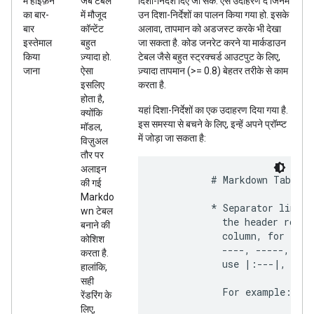
में हाइफ़न
जब टेबल
दिशा-निर्देश दिए जा सकें. ऐसे उदाहरण दें जिनमें
का बार-
में मौजूद
उन दिशा-निर्देशों का पालन किया गया हो. इसके
बार
कॉन्टेंट
अलावा, तापमान को अडजस्ट करके भी देखा
इस्तेमाल
बहुत
जा सकता है. कोड जनरेट करने या मार्कडाउन
किया
ज़्यादा हो.
टेबल जैसे बहुत स्ट्रक्चर्ड आउटपुट के लिए,
जाना
ऐसा
ज़्यादा तापमान (>= 0.8) बेहतर तरीके से काम
इसलिए
करता है.
होता है,
यहां दिशा-निर्देशों का एक उदाहरण दिया गया है.
क्योंकि
इस समस्या से बचने के लिए, इन्हें अपने प्रॉम्प्ट
मॉडल,
में जोड़ा जा सकता है:
विज़ुअल
तौर पर
अलाइन
          # Markdown Table F
की गई
Markdo
          * Separator line: 
wn टेबल
            the header row. 
बनाने की
            column, for exam
कोशिश
            ----, -----, ---
करता है.
            use |:---|, |---
हालांकि,
सही
            For example:

रेंडरिंग के
लिए,