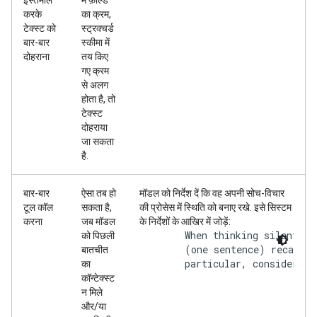
इस्तेमाल
में फ़ील्ड
करके
का क्रम,
टेक्स्ट को
स्ट्रक्चर्ड
बार-बार
स्कीमा में
दोहराना
तय किए
गए क्रम
से अलग
होता है, तो
टेक्स्ट
दोहराया
जा सकता
है.
बार-बार
ऐसा तब हो
मॉडल को निर्देश दें कि वह अपनी सोच-विचार
टूल कॉल
सकता है,
की प्रोसेस में स्थिति को बनाए रखे. इसे सिस्टम
करना
जब मॉडल
के निर्देशों के आखिर में जोड़ें:
        When thinking silently:
को पिछली
        (one sentence) recap of
बातचीत
        particular, consider wh
का
कॉन्टेक्स्ट
न मिले
और/या