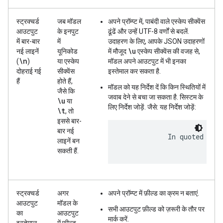
स्ट्रक्चर्ड
जब मॉडल
अपने प्रॉम्प्ट में, पाबंदी वाले एस्केप सीक्वेंस
आउटपुट
के इनपुट
ढूंढें और उन्हें UTF-8 वर्णों से बदलें.
में बार-बार
में
उदाहरण के लिए, आपके JSON उदाहरणों
\u
नई लाइनें
यूनिकोड
में मौजूद
एस्केप सीक्वेंस की वजह से,
\n
(
)
या एस्केप
मॉडल अपने आउटपुट में भी इनका
दोहराई गई
सीक्वेंस
इस्तेमाल कर सकता है.
हैं
होते हैं,
मॉडल को यह निर्देश दें कि किन स्थितियों में
जैसे कि
जवाब देने से बचा जा सकता है. सिस्टम के
\u
या
लिए निर्देश जोड़ें. जैसे: यह निर्देश जोड़ें:
\t
, तो
इससे बार-
बार नई
            In quoted stri
लाइनें बन
सकती हैं.
स्ट्रक्चर्ड
अगर
अपने प्रॉम्प्ट में फ़ील्ड का क्रम न बताएं.
आउटपुट
मॉडल के
सभी आउटपुट फ़ील्ड को ज़रूरी के तौर पर
का
आउटपुट
मार्क करें.