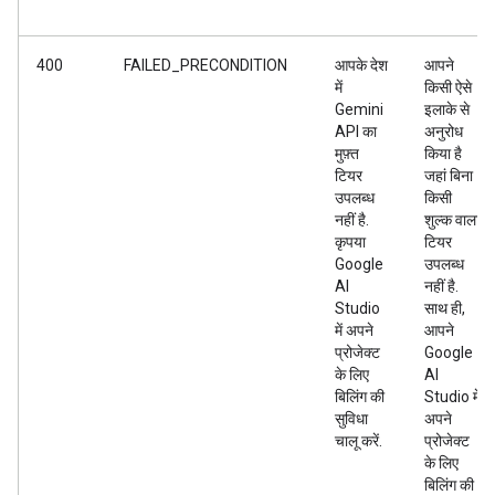
400
FAILED_PRECONDITION
आपके देश
आपने
में
किसी ऐसे
Gemini
इलाके से
API का
अनुरोध
मुफ़्त
किया है
टियर
जहां बिना
उपलब्ध
किसी
नहीं है.
शुल्क वाला
कृपया
टियर
Google
उपलब्ध
AI
नहीं है.
Studio
साथ ही,
में अपने
आपने
प्रोजेक्ट
Google
के लिए
AI
बिलिंग की
Studio में
सुविधा
अपने
चालू करें.
प्रोजेक्ट
के लिए
बिलिंग की