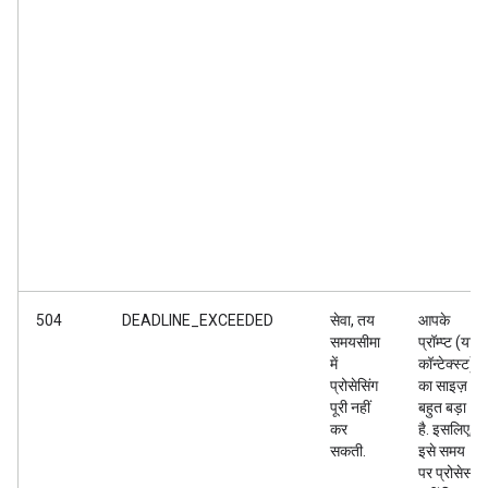
504
DEADLINE_EXCEEDED
सेवा, तय
आपके
समयसीमा
प्रॉम्प्ट (या
में
कॉन्टेक्स्ट)
प्रोसेसिंग
का साइज़
पूरी नहीं
बहुत बड़ा
कर
है. इसलिए,
सकती.
इसे समय
पर प्रोसेस