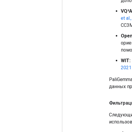
допо
VQ²A
et al
CC3M
Open
орие
помо
WIT:
2021
PaliGemma
данных пр
Фильтрац
Следующие
использов