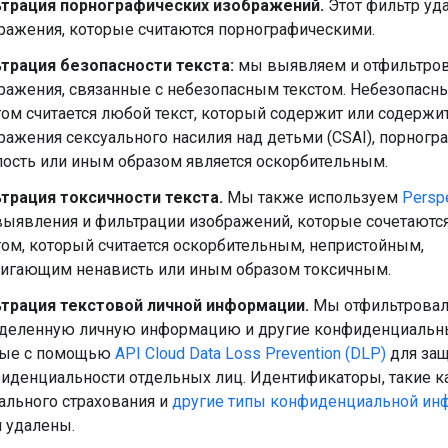
трация порнографических изображений.
Этот фильтр уд
ражения, которые считаются порнографическими.
трация безопасности текста:
мы выявляем и отфильтро
ражения, связанные с небезопасным текстом. Небезопасн
том считается любой текст, который содержит или содержи
ражения сексуального насилия над детьми (CSAI), порногр
ость или иным образом является оскорбительным.
трация токсичности текста.
Мы также используем
Persp
выявления и фильтрации изображений, которые сочетаются
том, который считается оскорбительным, непристойным,
игающим ненависть или иным образом токсичным.
трация текстовой личной информации.
Мы отфильтрова
деленную личную информацию и другие конфиденциальн
ные с помощью
API Cloud Data Loss Prevention (DLP)
для за
иденциальности отдельных лиц. Идентификаторы, такие к
ального страхования и
другие типы конфиденциальной ин
 удалены.