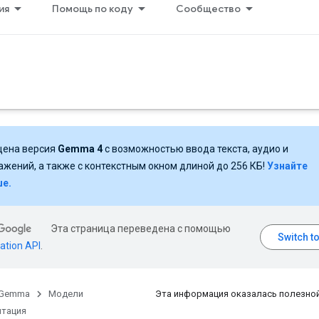
ия
Помощь по коду
Сообщество
ена версия
Gemma 4
с возможностью ввода текста, аудио и
ажений, а также с контекстным окном длиной до 256 КБ!
Узнайте
е.
Эта страница переведена с помощью
ation API
.
Gemma
Модели
Эта информация оказалась полезно
тация