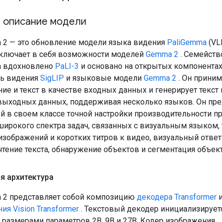
 описание модели
 2 — это обновление модели языка видения
PaliGemma
(VL
ключает в себя возможности моделей
Gemma 2
. Семейств
a вдохновлено
PaLI-3
и основано на открытых компонентах,
ль видения
SigLIP
и языковые модели
Gemma 2
. Он приним
ие и текст в качестве входных данных и генерирует текст 
выходных данных, поддерживая несколько языков. Он пр
й в своем классе точной настройки производительности п
ирокого спектра задач, связанных с визуальным языком, 
изображений и коротких титров к видео, визуальный ответ
чтение текста, обнаружение объектов и сегментация объек
я архитектура
 2 представляет собой композицию
декодера Transformer
ия Vision Transformer
. Текстовый декодер инициализирует
 размерами параметров 2B, 9B и 27B. Кодер изображения