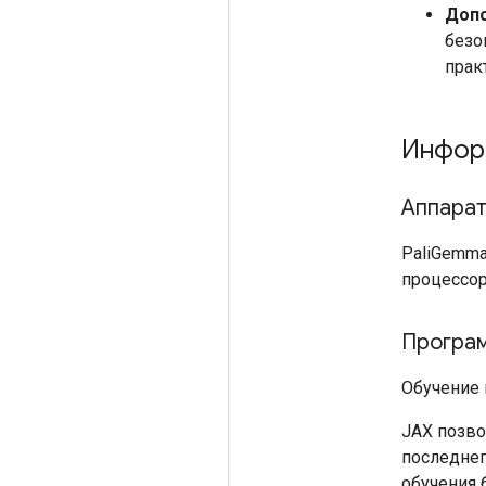
Допо
безо
прак
Инфор
Аппарат
PaliGemma
процессор
Програ
Обучение 
JAX позво
последнег
обучения 