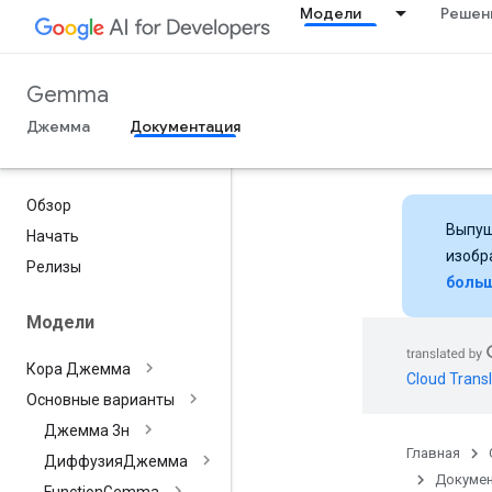
Модели
Решен
Gemma
Джемма
Документация
Обзор
Выпущ
Начать
изобр
Релизы
больш
Модели
Кора Джемма
Cloud Transl
Основные варианты
Джемма 3н
Главная
ДиффузияДжемма
Докумен