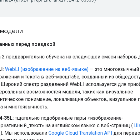
 модели
анных перед поездкой
 2 предварительно обучена на следующей смеси наборов 
I:
WebLI (изображение на веб-языке)
— это многоязычный
ражений и текста в веб-масштабе, созданный из общедост
. Широкий спектр разделений WebLI используется для прио
ерсальных возможностей модели, таких как визуальное
нтическое понимание, локализация объектов, визуальное
та и многоязычность.
-35L:
тщательно подобранные пары «изображение-
ернативный_текст» на английском языке с веб-страниц (
Ша
). Мы использовали
Google Cloud Translation API
для перево