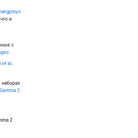
hangpinyo
что и
нные с
ages
.
et al.,
 наборах
 Gemma 2
.
mma 2