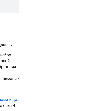
данных:
 набор
упной
бретения
 понимание
рма и др.,
да на 34