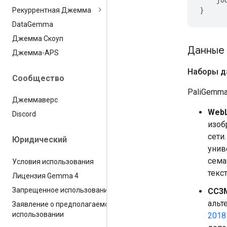
Рекуррентная Джемма
Data
Gemma
Джемма Скоуп
Данные
Джемма-APS
Наборы д
Сообщество
PaliGemma
Джеммаверс
WebL
Discord
изоб
сети
Юридический
унив
сема
Условия использования
текс
Лицензия Gemma 4
Запрещенное использование
CC3M
альт
Заявление о предполагаемом
использовании
2018