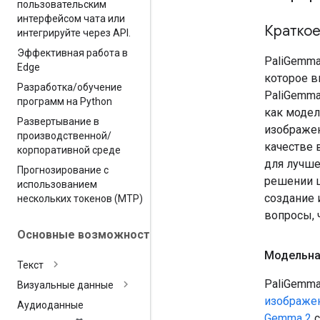
пользовательским
интерфейсом чата или
Краткое
интегрируйте через API
.
Эффективная работа в
PaliGemma
Edge
которое в
Разработка
/
обучение
PaliGemm
программ на Python
как моде
Развертывание в
изображен
производственной
/
качестве 
корпоративной среде
для лучше
Прогнозирование с
решении ш
использованием
создание 
нескольких токенов (MTP)
вопросы, 
Основные возможности
Модельна
Текст
PaliGemma
Визуальные данные
изображен
Аудиоданные
Gemma 2
с