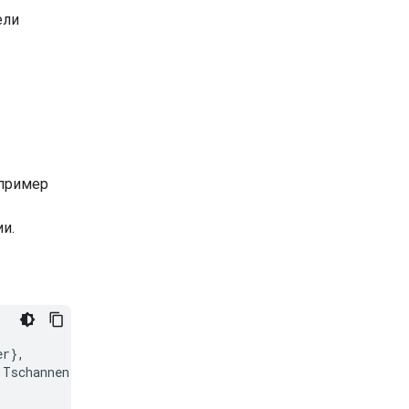
ели
апример
и.
r},

 Tschannen and Daniel Keysers and Xiao Wang and Yonatan 