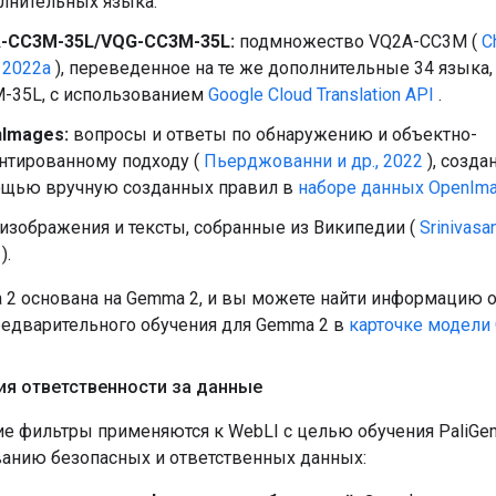
лнительных языка.
-CC3M-35L/VQG-CC3M-35L:
подмножество VQ2A-CC3M (
C
., 2022a
), переведенное на те же дополнительные 34 языка, 
-35L, с использованием
Google Cloud Translation API
.
Images:
вопросы и ответы по обнаружению и объектно-
нтированному подходу (
Пьерджованни и др., 2022
), созда
щью вручную созданных правил в
наборе данных OpenIm
изображения и тексты, собранные из Википедии (
Srinivasan 
).
 2 основана на Gemma 2, и вы можете найти информацию о
едварительного обучения для Gemma 2 в
карточке модели
ия ответственности за данные
 фильтры применяются к WebLI с целью обучения PaliGe
анию безопасных и ответственных данных: