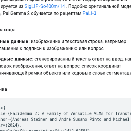
ируется из
SigLIP-So400m/14
. Подобно оригинальной мод
, PaliGemma 2 обучается по рецептам
PaLI-3
.
выходы
ные данные:
изображение и текстовая строка, например
лашение к подписи к изображению или вопрос.
дные данные:
сгенерированный текст в ответ на ввод, н
ловок изображения, ответ на вопрос, список координат
ничивающей рамки объекта или кодовые слова сегментаци
ние
e{

tle={PaliGemma 2: A Family of Versatile VLMs for Transfe
thor={Andreas Steiner and André Susano Pinto and Michael
r={2024},

urnal={arXiv preprint arXiv:2412.03555}
