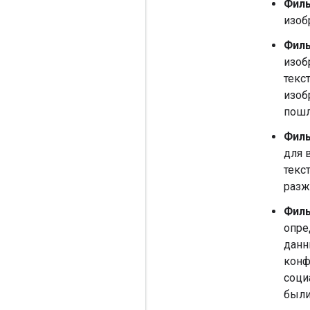
Филь
изоб
Филь
изоб
текс
изоб
пошл
Филь
для 
текс
разж
Филь
опре
дан
конф
соци
были