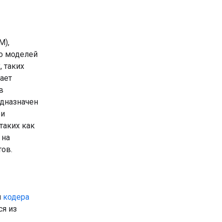
M),
о моделей
 таких
ает
в
едназначен
ри
таких как
 на
тов.
и
кодера
ся из