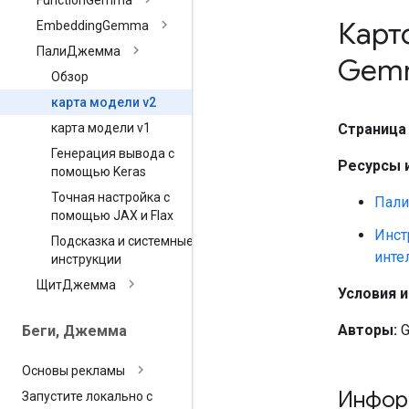
Function
Gemma
Карт
Embedding
Gemma
ПалиДжемма
Gem
Обзор
карта модели v2
Страница
карта модели v1
Генерация вывода с
Ресурсы 
помощью Keras
Точная настройка с
Пали
помощью JAX и Flax
Инст
Подсказка и системные
инте
инструкции
ЩитДжемма
Условия 
Авторы:
G
Беги
,
Джемма
Основы рекламы
Инфор
Запустите локально с