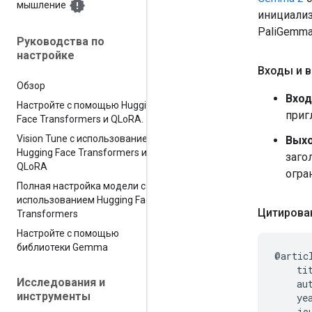
мышление
инициализ
PaliGemma
Руководства по
настройке
Входы и 
Обзор
Вход
Настройте с помощью Hugging
приг
Face Transformers и QLo
RA
.
Vision Tune с использованием
Выхо
Hugging Face Transformers и
заго
QLo
RA
огра
Полная настройка модели с
использованием Hugging Face
Цитирова
Transformers
Настройте с помощью
библиотеки Gemma
@articl
    ti
Исследования и
    au
инструменты
    yea
    jo