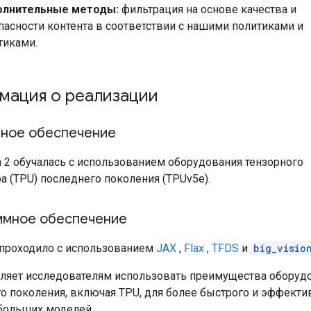
лнительные методы:
фильтрация на основе качества и
пасности контента в соответствии с нашими политиками и
тиками.
мация о реализации
ное обеспечение
 2 обучалась с использованием оборудования тензорного
а (TPU) последнего поколения (TPUv5e).
ммное обеспечение
проходило с использованием
JAX
,
Flax
,
TFDS
и
big_visio
ляет исследователям использовать преимущества оборуд
о поколения, включая TPU, для более быстрого и эффекти
больших моделей.