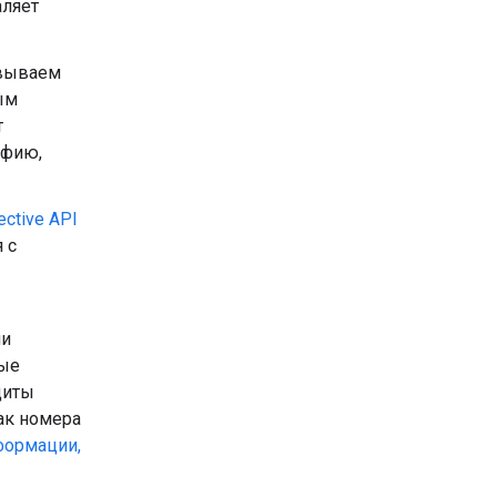
аляет
вываем
ым
т
афию,
ective API
 с
ли
ые
щиты
ак номера
формации,