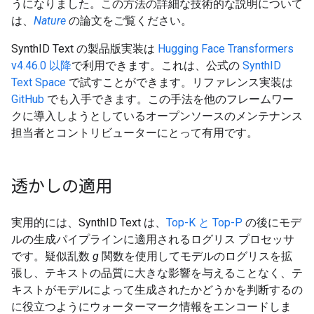
うになりました。この方法の詳細な技術的な説明について
は、
Nature
の論文をご覧ください。
SynthID Text の製品版実装は
Hugging Face Transformers
v4.46.0 以降
で利用できます。これは、公式の
SynthID
Text Space
で試すことができます。リファレンス実装は
GitHub
でも入手できます。この手法を他のフレームワー
クに導入しようとしているオープンソースのメンテナンス
担当者とコントリビューターにとって有用です。
透かしの適用
実用的には、SynthID Text は、
Top-K と Top-P
の後にモデ
ルの生成パイプラインに適用されるログリス プロセッサ
です。疑似乱数
g
関数を使用してモデルのログリスを拡
張し、テキストの品質に大きな影響を与えることなく、テ
キストがモデルによって生成されたかどうかを判断するの
に役立つようにウォーターマーク情報をエンコードしま