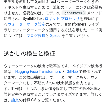
モデルを使用して SynthID Text ウォーターマーク付きの
テキストを生成するために、追加のトレーニングは必要あ
りません。必要なのは、モデルの
.generate()
メソッド
に渡され、SynthID Text
ロギット プロセッサ
を有効にす
る
ウォーターマーク設定
のみです。Transformers ライブ
ラリでウォーターマークを適用する方法を示したコード例
については、
ブログ投稿
と
Space
をご覧ください。
透かしの検出と検証
ウォーターマークの検出は確率的です。ベイジアン検出機
能は、
Hugging Face Transformers
と
GitHub
で提供されて
います。この検出機能は、ウォーターマークあり、ウォー
ターマークなし、不明の 3 つの検出状態を出力できま
す。動作は、2 つのしきい値を設定して特定の誤検出率と
誤判定率を達成することでカスタマイズできます。詳しく
は、
論文
の付録 C.8 をご覧ください。