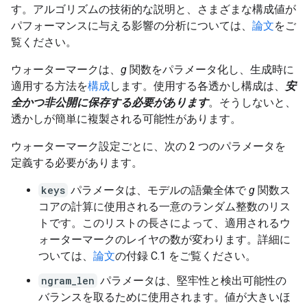
す。アルゴリズムの技術的な説明と、さまざまな構成値が
パフォーマンスに与える影響の分析については、
論文
をご
覧ください。
ウォーターマークは、
g
関数をパラメータ化し、生成時に
適用する方法を
構成
します。使用する各透かし構成は、
安
全かつ非公開に保存する必要があります
。そうしないと、
透かしが簡単に複製される可能性があります。
ウォーターマーク設定ごとに、次の 2 つのパラメータを
定義する必要があります。
keys
パラメータは、モデルの語彙全体で
g
関数ス
コアの計算に使用される一意のランダム整数のリス
トです。このリストの長さによって、適用されるウ
ォーターマークのレイヤの数が変わります。詳細に
ついては、
論文
の付録 C.1 をご覧ください。
ngram_len
パラメータは、堅牢性と検出可能性の
バランスを取るために使用されます。値が大きいほ