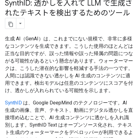
Synth
ID: 透かしを入れて LLM で生成さ
れたテキストを検出するためのツール
生成 AI（GenAI）は、これまでにない規模で、非常に多様
なコンテンツを生成できます。こうした使用のほとんどは
正当な目的ですが、誤った情報や誤った帰属の問題につな
がる可能性があるという懸念があります。ウォーターマー
クは、こうした潜在的な影響を軽減する手法の一つです。
人間には認識できない透かしを AI 生成のコンテンツに適
用できます。検出モデルは任意のコンテンツにスコアを付
け、透かしが入れられている可能性を示します。
SynthID
は、Google DeepMind のテクノロジーです。AI
生成の画像、音声、テキスト、動画にデジタル透かしを直
接埋め込むことで、AI 生成コンテンツに透かしを入れ識
別します。SynthID Text はオープンソース化され、テキス
ト生成のウォーターマークをデベロッパーが利用できるよ