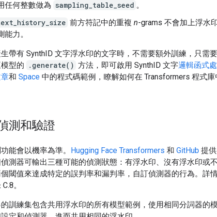
用任何整數做為
sampling_table_seed
。
ext_history_size
前方符記中的重複
n
-grams 不會加上浮
測能力。
生帶有 SynthID 文字浮水印的文字時，不需要額外訓練，只需
至模型的
.generate()
方法，即可啟用 SynthID 文字
邏輯函式處
文章
和
Space
中的程式碼範例，瞭解如何在 Transformers 程
偵測和驗證
測功能會以機率為準。
Hugging Face Transformers
和
GitHub
提供
個偵測器可輸出三種可能的偵測狀態：有浮水印、沒有浮水印或
兩個閾值來達成特定的誤判率和漏判率，自訂偵測器的行為。詳
C.8。
器的訓練集包含共用浮水印的所有模型範例，使用相同分詞器的
印設定和偵測器，進而共用相同的浮水印。