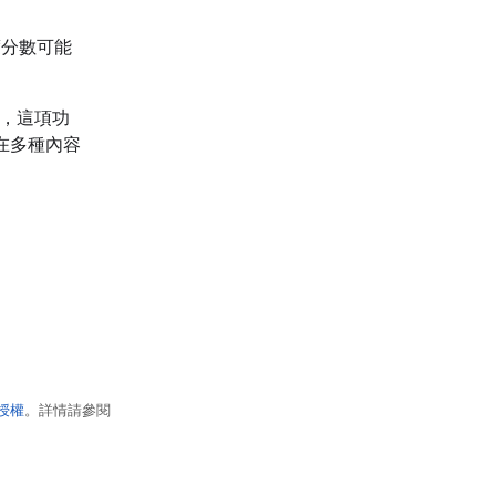
度分數可能
過，這項功
在多種內容
 授權
。詳情請參閱