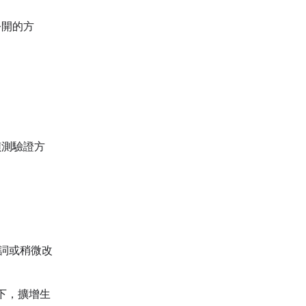
公開的方
偵測驗證方
字詞或稍微改
下，擴增生