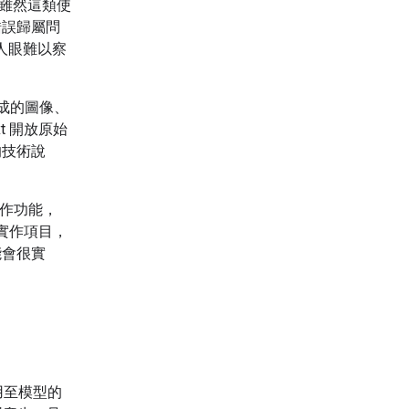
。雖然這類使
錯誤歸屬問
人眼難以察
。
 生成的圖像、
t 開放原始
的技術說
 實作功能，
實作項目，
能會很實
用至模型的