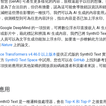
智慧 (GenAI) 可產生更多樣化的內容，規模遠超乎以往的想像
多是為了合法目的，但仍有擔憂，認為這可能會導致錯誤資訊和
減輕這些潛在影響的一種技巧。我們可以為 AI 生成的內容套用
印，偵測模型則可為任意內容評分，指出內容是否已加上浮水印
 Google DeepMind 的一項技術，可將數位浮水印直接嵌入 AI
影片中，藉此標記和辨識 AI 生成內容。我們已將 SynthID Tex
發人員可以為文字生成功能加上浮水印。如要進一步瞭解此方法
閱
Nature
上的論文。
ace Transformers v4.46.0 以上版本
提供正式版的 SynthID Text
官方
SynthID Text Space
中試用。您也可以在
GitHub
上找到參考
這項技術應用於其他架構的開放原始碼維護者和貢獻者來說，可
應用
nthID Text 是一種邏輯值處理器，會在
Top-K 和 Top-P
之後套