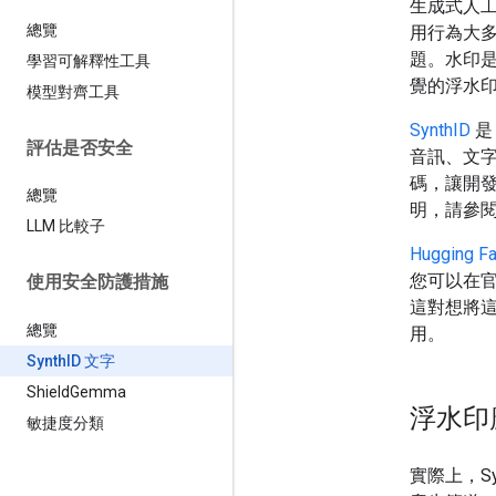
生成式人工
總覽
用行為大
題。水印是
學習可解釋性工具
覺的浮水
模型對齊工具
SynthID
是
評估是否安全
音訊、文字或
碼，讓開
總覽
明，請參
LLM 比較子
Hugging F
您可以在
使用安全防護措施
這對想將
總覽
用。
Synth
ID 文字
Shield
Gemma
浮水印
敏捷度分類
實際上，Sy