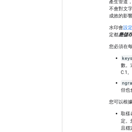
產生管道
不會對文
成效的影
水印會
設
定都
應儲
您必須在
key
數。
C.1。
ngr
但也
您可以根
取樣
定。
且穩