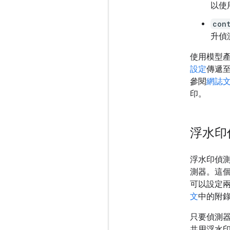
以使
cont
升偵
使用模型產
設定
傳遞
參閱
網誌
印。
浮水印
浮水印偵
測器。這
可以設定
文
中的附錄 
只要偵測
共用浮水