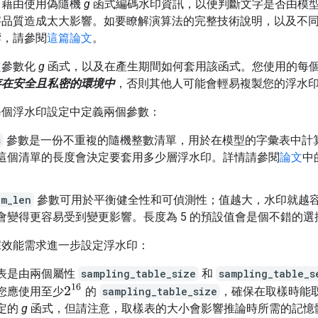
，藉由使用偽隨機
g
函式編碼水印資訊，以便判斷文字是否由模
字品質造成太大影響。如要瞭解演算法的完整技術說明，以及不
響，請參閱
這篇論文
。
定
參數化
g
函式，以及在產生期間如何套用該函式。您使用的每
存在安全且私密的環境中
，否則其他人可能會輕易複製您的浮水
每個浮水印設定中定義兩個參數：
s
參數是一份不重複的隨機整數清單，用於在模型的字彙表中計
這個清單的長度會決定要套用多少層浮水印。詳情請參閱
論文
中
am_len
參數可用於平衡健全性和可偵測性；值越大，水印就越
會變得更容易受到變更影響。長度為 5 的預設值會是個不錯的選
據效能需求進一步設定浮水印：
表是由兩個屬性
sampling_table_size
和
sampling_table_s
2
16
您應使用至少
的
sampling_table_size
，確保在取樣時能
定的
g
函式，但請注意，取樣表的大小會影響推論時所需的記憶