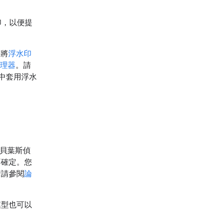
水印，以便提
要將
浮水印
理器
。請
式庫中套用浮水
貝葉斯偵
不確定。您
情請參閱
論
模型也可以