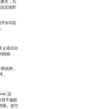
型產生，且
同設定值對
個浮水印設
印。
算
g
函式分
的附錄
容易偵測，
擇。
eed
設
取得不偏頗
體量。您可