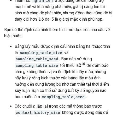
Tham số
ngram_len
được dùng để cân bằng độ
mạnh mẽ và khả năng phát hiện; giá trị càng lớn thì
hình mờ càng dễ phát hiện, nhưng đồng thời cũng dễ bị
thay đổi hơn. Độ dài 5 là giá trị mặc định phù hợp.
Bạn có thể định cấu hình thêm hình mờ dựa trên nhu cầu về
hiệu suất:
Bảng lấy mẫu được định cấu hình bằng hai thuộc tính
là
sampling_table_size
và
sampling_table_seed
. Bạn nên sử dụng
2
16
sampling_table_size
tối thiểu là
để đảm bảo
hàm
g
không thiên vị và ổn định khi lấy mẫu, nhưng
hãy lưu ý rằng kích thước của bảng lấy mẫu ảnh
hưởng đến dung lượng bộ nhớ cần thiết tại thời điểm
suy luận. Bạn có thể sử dụng bất kỳ số nguyên nào
bạn muốn làm
sampling_table_seed
.
Các chuỗi
n
lặp lại trong các mã thông báo trước
context_history_size
không được đóng dấu để