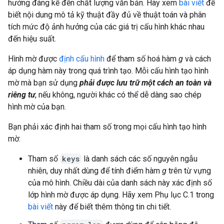
hưởng đáng kể đến chất lượng văn bản. Hãy xem
bài viết
để
biết nội dung mô tả kỹ thuật đầy đủ về thuật toán và phân
tích mức độ ảnh hưởng của các giá trị cấu hình khác nhau
đến hiệu suất.
Hình mờ được
định cấu hình
để tham số hoá hàm
g
và cách
áp dụng hàm này trong quá trình tạo. Mỗi cấu hình tạo hình
mờ mà bạn sử dụng
phải được lưu trữ một cách an toàn và
riêng tư
, nếu không, người khác có thể dễ dàng sao chép
hình mờ của bạn.
Bạn phải xác định hai tham số trong mọi cấu hình tạo hình
mờ:
Tham số
keys
là danh sách các số nguyên ngẫu
nhiên, duy nhất dùng để tính điểm hàm
g
trên từ vựng
của mô hình. Chiều dài của danh sách này xác định số
lớp hình mờ được áp dụng. Hãy xem Phụ lục C.1 trong
bài viết
này để biết thêm thông tin chi tiết.