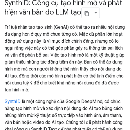
Synth
ID: Công cụ tạo hình mờ và phát
hiện văn bản do LLM tạo
Trí tuệ nhân tạo tạo sinh (GenAI) có thể tạo ra nhiều nội dung
đa dạng hơn ở quy mô chưa từng có. Mặc dù phần lớn hoạt
động sử dụng này là vì mục đích chính đáng, nhưng có lo
ngại rằng việc này có thể góp phần gây ra thông tin sai lệch
và vấn đề phân bổ sai. Việc tạo hình mờ là một kỹ thuật giúp
giảm thiểu những tác động tiềm ẩn này. Bạn có thể áp dụng
hình mờ mà con người không thể nhìn thấy cho nội dung do
AI tạo, đồng thời các mô hình phát hiện có thể tính điểm cho
nội dung tuỳ ý để cho biết khả năng nội dung đó đã được
tạo hình mờ.
SynthID
là một công nghệ của Google DeepMind, có chức
năng tạo hình mờ và xác định nội dung do AI tạo bằng cách
nhúng hình mờ kỹ thuật số trực tiếp vào hình ảnh, âm thanh,
văn bản hoặc video do AI tạo. Chúng tôi đã phát hành công
khai công cụ SynthID Text để nhà phát triển có thể sử dụng