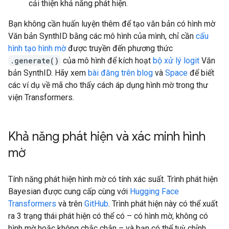
cải thiện khả năng phát hiện.
Bạn không cần huấn luyện thêm để tạo văn bản có hình mờ
Văn bản SynthID bằng các mô hình của mình, chỉ cần
cấu
hình tạo hình mờ
được truyền đến phương thức
.generate()
của mô hình để kích hoạt
bộ xử lý logit
Văn
bản SynthID. Hãy xem
bài đăng trên blog
và
Space
để biết
các ví dụ về mã cho thấy cách áp dụng hình mờ trong thư
viện Transformers.
Khả năng phát hiện và xác minh hình
mờ
Tính năng phát hiện hình mờ có tính xác suất. Trình phát hiện
Bayesian được cung cấp cùng với
Hugging Face
Transformers
và trên
GitHub
. Trình phát hiện này có thể xuất
ra 3 trạng thái phát hiện có thể có – có hình mờ, không có
hình mờ hoặc không chắc chắn – và bạn có thể tuỳ chỉnh