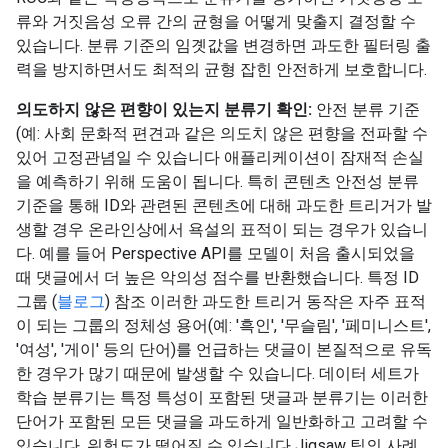
류와 거짓음성 오류 간의 균형을 어떻게 맞출지 결정할 수
있습니다. 분류 기준의 임곗값을 변경하면 과도한 필터링 출
력을 방지하면서도 최적의 균형 잡힌 안전하게 보호합니다.
의도하지 않은 편향이 있는지 분류기 확인:
안전 분류 기준
(예: 사회 문화적 편견과 같은 의도치 않은 편향을 전파할 수
있어 고정관념일 수 있습니다 애플리케이션이 잠재적 손실
을 예측하기 위해 도움이 됩니다. 특히 콘텐츠 안전성 분류
기준을 통해 ID와 관련된 콘텐츠에 대해 과도한 트리거가 발
생할 경우 온라인상에서 욕설의 표적이 되는 경우가 있습니
다. 예를 들어 Perspective API를 모델이 처음 출시되었을
때 댓글에서 더 높은 악의성 점수를 반환했습니다. 특정 ID
그룹 (
블로그
) 참조 이러한 과도한 트리거 동작은 자주 표적
이 되는 그룹의 정체성 용어(예: '흑인', '무슬림', '페미니스트',
'여성', '게이' 등의 단어)를 언급하는 댓글이 본질적으로 유독
한 경우가 많기 때문에 발생할 수 있습니다. 데이터 세트가
학습 분류기는 특정 특성이 포함된 댓글과 분류기는 이러한
단어가 포함된 모든 댓글을 과도하게 일반화하고 고려할 수
있습니다. 위험도가 떨어질 수 있습니다 Jigsaw 팀의 사례