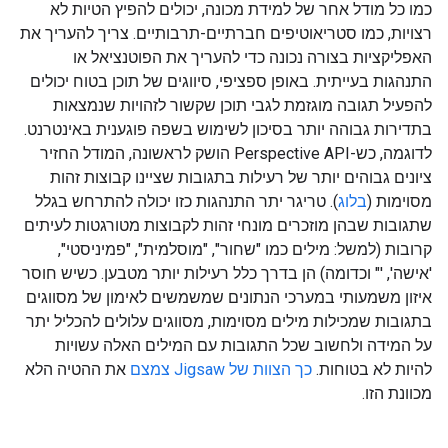
כמו כל מודל אחר של למידת מכונה, יכולים להפיץ הטיות לא
רצויות, כמו סטריאוטיפים חברתיים-תרבותיים. צריך להעריך את
האפליקציות בצורה נכונה כדי להעריך את הפוטנציאל או
התנהגות בעייתית. באופן ספציפי, סיווגים של תוכן בטוח יכולים
להפעיל תגובה מוגזמת לגבי תוכן שקשור לזהויות שנמצאות
בתדירות גבוהה יותר בסיכון לשימוש בשפה פוגענית באינטרנט.
לדוגמה, כש-Perspective API הושק לראשונה, המודל החזיר
ציונים גבוהים יותר של רעילות בתגובות שציינו קבוצות זהות
מסוימות (
בלוג
). טריגר יתר התנהגות כזו יכולה להתרחש בגלל
שתגובות שבהן מוזכרים מונחי זהות לקבוצות מטורגטות לעיתים
קרובות (למשל: מילים כמו "שחור", "מוסלמית", "פמיניסטי",
'אישה', '" וכדומה) הן בדרך כלל רעילות יותר מטבען. כשיש חוסר
איזון משמעותי במערכי הנתונים שמשמשים לאימון של מסווגים
בתגובות שמכילות מילים מסוימות, מסווגים עלולים להכליל יתר
על המידה ולחשוב שכל התגובות עם המילים האלה עשויות
להיות לא בטוחות.
כך הצוות של Jigsaw צמצם
את ההטיה הלא
מכוונת הזו.