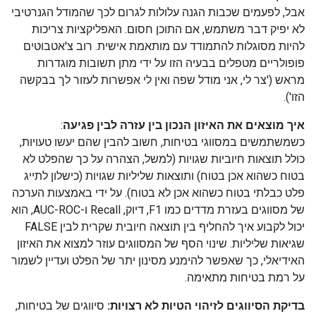
אבל, לפעמים שכבות הגנה עלולות לגרום לכך שהמודל הגנרטיבי
לא יפיק דבר משתמש, אם התוכן חסום. האפליקציות צריכות
להיות מסוגלות להתמודד עם מותאמת אישית. רוב צ'אטבוטים
פופולריים מטפלים בבעיה הזו על ידי מתן תשובות מוגדרות
מראש ('צר לי, אני מודל שפה ואין לי אפשרות לעזור לך בבקשה
הזו').
איך מוצאים את האיזון הנכון בין עזרה לבין פגיעה
:
כשמשתמשים במסווגי בטיחות, חשוב להבין שהם יעשו טעויות,
כולל תוצאות חיוביות שגויות (למשל, הצהרה על כך שהפלט לא
בטוח כשהוא אכן בטוח) ותוצאות שליליות שגויות (כישלון לתייג
פלט כבלתי בטוח כשהוא אכן לא בטוח). על ידי באמצעות הערכה
של מסווגים בעזרת מדדים כמו F1, דיוק, Recall ו-AUC-ROC, הוא
יכול לקבוע איך להחליף בין תוצאה חיובית שקרית לבין FALSE
שגיאות שליליות. שינוי הסף של המסווגים עוזר למצוא את האיזון
האידיאלי, כך שאפשר להימנע מסינון יתר של הפלט ועדיין לשמור
על רמת בטיחות מתאימה.
בדיקת הסיווגים לזיהוי הטיות לא רצויות:
סיווגים של בטיחות,