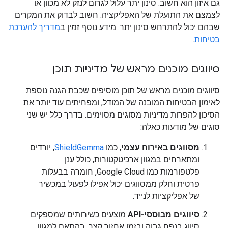
גם איזון הוא חשוב. סינון יתר עלול לגרום לנזק לא מכוון או
לצמצם את התועלת של האפליקציה. חשוב לבדוק את המקרים
שבהם יכול להתרחש סינון יתר. מידע נוסף זמין ב
מדריך להערכת
בטיחות
.
סיווגים מוכנים מראש של מדיניות תוכן
סיווגים מוכנים מראש של תוכן מוסיפים שכבת הגנה נוספת
לאימון הבטיחות המובנה של המודל, ומפחיתים עוד יותר את
הסיכון להפרות מדיניות מסוגים מסוימים. בדרך כלל יש שני
סוגים של מודעות כאלה:
מסווגים באירוח עצמי
, כמו
ShieldGemma
, יורדים
ומתארחים במגוון ארכיטקטורות, כולל ענן
פלטפורמות כמו Google Cloud, חומרה בבעלות
פרטית וחלק ממסווגים יכול אפילו לפעול במכשיר
של אפליקציות לנייד.
סיווגים מבוססי-API
מוצעים כשירותים שמספקים
סיווג בנפח גבוה ובזמן אחזור קצר, בהתאם למגוון