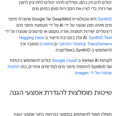
יכולים להבחין בהם, מודלים לזיהוי יכולים לתת ציון לתוכן
שרירותי, כדי לציין את הסבירות סומן כסימן מים.
SynthID
היא טכנולוגיית DeepMind של Google שיוצרת סימני
מים מזהה תוכן שנוצר על ידי AI על ידי הטמעת סימני מים
דיגיטליים ישירות תמונות, אודיו, טקסט או סרטונים שנוצרו על ידי
SynthID Text
AI.
זמין בסביבת הייצור ב-
Hugging Face
Transformers
. ב
מאמר המחקר
וב
מסמכים
מוסבר איך
להשתמש ב-SynthID באפליקציה.
לקוחות Vertex AI ב-
Google Cloud
יכולים להשתמש ביכולות
של SynthID להוספת סימני מים למדיומים אחרים, כמו
תמונות
שנוצרו על ידי Imagen
.
שיטות מומלצות להגדרת אמצעי הגנה
מומלץ מאוד להשתמש במסווגי בטיחות בתור אמצעי הגנה.