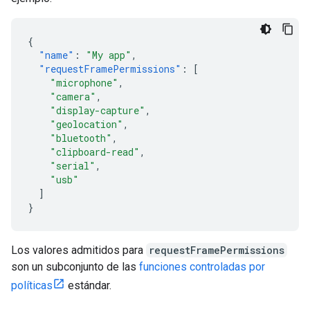
{
"name"
:
"My app"
,
"requestFramePermissions"
:
[
"microphone"
,
"camera"
,
"display-capture"
,
"geolocation"
,
"bluetooth"
,
"clipboard-read"
,
"serial"
,
"usb"
]
}
Los valores admitidos para
requestFramePermissions
son un subconjunto de las
funciones controladas por
políticas
estándar.