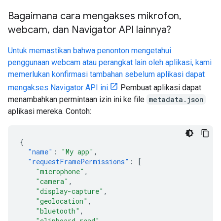
Bagaimana cara mengakses mikrofon
,
webcam
,
dan Navigator API lainnya?
Untuk memastikan bahwa penonton mengetahui
penggunaan webcam atau perangkat lain oleh aplikasi, kami
memerlukan konfirmasi tambahan sebelum aplikasi dapat
mengakses Navigator API ini.
Pembuat aplikasi dapat
menambahkan permintaan izin ini ke file
metadata.json
aplikasi mereka. Contoh:
{
"name"
:
"My app"
,
"requestFramePermissions"
:
[
"microphone"
,
"camera"
,
"display-capture"
,
"geolocation"
,
"bluetooth"
,
"clipboard-read"
,