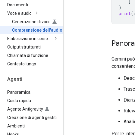
]
Documenti
)
print
(
Voce e audio
Generazione di voce
Comprensione dell'audio
Elaborazione in corso…
Panora
Output strutturati
Chiamata di funzione
Gemini può 
Contesto lungo
consentend
Descr
Agenti
Trasc
Panoramica
Diari
Guida rapida
Agente Antigravity
Rilev
Creazione di agenti gestiti
Anali
Ambienti
Per le inte
Hooks