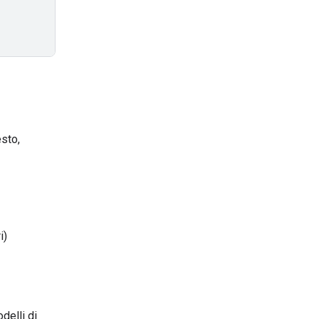
sto,
i)
odelli di