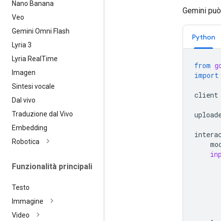
Nano Banana
Gemini può 
Veo
Gemini Omni Flash
Python
Lyria 3
Lyria Real
Time
from
g
Imagen
import
Sintesi vocale
client
Dal vivo
Traduzione dal Vivo
upload
Embedding
intera
Robotica
mo
in
Funzionalità principali
Testo
Immagine
Video