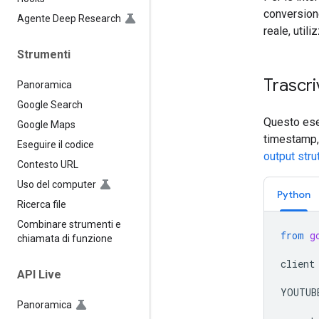
conversione
Agente Deep Research
reale, utiliz
Strumenti
Trascri
Panoramica
Google Search
Questo ese
Google Maps
timestamp, 
Eseguire il codice
output strut
Contesto URL
Uso del computer
Python
Ricerca file
Combinare strumenti e
from
g
chiamata di funzione
client
API Live
YOUTUB
Panoramica