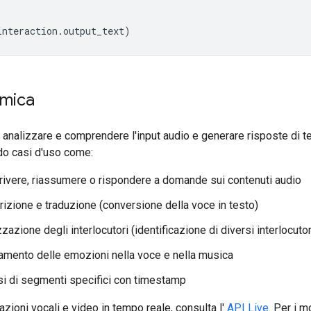
interaction
.
output_text
)
mica
analizzare e comprendere l'input audio e generare risposte di te
o casi d'uso come:
ivere, riassumere o rispondere a domande sui contenuti audio
rizione e traduzione (conversione della voce in testo)
zzazione degli interlocutori (identificazione di diversi interlocutor
amento delle emozioni nella voce e nella musica
si di segmenti specifici con timestamp
razioni vocali e video in tempo reale, consulta l'
API Live
. Per i m