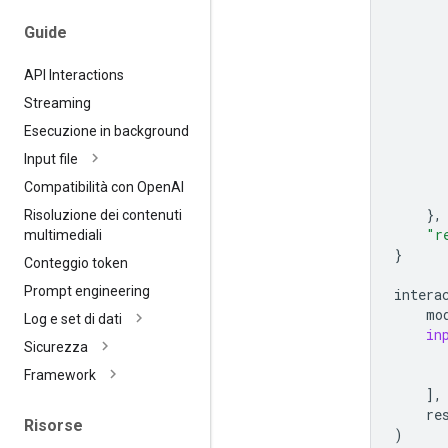
Guide
API Interactions
Streaming
Esecuzione in background
Input file
Compatibilità con Open
AI
},
Risoluzione dei contenuti
"r
multimediali
}
Conteggio token
Prompt engineering
intera
mo
Log e set di dati
in
Sicurezza
Framework
],
re
Risorse
)