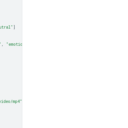
utral"
]
"
,
"emotion"
]
video/mp4"
},