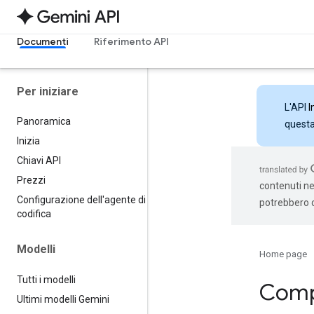
Documenti
Riferimento API
Per iniziare
L'API
I
Panoramica
questa 
Inizia
Chiavi API
Prezzi
contenuti nel
Configurazione dell'agente di
potrebbero c
codifica
Modelli
Home page
Tutti i modelli
Compr
Ultimi modelli Gemini