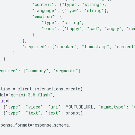
"content"
:
{
"type"
:
"string"
},
"language"
:
{
"type"
:
"string"
},
"emotion"
:
{
"type"
:
"string"
,
"enum"
:
[
"happy"
,
"sad"
,
"angry"
,
"ne
}
},
"required"
:
[
"speaker"
,
"timestamp"
,
"content
}
}
equired"
:
[
"summary"
,
"segments"
]
ction
=
client
.
interactions
.
create
(
del
=
"gemini-3.6-flash"
,
put
=
[
{
"type"
:
"video"
,
"uri"
:
YOUTUBE_URL
,
"mime_type"
:
"
{
"type"
:
"text"
,
"text"
:
prompt
}
sponse_format
=
response_schema
,