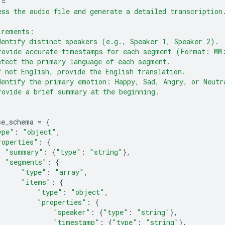
=
"""
ess the audio file and generate a detailed transcription
irements:
dentify distinct speakers (e.g., Speaker 1, Speaker 2).
rovide accurate timestamps for each segment (Format: MM
etect the primary language of each segment.
f not English, provide the English translation.
dentify the primary emotion: Happy, Sad, Angry, or Neutr
rovide a brief summary at the beginning.
se_schema
=
{
ype"
:
"object"
,
roperties"
:
{
"summary"
:
{
"type"
:
"string"
},
"segments"
:
{
"type"
:
"array"
,
"items"
:
{
"type"
:
"object"
,
"properties"
:
{
"speaker"
:
{
"type"
:
"string"
},
"timestamp"
:
{
"type"
:
"string"
},