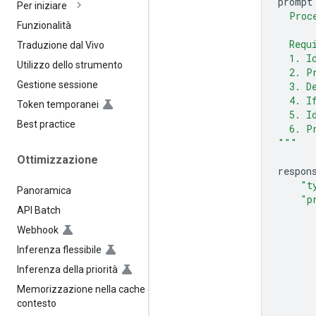
prompt
Per iniziare
  Proc
Funzionalità
  Requ
Traduzione dal Vivo
  1. I
Utilizzo dello strumento
  2. P
Gestione sessione
  3. D
  4. I
Token temporanei
  5. I
Best practice
  6. P
"""
Ottimizzazione
respon
"t
Panoramica
"p
API Batch
Webhook
Inferenza flessibile
Inferenza della priorità
Memorizzazione nella cache del
contesto