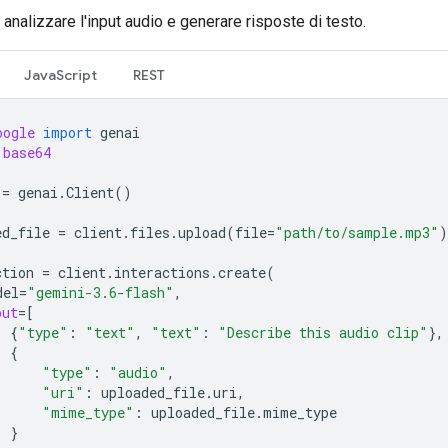
analizzare l'input audio e generare risposte di testo.
JavaScript
REST
oogle
import
genai
base64
=
genai
.
Client
()
ed_file
=
client
.
files
.
upload
(
file
=
"path/to/sample.mp3"
)
ction
=
client
.
interactions
.
create
(
del
=
"gemini-3.6-flash"
,
put
=
[
{
"type"
:
"text"
,
"text"
:
"Describe this audio clip"
},
{
"type"
:
"audio"
,
"uri"
:
uploaded_file
.
uri
,
"mime_type"
:
uploaded_file
.
mime_type
}