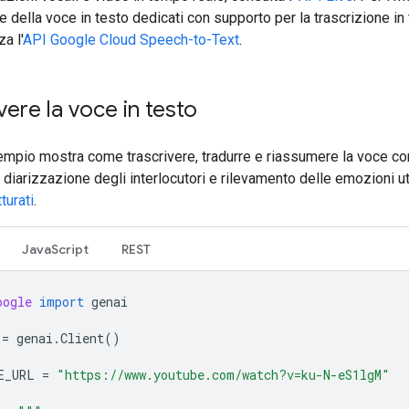
 della voce in testo dedicati con supporto per la trascrizione i
za l'
API Google Cloud Speech-to-Text
.
vere la voce in testo
mpio mostra come trascrivere, tradurre e riassumere la voce co
diarizzazione degli interlocutori e rilevamento delle emozioni u
turati
.
JavaScript
REST
oogle
import
genai
=
genai
.
Client
()
E_URL
=
"https://www.youtube.com/watch?v=ku-N-eS1lgM"