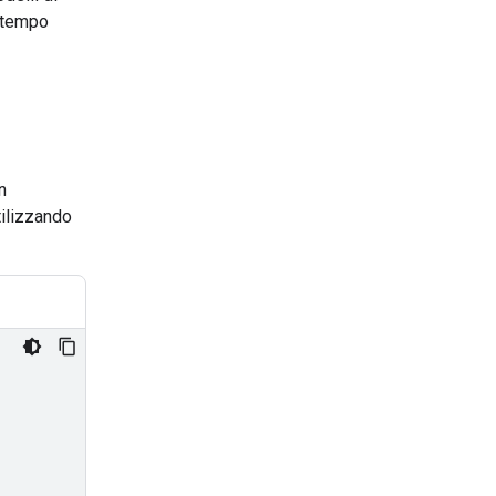
n tempo
n
tilizzando