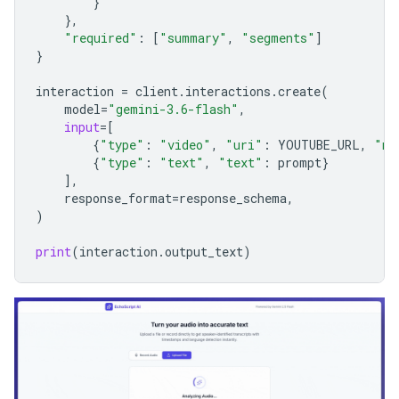
}
},
"required"
:
[
"summary"
,
"segments"
]
}
interaction
=
client
.
interactions
.
create
(
model
=
"gemini-3.6-flash"
,
input
=
[
{
"type"
:
"video"
,
"uri"
:
YOUTUBE_URL
,
"mi
{
"type"
:
"text"
,
"text"
:
prompt
}
],
response_format
=
response_schema
,
)
print
(
interaction
.
output_text
)