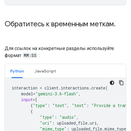
Обратитесь к временным меткам
.
Для ссылок на конкретные разделы используйте
формат
MM:SS
:
Python
JavaScript
interaction
=
client
.
interactions
.
create
(
model
=
"gemini-3.6-flash"
,
input
=
[
{
"type"
:
"text"
,
"text"
:
"Provide a trans
{
"type"
:
"audio"
,
"uri"
:
uploaded_file
.
uri
,
"mime_type"
:
uploaded_file
.
mime_type