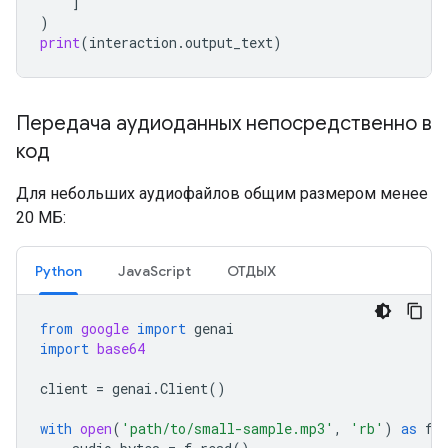
]
)
print
(
interaction
.
output_text
)
Передача аудиоданных непосредственно в
код
Для небольших аудиофайлов общим размером менее
20 МБ:
Python
JavaScript
ОТДЫХ
from
google
import
genai
import
base64
client
=
genai
.
Client
()
with
open
(
'path/to/small-sample.mp3'
,
'rb'
)
as
f
: