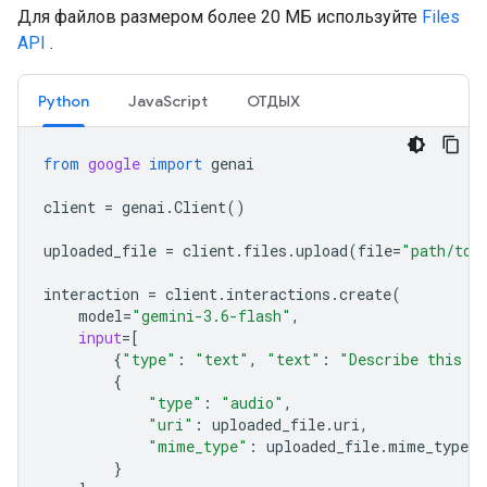
Для файлов размером более 20 МБ используйте
Files
API
.
Python
JavaScript
ОТДЫХ
from
google
import
genai
client
=
genai
.
Client
()
uploaded_file
=
client
.
files
.
upload
(
file
=
"path/to/
interaction
=
client
.
interactions
.
create
(
model
=
"gemini-3.6-flash"
,
input
=
[
{
"type"
:
"text"
,
"text"
:
"Describe this a
{
"type"
:
"audio"
,
"uri"
:
uploaded_file
.
uri
,
"mime_type"
:
uploaded_file
.
mime_type
}