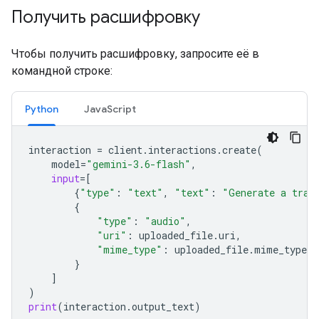
Получить расшифровку
Чтобы получить расшифровку, запросите её в
командной строке:
Python
JavaScript
interaction
=
client
.
interactions
.
create
(
model
=
"gemini-3.6-flash"
,
input
=
[
{
"type"
:
"text"
,
"text"
:
"Generate a tran
{
"type"
:
"audio"
,
"uri"
:
uploaded_file
.
uri
,
"mime_type"
:
uploaded_file
.
mime_type
}
]
)
print
(
interaction
.
output_text
)