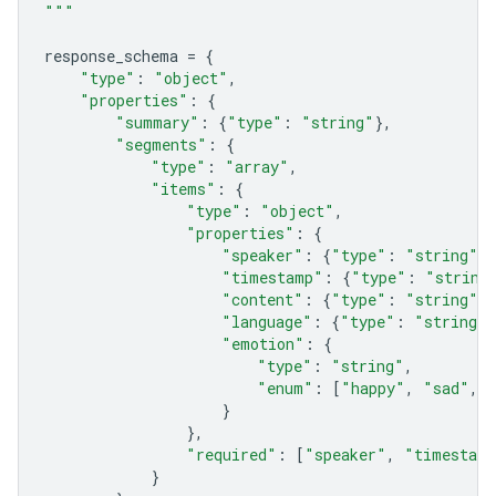
"""
response_schema
=
{
"type"
:
"object"
,
"properties"
:
{
"summary"
:
{
"type"
:
"string"
},
"segments"
:
{
"type"
:
"array"
,
"items"
:
{
"type"
:
"object"
,
"properties"
:
{
"speaker"
:
{
"type"
:
"string"
},
"timestamp"
:
{
"type"
:
"string
"content"
:
{
"type"
:
"string"
},
"language"
:
{
"type"
:
"string"
}
"emotion"
:
{
"type"
:
"string"
,
"enum"
:
[
"happy"
,
"sad"
,
}
},
"required"
:
[
"speaker"
,
"timestam
}