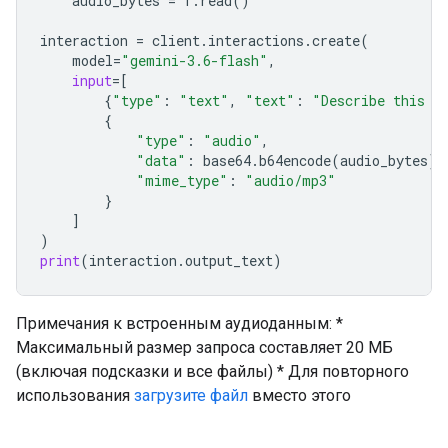
audio_bytes
=
f
.
read
()
interaction
=
client
.
interactions
.
create
(
model
=
"gemini-3.6-flash"
,
input
=
[
{
"type"
:
"text"
,
"text"
:
"Describe this a
{
"type"
:
"audio"
,
"data"
:
base64
.
b64encode
(
audio_bytes
)
.
"mime_type"
:
"audio/mp3"
}
]
)
print
(
interaction
.
output_text
)
Примечания к встроенным аудиоданным: *
Максимальный размер запроса составляет 20 МБ
(включая подсказки и все файлы) * Для повторного
использования
загрузите файл
вместо этого