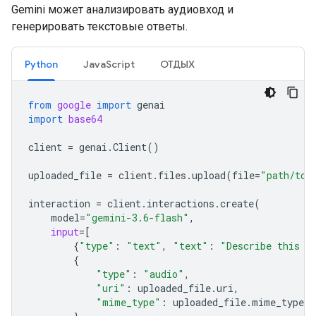
Gemini может анализировать аудиовход и
генерировать текстовые ответы.
Python
JavaScript
ОТДЫХ
from
google
import
genai
import
base64
client
=
genai
.
Client
()
uploaded_file
=
client
.
files
.
upload
(
file
=
"path/to/
interaction
=
client
.
interactions
.
create
(
model
=
"gemini-3.6-flash"
,
input
=
[
{
"type"
:
"text"
,
"text"
:
"Describe this a
{
"type"
:
"audio"
,
"uri"
:
uploaded_file
.
uri
,
"mime_type"
:
uploaded_file
.
mime_type