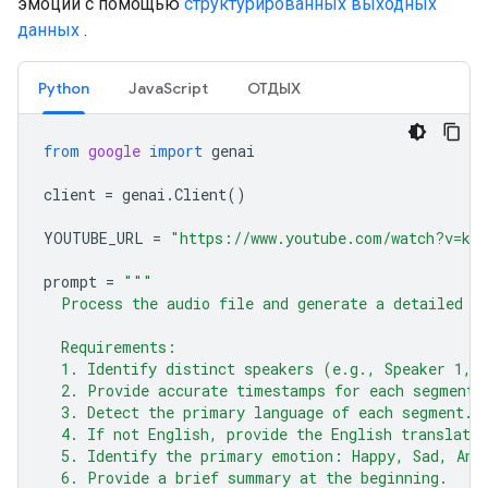
эмоций с помощью
структурированных выходных
данных
.
Python
JavaScript
ОТДЫХ
from
google
import
genai
client
=
genai
.
Client
()
YOUTUBE_URL
=
"https://www.youtube.com/watch?v=ku-
prompt
=
"""
  Process the audio file and generate a detailed t
  Requirements:
  1. Identify distinct speakers (e.g., Speaker 1, 
  2. Provide accurate timestamps for each segment 
  3. Detect the primary language of each segment.
  4. If not English, provide the English translatio
  5. Identify the primary emotion: Happy, Sad, Ang
  6. Provide a brief summary at the beginning.