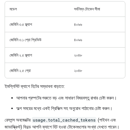
মডেল
সর্বনিম্ন টোকেন সীমা
জেমিনি ৩.৫ ফ্ল্যাশ
৪০৯৬
জেমিনি ৩.১ প্রো প্রিভিউ
৪০৯৬
জেমিনি ২.৫ ফ্ল্যাশ
২০৪৮
জেমিনি ২.৫ প্রো
২০৪৮
ইমপ্লিসিট ক্যাশে হিটের সম্ভাবনা বাড়াতে:
আপনার প্রম্পটের শুরুতে বড় এবং সাধারণ বিষয়বস্তু রাখার চেষ্টা করুন।
অল্প সময়ের মধ্যে একই প্রিফিক্স সহ অনুরোধ পাঠানোর চেষ্টা করুন।
রেসপন্স অবজেক্টের
usage.total_cached_tokens
(পাইথন এবং
জাভাস্ক্রিপ্ট) ফিল্ডে আপনি ক্যাশে হিট হওয়া টোকেনগুলোর সংখ্যা দেখতে পারেন।