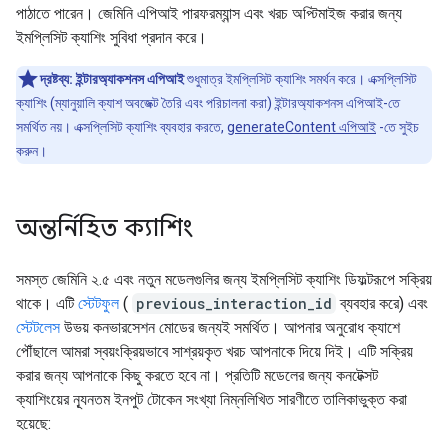
পাঠাতে পারেন। জেমিনি এপিআই পারফরম্যান্স এবং খরচ অপ্টিমাইজ করার জন্য
ইমপ্লিসিট ক্যাশিং সুবিধা প্রদান করে।
দ্রষ্টব্য:
ইন্টারঅ্যাকশনস এপিআই
শুধুমাত্র ইমপ্লিসিট ক্যাশিং সমর্থন করে। এক্সপ্লিসিট
ক্যাশিং (ম্যানুয়ালি ক্যাশ অবজেক্ট তৈরি এবং পরিচালনা করা) ইন্টারঅ্যাকশনস এপিআই-তে
সমর্থিত নয়। এক্সপ্লিসিট ক্যাশিং ব্যবহার করতে,
generateContent এপিআই
-তে সুইচ
করুন।
অন্তর্নিহিত ক্যাশিং
সমস্ত জেমিনি ২.৫ এবং নতুন মডেলগুলির জন্য ইমপ্লিসিট ক্যাশিং ডিফল্টরূপে সক্রিয়
থাকে। এটি
স্টেটফুল
(
previous_interaction_id
ব্যবহার করে) এবং
স্টেটলেস
উভয় কনভারসেশন মোডের জন্যই সমর্থিত। আপনার অনুরোধ ক্যাশে
পৌঁছালে আমরা স্বয়ংক্রিয়ভাবে সাশ্রয়কৃত খরচ আপনাকে দিয়ে দিই। এটি সক্রিয়
করার জন্য আপনাকে কিছু করতে হবে না। প্রতিটি মডেলের জন্য কনটেক্সট
ক্যাশিংয়ের ন্যূনতম ইনপুট টোকেন সংখ্যা নিম্নলিখিত সারণীতে তালিকাভুক্ত করা
হয়েছে: