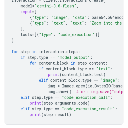
interaction
=
client
.
interactions
.
create
(
model
=
"gemini-3.6-flash"
,
input
=
[
{
"type"
:
"image"
,
"data"
:
base64
.
b64encod
{
"type"
:
"text"
,
"text"
:
"Zoom into the e
],
tools
=
[{
"type"
:
"code_execution"
}]
)
for
step
in
interaction
.
steps
:
if
step
.
type
==
"model_output"
:
for
content_block
in
step
.
content
:
if
content_block
.
type
==
"text"
:
print
(
content_block
.
text
)
elif
content_block
.
type
==
"image"
:
img
=
Image
.
open
(
io
.
BytesIO
(
base64
img
.
show
()
# or: img.save("outpu
elif
step
.
type
==
"code_execution_call"
:
print
(
step
.
arguments
.
code
)
elif
step
.
type
==
"code_execution_result"
:
print
(
step
.
result
)