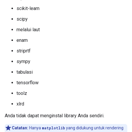
scikit-learn
scipy
melalui laut
enam
striprtf
sympy
tabulasi
tensorflow
toolz
xlrd
Anda tidak dapat menginstal library Anda sendiri.
Catatan:
Hanya
matplotlib
yang didukung untuk rendering