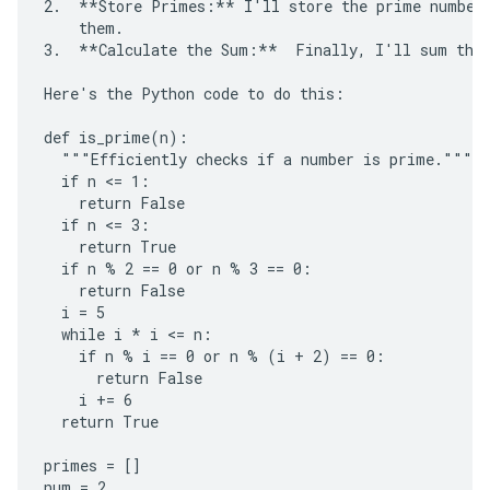
2.  **Store Primes:** I'll store the prime numbers
    them.

3.  **Calculate the Sum:**  Finally, I'll sum the 
Here's the Python code to do this:

def is_prime(n):

  """Efficiently checks if a number is prime."""

  if n <= 1:

    return False

  if n <= 3:

    return True

  if n % 2 == 0 or n % 3 == 0:

    return False

  i = 5

  while i * i <= n:

    if n % i == 0 or n % (i + 2) == 0:

      return False

    i += 6

  return True

primes = []

num = 2
