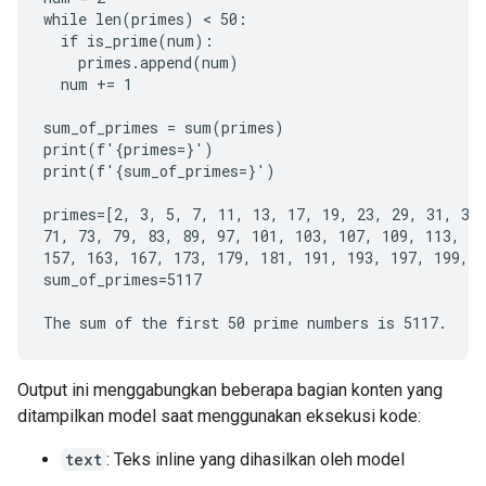
while len(primes) < 50:

  if is_prime(num):

    primes.append(num)

  num += 1

sum_of_primes = sum(primes)

print(f'{primes=}')

print(f'{sum_of_primes=}')

primes=[2, 3, 5, 7, 11, 13, 17, 19, 23, 29, 31, 37,
71, 73, 79, 83, 89, 97, 101, 103, 107, 109, 113, 12
157, 163, 167, 173, 179, 181, 191, 193, 197, 199, 2
sum_of_primes=5117

Output ini menggabungkan beberapa bagian konten yang
ditampilkan model saat menggunakan eksekusi kode:
text
: Teks inline yang dihasilkan oleh model