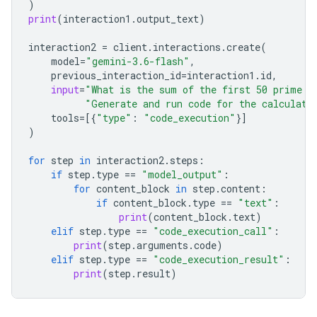
)
print
(
interaction1
.
output_text
)
interaction2
=
client
.
interactions
.
create
(
model
=
"gemini-3.6-flash"
,
previous_interaction_id
=
interaction1
.
id
,
input
=
"What is the sum of the first 50 prime n
"Generate and run code for the calculati
tools
=
[{
"type"
:
"code_execution"
}]
)
for
step
in
interaction2
.
steps
:
if
step
.
type
==
"model_output"
:
for
content_block
in
step
.
content
:
if
content_block
.
type
==
"text"
:
print
(
content_block
.
text
)
elif
step
.
type
==
"code_execution_call"
:
print
(
step
.
arguments
.
code
)
elif
step
.
type
==
"code_execution_result"
:
print
(
step
.
result
)