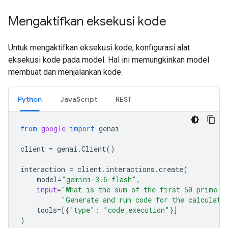
Mengaktifkan eksekusi kode
Untuk mengaktifkan eksekusi kode, konfigurasi alat
eksekusi kode pada model. Hal ini memungkinkan model
membuat dan menjalankan kode.
Python
JavaScript
REST
from
google
import
genai
client
=
genai
.
Client
()
interaction
=
client
.
interactions
.
create
(
model
=
"gemini-3.6-flash"
,
input
=
"What is the sum of the first 50 prime n
"Generate and run code for the calculati
tools
=
[{
"type"
:
"code_execution"
}]
)