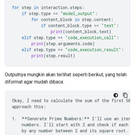
for
step
in
interaction
.
steps
:
if
step
.
type
==
"model_output"
:
for
content_block
in
step
.
content
:
if
content_block
.
type
==
"text"
:
print
(
content_block
.
text
)
elif
step
.
type
==
"code_execution_call"
:
print
(
step
.
arguments
.
code
)
elif
step
.
type
==
"code_execution_result"
:
print
(
step
.
result
)
Outputnya mungkin akan terlihat seperti berikut, yang telah
diformat agar mudah dibaca:
Okay, I need to calculate the sum of the first 50 p
approach this:

1.  **Generate Prime Numbers:** I'll use an iterat
    numbers. I'll start with 2 and check if each su
    by any number between 2 and its square root. If