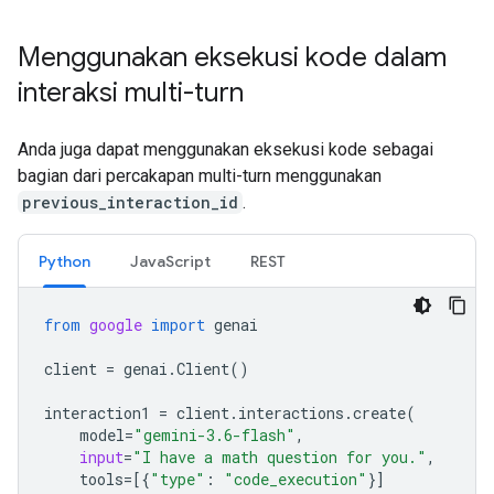
Menggunakan eksekusi kode dalam
interaksi multi-turn
Anda juga dapat menggunakan eksekusi kode sebagai
bagian dari percakapan multi-turn menggunakan
previous_interaction_id
.
Python
JavaScript
REST
from
google
import
genai
client
=
genai
.
Client
()
interaction1
=
client
.
interactions
.
create
(
model
=
"gemini-3.6-flash"
,
input
=
"I have a math question for you."
,
tools
=
[{
"type"
:
"code_execution"
}]