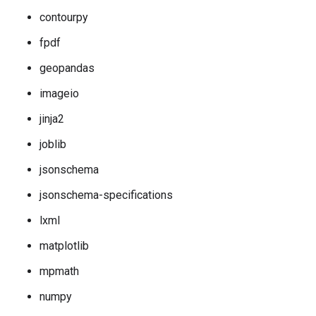
contourpy
fpdf
geopandas
imageio
jinja2
joblib
jsonschema
jsonschema-specifications
lxml
matplotlib
mpmath
numpy